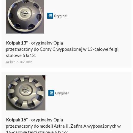
Kołpak 13"
- oryginalny Opla
przeznaczony do Corsy C wyposażonej w 13-calowe felgi
stalowe 5Jx13.
nr kat. 60 06 002
Kołpak 16"
- oryginalny Opla
przeznaczony do modeli Astra II, Zafira A wyposażonych w
16-calowe felgi stalowe 6Jx16;