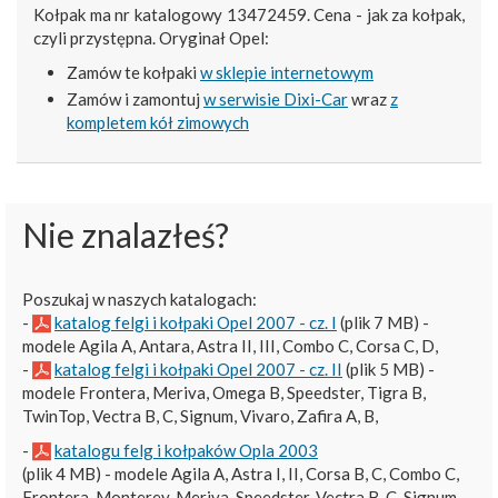
Kołpak ma nr katalogowy 13472459. Cena - jak za kołpak,
czyli przystępna. Oryginał Opel:
Zamów te kołpaki
w sklepie internetowym
Zamów i zamontuj
w serwisie Dixi-Car
wraz
z
kompletem kół zimowych
Nie znalazłeś?
Poszukaj w naszych katalogach:
-
katalog felgi i kołpaki Opel 2007 - cz. I
(plik 7 MB) -
modele Agila A, Antara, Astra II, III, Combo C, Corsa C, D,
-
katalog felgi i kołpaki Opel 2007 - cz. II
(plik 5 MB) -
modele Frontera, Meriva, Omega B, Speedster, Tigra B,
TwinTop, Vectra B, C, Signum, Vivaro, Zafira A, B,
-
katalogu felg i kołpaków Opla 2003
(plik 4 MB) - modele Agila A, Astra I, II, Corsa B, C, Combo C,
Frontera, Monterey, Meriva, Speedster, Vectra B, C, Signum,