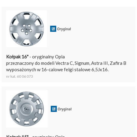
Kołpak 16"
- oryginalny Opla
przeznaczony do modeli Vectra C, Signum, Astra III, Zafira B
wyposażonych w 16-calowe felgi stalowe 6,5Jx16.
nr kat. 60 06 073
Kołpak 15"
- oryginalny Opla