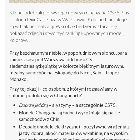
Klienci odebrali pierwszego nowego Changana CS75 Plus
z salonu Dixi-Car Plaza w Warszawie. Kolejne transakcje
są w trakcie realizacji. Wkrótce będziemy starali się
pokazać zdjęcia i stworzyć ranking kupowanych modeli,
kolorów.
Przy bezchmurnym niebie, w popołudniowym słońcu, para
zamieszkała pod Warszawą odebrała CS-
siedemdziesiątkępiątkę w kolorze błękitnym lazurowym.
Idealny samochód na eskapadę do Nicei, Saint-Tropez,
Monako.
Przy tej okazji - co osobom, z którymi rozmawiamy w
salonie, podoba się w Changanach?
Dobrze jeżdżą
– słyszymy – a szczególnie CS75.
Modele Changana są ładne i wyróżniają się na tle
samochodów z Chin.
Deepale (modele elektryczne) - pozytywne wrażenia z
jazdy, dobra jakość materiałów w kabinie, na wysokim
poziomie ergonomia, klientom podobają się sportowe