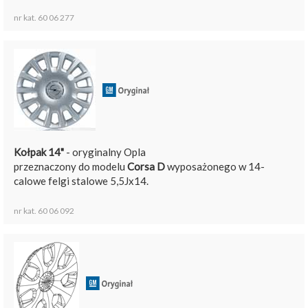
nr kat. 60 06 277
Kołpak 14"
- oryginalny Opla
przeznaczony do modelu
Corsa D
wyposażonego w 14-
calowe felgi stalowe 5,5Jx14.
nr kat. 60 06 092