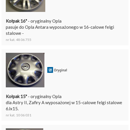
Kołpak 16"
- oryginalny Opla
pasuje do Opla Antara wyposażonego w 16-calowe felgi
stalowe -
nr kat. 48 06 755
Kołpak 15"
- oryginalny Opla
dla Astry II, Zafiry A wyposażonej w 15-calowe felgi stalowe
6Jx15.
nr kat. 10 06 031