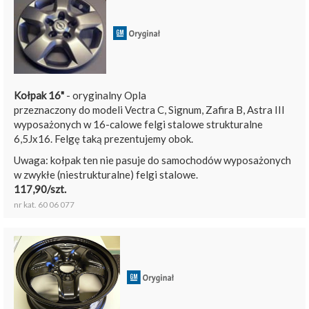
Kołpak 16"
- oryginalny Opla
przeznaczony do modeli Vectra C, Signum, Zafira B, Astra III
wyposażonych w 16-calowe felgi stalowe strukturalne
6,5Jx16. Felgę taką prezentujemy obok.
Uwaga: kołpak ten nie pasuje do samochodów wyposażonych
w zwykłe (niestrukturalne) felgi stalowe.
117,90/szt.
nr kat. 60 06 077