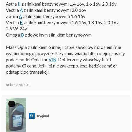
Astra
II
z silnikami benzynowymi 1.4 16v, 1.6 16v, 2.0 16v
Vectra
A
z silnikami benzynowymi 2.0 16v
Zafira
A
z silnikami benzynowymi 1.6 16v
Vectra
B
z silnikami benzynowymi 1.6 16v, 1.8 16v, 2.0 16v,
2.5 V6 24v
Omega
B
z dowolnym silnikiem benzynowym
Masz Opla z silnikiem o innej liczbie zaworów niż osiem i nie
wymienionego powyżej? Przy zamawianiu filtra oleju prosimy
podać model Opla i nr
VIN
. Dobierzemy właściwy filtr i
podamy Ci cenę. Jeśli jej nie zaakceptujesz, będziesz mógł
odstąpić od transakcji.
nr kat. 6 50 401