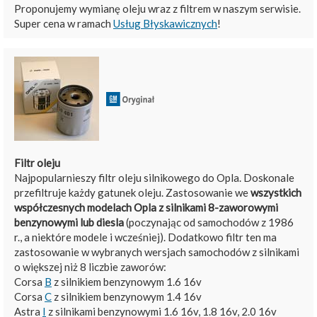
Proponujemy wymianę oleju wraz z filtrem w naszym serwisie.
Super cena w ramach
Usług Błyskawicznych
!
Filtr oleju
Najpopularnieszy filtr oleju silnikowego do Opla. Doskonale
przefiltruje każdy gatunek oleju. Zastosowanie we
wszystkich
współczesnych modelach Opla z silnikami 8-zaworowymi
benzynowymi lub diesla
(poczynając od samochodów z 1986
r., a niektóre modele i wcześniej). Dodatkowo filtr ten ma
zastosowanie w wybranych wersjach samochodów z silnikami
o większej niż 8 liczbie zaworów:
Corsa
B
z silnikiem benzynowym 1.6 16v
Corsa
C
z silnikiem benzynowym 1.4 16v
Astra
I
z silnikami benzynowymi 1.6 16v, 1.8 16v, 2.0 16v