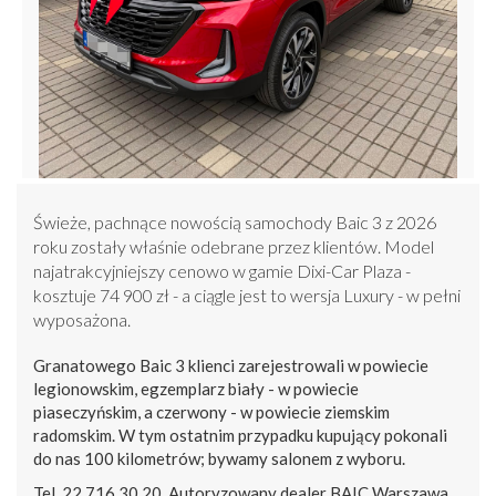
Świeże, pachnące nowością samochody Baic 3 z 2026
roku zostały właśnie odebrane przez klientów. Model
najatrakcyjniejszy cenowo w gamie Dixi-Car Plaza -
kosztuje 74 900 zł - a ciągle jest to wersja Luxury - w pełni
wyposażona.
Granatowego Baic 3 klienci zarejestrowali w powiecie
legionowskim, egzemplarz biały - w powiecie
piaseczyńskim, a czerwony - w powiecie ziemskim
radomskim. W tym ostatnim przypadku kupujący pokonali
do nas 100 kilometrów; bywamy salonem z wyboru.
Tel. 22 716 30 20. Autoryzowany dealer BAIC Warszawa.