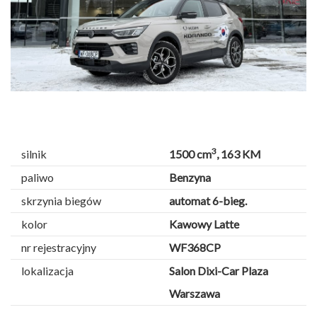
Next
3
silnik
1500 cm
, 163 KM
paliwo
Benzyna
skrzynia biegów
automat 6-bieg.
kolor
Kawowy Latte
nr rejestracyjny
WF368CP
lokalizacja
Salon Dixi-Car Plaza
Warszawa