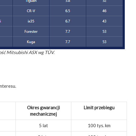
ość Mitsubishi ASX wg TÜV.
nteresu.
Okres gwarancji
Limit przebiegu
mechanicznej
5 lat
100 tys. km