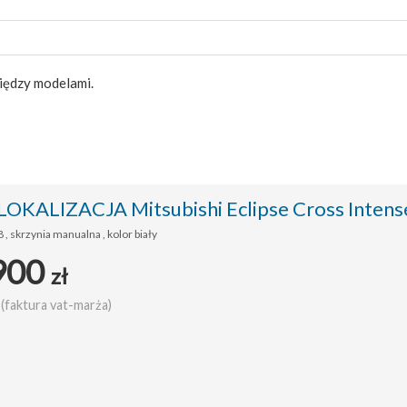
między modelami.
KALIZACJA Mitsubishi Eclipse Cross Intens
 , skrzynia manualna , kolor biały
900
zł
(faktura vat-marża)