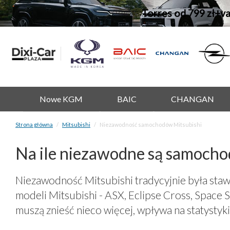
Torres od 799 zł+v
Nowe KGM
BAIC
CHANGAN
Strona główna
Mitsubishi
Niezawodność samochodów Mitsubishi
Na ile niezawodne są samocho
Niezawodność Mitsubishi tradycyjnie była stawi
modeli Mitsubishi - ASX, Eclipse Cross, Space St
muszą znieść nieco więcej, wpływa na statystyk