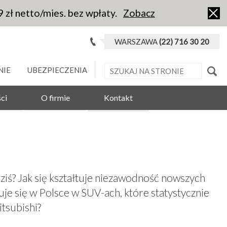
9 zł netto/mies. bez wpłaty.
Zobacz
WARSZAWA
(22) 716 30 20
NIE
UBEZPIECZENIA
ci
O firmie
Kontakt
ziś? Jak się kształtuje niezawodność nowszych
zuje się w Polsce w SUV-ach, które statystycznie
tsubishi?