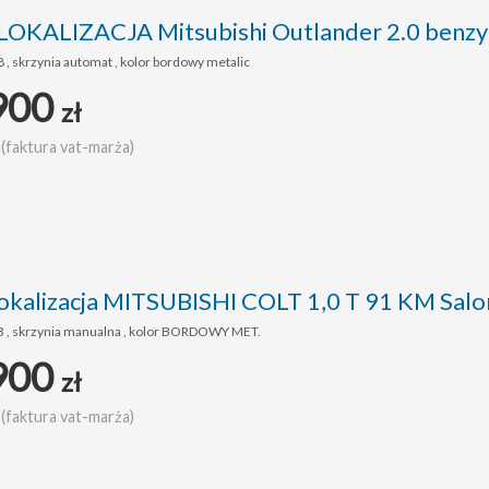
KALIZACJA Mitsubishi Outlander 2.0 benzy
 , skrzynia automat , kolor bordowy metalic
900
zł
(faktura vat-marża)
kalizacja MITSUBISHI COLT 1,0 T 91 KM Sa
3 , skrzynia manualna , kolor BORDOWY MET.
900
zł
(faktura vat-marża)