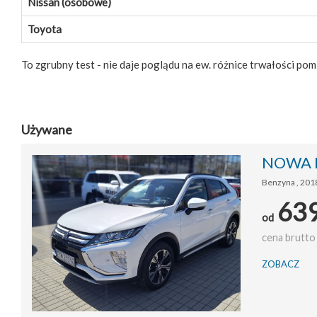
Nissan (osobowe)
Toyota
To zgrubny test - nie daje poglądu na ew. różnice trwałości po
Używane
NOWA LO
Benzyna , 2018
63
od
cena brutto 
ZOBACZ