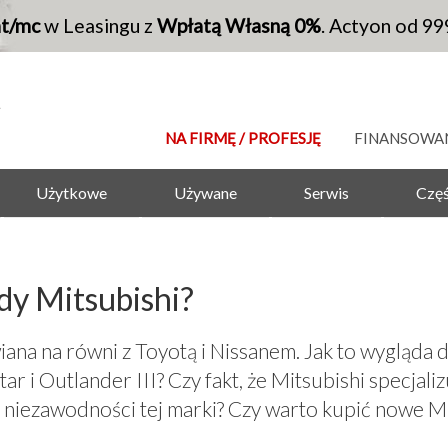
at/mc
w Leasingu z
Wpłatą Własną 0%
. Actyon od 99
NA FIRMĘ / PROFESJĘ
FINANSOWA
Użytkowe
Używane
Serwis
Częś
dy Mitsubishi?
ana na równi z Toyotą i Nissanem. Jak to wygląda d
ar i Outlander III? Czy fakt, że Mitsubishi specjali
i niezawodności tej marki? Czy warto kupić nowe Mi