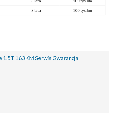
3 lata
100 tys. km
3 lata
100 tys. km
e 1.5T 163KM Serwis Gwarancja