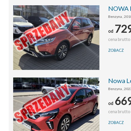
NOWA LO
Benzyna , 2018
72
od
cena brutto 
ZOBACZ
Nowa Lo
Benzyna , 202
66
od
cena brutto 
ZOBACZ