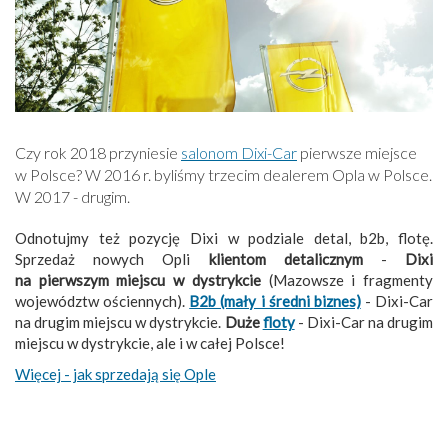
Czy rok 2018 przyniesie
salonom Dixi-Car
pierwsze miejsce
w Polsce? W 2016 r. byliśmy trzecim dealerem Opla w Polsce.
W 2017 - drugim.
Odnotujmy też pozycję Dixi w podziale detal, b2b, flotę.
Sprzedaż nowych Opli
klientom detalicznym
-
Dixi
na pierwszym miejscu w dystrykcie
(Mazowsze i fragmenty
województw ościennych).
B2b (mały i średni biznes)
- Dixi-Car
na drugim miejscu w dystrykcie.
Duże
floty
- Dixi-Car na drugim
miejscu w dystrykcie, ale i w całej Polsce!
Więcej - jak sprzedają się Ople