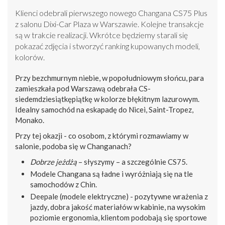
Klienci odebrali pierwszego nowego Changana CS75 Plus
z salonu Dixi-Car Plaza w Warszawie. Kolejne transakcje
są w trakcie realizacji. Wkrótce będziemy starali się
pokazać zdjęcia i stworzyć ranking kupowanych modeli,
kolorów.
Przy bezchmurnym niebie, w popołudniowym słońcu, para
zamieszkała pod Warszawą odebrała CS-
siedemdziesiątkępiątkę w kolorze błękitnym lazurowym.
Idealny samochód na eskapadę do Nicei, Saint-Tropez,
Monako.
Przy tej okazji - co osobom, z którymi rozmawiamy w
salonie, podoba się w Changanach?
Dobrze jeżdżą
– słyszymy – a szczególnie CS75.
Modele Changana są ładne i wyróżniają się na tle
samochodów z Chin.
Deepale (modele elektryczne) - pozytywne wrażenia z
jazdy, dobra jakość materiałów w kabinie, na wysokim
poziomie ergonomia, klientom podobają się sportowe