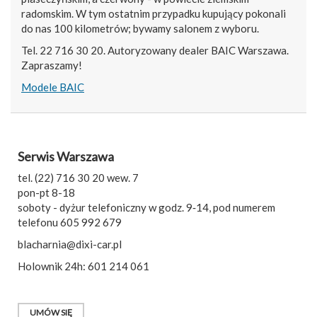
radomskim. W tym ostatnim przypadku kupujący pokonali
do nas 100 kilometrów; bywamy salonem z wyboru.
Tel. 22 716 30 20. Autoryzowany dealer BAIC Warszawa.
Zapraszamy!
Modele BAIC
Serwis Warszawa
tel. (22) 716 30 20 wew. 7
pon-pt 8-18
soboty - dyżur telefoniczny w godz. 9‑14, pod numerem
telefonu 605 992 679
blacharnia@dixi-car.pl
Holownik 24h: 601 214 061
UMÓW SIĘ