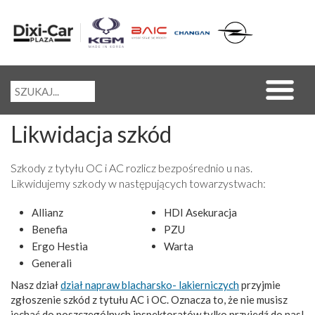
Likwidacja szkód
Szkody z tytyłu OC i AC rozlicz bezpośrednio u nas.
Likwidujemy szkody w następujących towarzystwach:
Allianz
HDI Asekuracja
Benefia
PZU
Ergo Hestia
Warta
Generali
Nasz dział
dział napraw blacharsko- lakierniczych
przyjmie
zgłoszenie szkód z tytułu AC i OC. Oznacza to, że nie musisz
jechać do poszczególnych inspektoratów tylko przyjedź do nas!