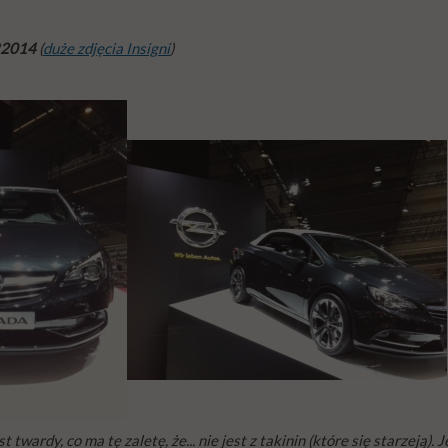
R2014
(
duże zdjęcia Insigni
)
 twardy, co ma tę zaletę, że... nie jest z takinin (które się starzeją).