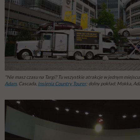
"Nie masz czasu na Targi? Tu wszystkie atrakcje w jednym miejscu
Adam
, Cascada,
Insignia Country Tourer
; dolny pokład: Mokka, A