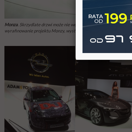
Monza
. Skrzydlate drzwi może nie wejdą do produkcji seryjnej, ale
wyrafinowanie projektu Monzy, wystarczy spojrzeć na filigranowy