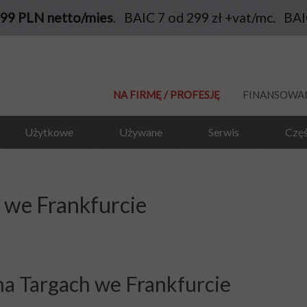
199 PLN netto/mies
. BAIC 7 od 299 zł +vat/mc. BA
NA FIRMĘ / PROFESJĘ
FINANSOWA
Użytkowe
Używane
Serwis
Częś
 we Frankfurcie
na Targach we Frankfurcie