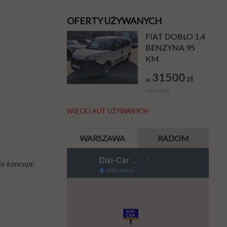
OFERTY UŻYWANYCH
FIAT DOBLO 1,4
BENZYNA 95
KM
31500
zł
od
cena netto
WIĘCEJ AUT UŻYWANYCH
WARSZAWA
RADOM
ie koncept.