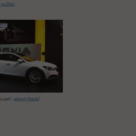
 w Dixi
.
 pali -
więcej fotek
)