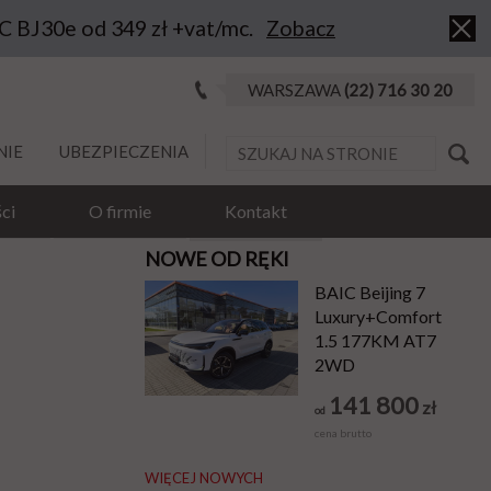
IC BJ30e od 349 zł +vat/mc.
Zobacz
WARSZAWA
(22) 716 30 20
NIE
UBEZPIECZENIA
ci
O firmie
Kontakt
NOWE OD RĘKI
BAIC Beijing 7
Luxury+Comfort
1.5 177KM AT7
2WD
141 800
zł
od
cena brutto
WIĘCEJ NOWYCH