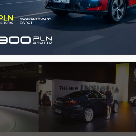
 design przodu wydaje się udany. Hostessa, jej szpilki, mają akcentow
 chromowany pasek na atrapie...