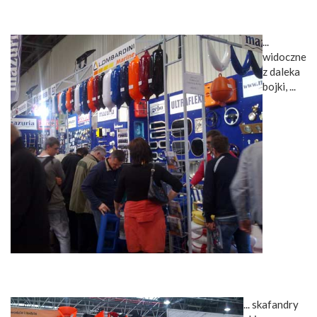
...
widoczne
z daleka
bojki, ...
... skafandry