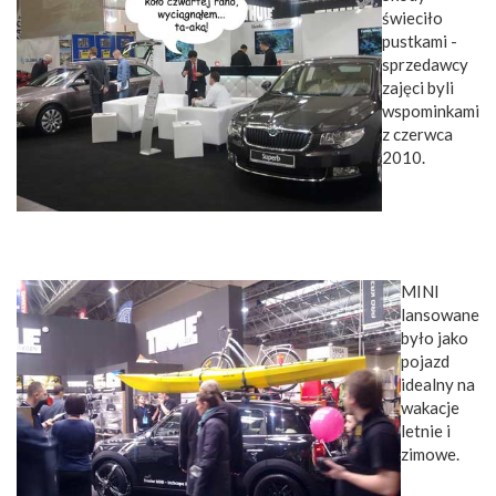
świeciło
pustkami -
sprzedawcy
zajęci byli
wspominkami
z czerwca
2010.
MINI
lansowane
było jako
pojazd
idealny na
wakacje
letnie i
zimowe.