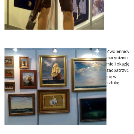
Zwolennicy
marynizmu
mieli okazję
zaopatrzyć
się w
sztukę, ...