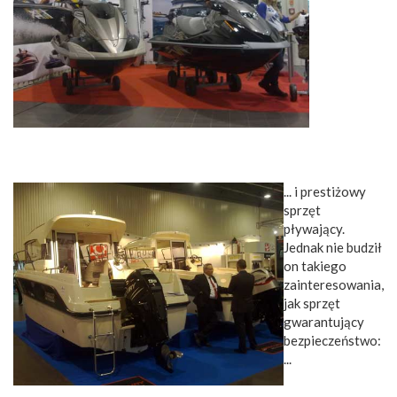
... i prestiżowy
sprzęt
pływający.
Jednak nie budził
on takiego
zainteresowania,
jak sprzęt
gwarantujący
bezpieczeństwo:
...