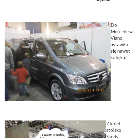
Do
Mercedesa
Viano
ustawiła
się nawet
kolejka.
Z kolei
stoisko
Skody