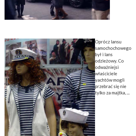
Oprócz lansu
samochochowego
był i lans
odzieżowy. Co
odważniejsi
właściciele
yachtów mogli
przebrać się nie
tylko za majtka, ...