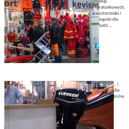
ekip
ratunkowych,
sztormiaki i
kapoki dla
ludzi ...
... i
dla
psów.