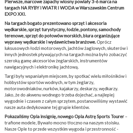
Pierwsze, marcowe zapachy wiosny powiały 3-6 marca na
targach NA RYBY i WIATR I WODA w Warszawskim Centrum
EXPO XXI.
Na targach bogato prezentowano sprzęt i akcesoria
wędkarskie, sprzęt turystyczny, łodzie, pontony, samochody
terenowe, sprzęt do połowów morskich, biura organizujące
wyprawy wędkarskie i wydawnictwa branżowe.
Oprócz
luksusowych łodzi motorowych, jachtów żaglowych, skuterów i
innych jednostek pływających na targach można było zobaczyć
szeroką gamę akcesoriów żeglarskich, instrumentów
nawigacyjnych i elektronikę jachtową.
Targi były wspaniałym miejscem, by spotkać wielu miłośników i
hobbystów sportów wodnych, w tym żeglarzy,
motorowodniaków, nurków, kajakarzy, deskarzy, wędkarzy.
Jako, że do akwenu wodnego trzeba dojechać, a najlepiej
wygodnie i czasem z całym sprzętem, postanowiliśmy wystawić
nasze auta dedykowane tej grupie klientów.
Pokazaliśmy Opla insignię, nowego Opla Astrę Sports Tourer
–
trafione modele, Bywało mocno tłoczno na naszym stoisku.
Nasze Ople to przede wszystkim wygoda i przestronność -