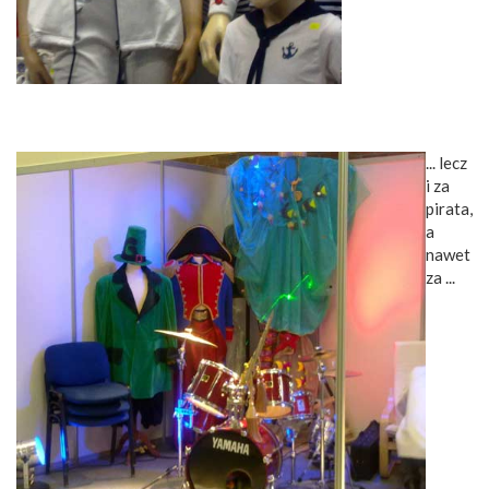
... lecz
i za
pirata,
a
nawet
za ...