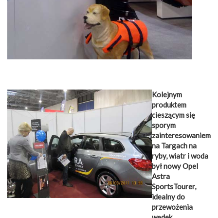
Kolejnym
produktem
cieszącym się
sporym
zainteresowaniem
na Targach na
ryby, wiatr i woda
był nowy Opel
Astra
SportsTourer,
idealny do
przewożenia
wędek.