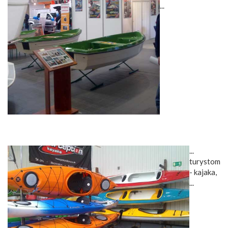
...
...
turystom
- kajaka,
...