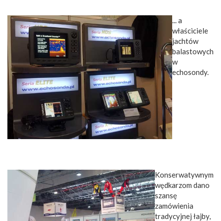
... a
właściciele
jachtów
balastowych
w
echosondy.
Konserwatywnym
wędkarzom dano
szansę
zamówienia
tradycyjnej łajby,