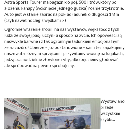
Astra Sports Tourer ma bagażnik o poj. 500 litrów, który po
złożeniu kanapy (wciśnięcie jednego guzika) rośnie trzykrotnie.
Auto jest w stanie zabrać na pokład ładunek o długości 1,8 m
(czyli nawet nocleg z wędkami :-)
Ogromne wrażenie zrobili na nas wystawcy, większość z tych
ludzi ze swojej pasji uczyniła sposób na życie. Ich opowieści są
niezwykle barwne i z tak ogromnym ładunkiem emocjonalnym,
że aż zazdrość bierze – już postanowione – sami też zapakujemy
nasze auta różnymi sprzętami i przywitamy wiosnę na kajakach,
jedząc samodzielnie złowione ryby, albo będziemy głodować,
ale spróbować na pewno spróbujemy.
Wystawiano
przede
wszystkim
szybki...