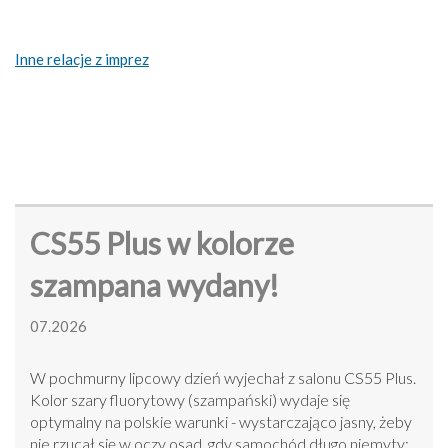
Inne relacje z imprez
CS55 Plus w kolorze
szampana wydany!
07.2026
W pochmurny lipcowy dzień wyjechał z salonu CS55 Plus.
Kolor szary fluorytowy (szampański) wydaje się
optymalny na polskie warunki - wystarczająco jasny, żeby
nie rzucał się w oczy osad, gdy samochód długo niemyty;