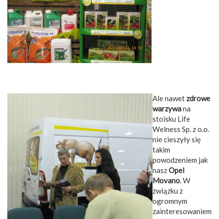
Ale nawet
zdrowe
warzywa
na
stoisku Life
Welness Sp. z o.o.
nie cieszyły się
takim
powodzeniem jak
nasz
Opel
Movano
. W
związku z
ogromnym
zainteresowaniem