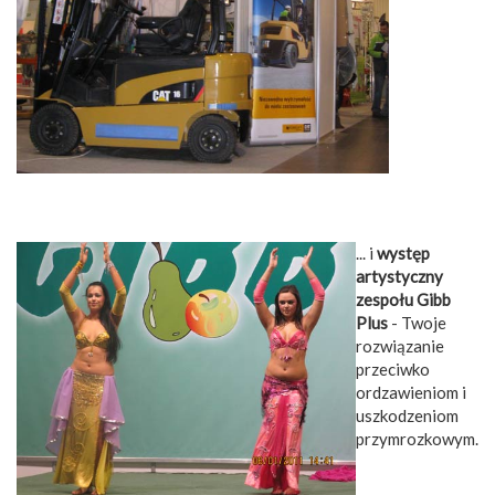
... i
występ
artystyczny
zespołu Gibb
Plus
- Twoje
rozwiązanie
przeciwko
ordzawieniom i
uszkodzeniom
przymrozkowym.