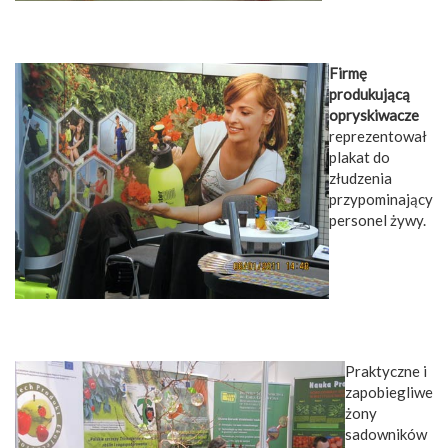
Firmę
produkującą
opryskiwacze
reprezentował
plakat do
złudzenia
przypominający
personel żywy.
Praktyczne i
zapobiegliwe
żony
sadowników