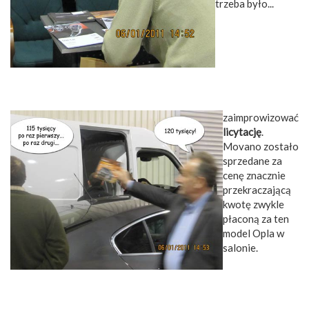
trzeba było...
zaimprowizować
licytację
.
Movano zostało
sprzedane za
cenę znacznie
przekraczającą
kwotę zwykle
płaconą za ten
model Opla w
salonie.