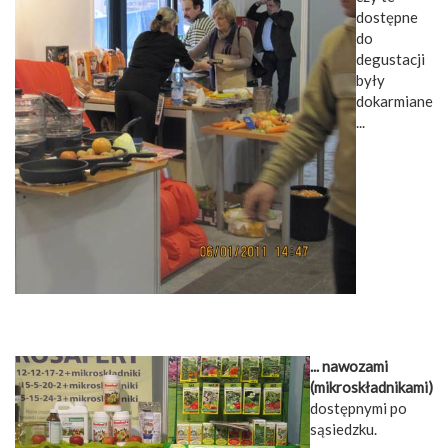
dostępne
do
degustacji
były
dokarmiane
...
... nawozami
(mikroskładnikami)
dostępnymi po
sąsiedzku.