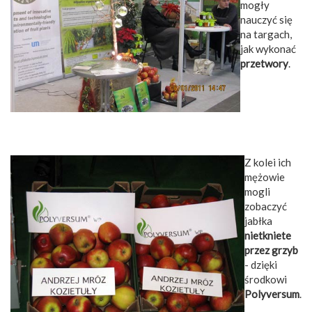
mogły
nauczyć się
na targach,
jak wykonać
przetwory
.
Z kolei ich
mężowie
mogli
zobaczyć
jabłka
nietkniete
przez grzyb
- dzięki
środkowi
Polyversum
.