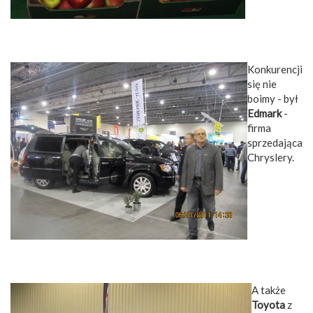
Konkurencji
się nie
boimy - był
Edmark
-
firma
sprzedająca
Chryslery.
A także
Toyota
z