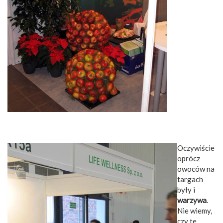
Oczywiście
oprócz
owoców na
targach
były i
warzywa
.
Nie wiemy,
czy te