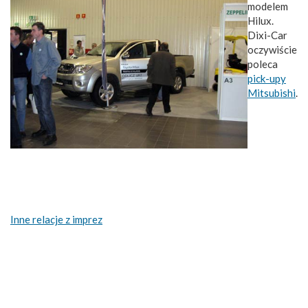
modelem
Hilux.
Dixi-Car
oczywiście
poleca
pick-upy
Mitsubishi
.
Inne relacje z imprez