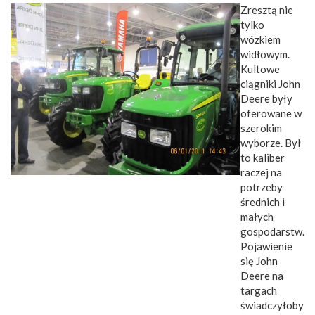
Zresztą nie
tylko
wózkiem
widłowym.
Kultowe
ciągniki John
Deere były
oferowane w
szerokim
wyborze. Był
to kaliber
raczej na
potrzeby
średnich i
małych
gospodarstw.
Pojawienie
się John
Deere na
targach
świadczyłoby