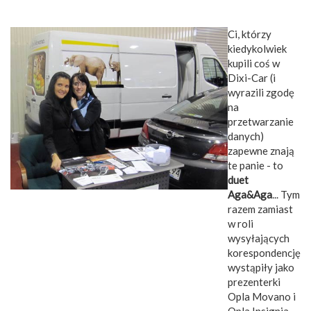
Ci, którzy
kiedykolwiek
kupili coś w
Dixi-Car (i
wyrazili zgodę
na
przetwarzanie
danych)
zapewne znają
te panie - to
duet
Aga&Aga
... Tym
razem zamiast
w roli
wysyłających
korespondencję
wystąpiły jako
prezenterki
Opla Movano i