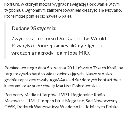
konkurs, w którym można wygrać nawigację (losowanie w tym
tygodniu). Ogromnym zainteresowaniem cieszyło się Movano,
które może pomieścić nawet 6 palet.
Dodane 25 stycznia:
Zwycięzcą konkursu Dixi-Car został Witold
Przybylski. Poniżej zamieściliśmy zdjęcie z
wręczenia nagrody - palmtopa MIO.
Pomimo wolnego dnia 6 stycznia 2011 (Święto Trzech Króli) na
targi przyszło bardzo wielu zwiedzających. Nasze stoisko
godnie reprezentowały Aga&Aga – dział dobrych kontaktów z
klientami oraz przez chwilę Mariusz Dobrowolski ;-).
Partnerzy Medialni Targów: TVP1, Regionalne Radio
Mazowsze, EfM - Europen Fruit Magazine, Sad Nowoczesny,
OWK, Dodatek Warzywniczy Wiadomości Rolniczych Polska.