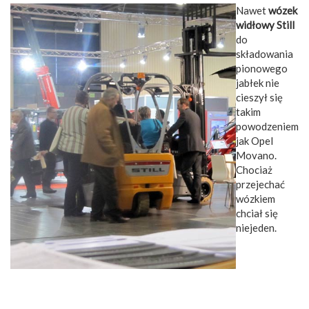
Nawet
wózek
widłowy Still
do
składowania
pionowego
jabłek nie
cieszył się
takim
powodzeniem
jak Opel
Movano.
Chociaż
przejechać
wózkiem
chciał się
niejeden.