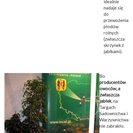
idealnie
nadaje się
do
przewożenia
płodów
rolnych
(zwłaszcza
skrzynek z
jabłkami).
Bo
producentów
owoców, a
zwłaszcza
jabłek
, na
Targach
Sadownictwa i
Warzywnictwa
nie zabrakło.