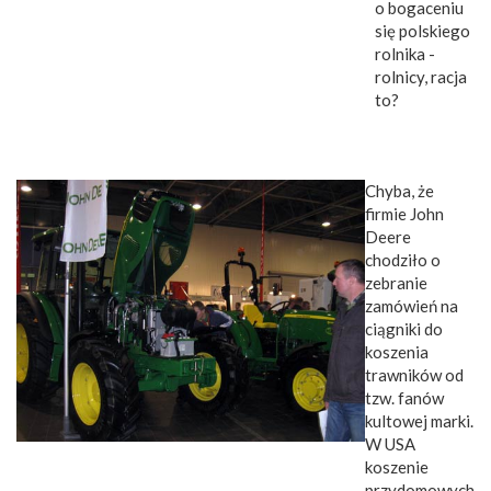
o bogaceniu
się polskiego
rolnika -
rolnicy, racja
to?
Chyba, że
firmie John
Deere
chodziło o
zebranie
zamówień na
ciągniki do
koszenia
trawników od
tzw. fanów
kultowej marki.
W USA
koszenie
przydomowych