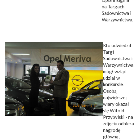
Opla Insignia
na Targach
Sadownictwa i
Warzywnictwa.
Kto odwiedził
Targi
Sadownictwa i
Warzywnictwa,
mógł wziąć
udział w
konkursie
.
Osobą
największej
wiary okazał
się Witold
Przybylski - na
zdjęciu odbiera
nagrodę
główną,