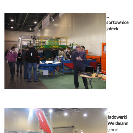
...
sortownice
jabłek
...
...
ładowarki
Weidmann
(choć