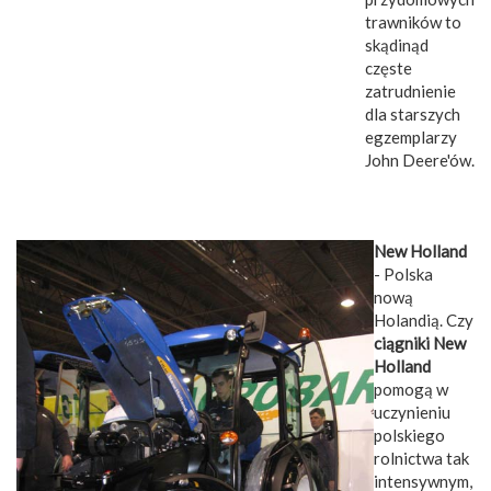
trawników to
skądinąd
częste
zatrudnienie
dla starszych
egzemplarzy
John Deere'ów.
New Holland
- Polska
nową
Holandią. Czy
ciągniki New
Holland
pomogą w
uczynieniu
polskiego
rolnictwa tak
intensywnym,