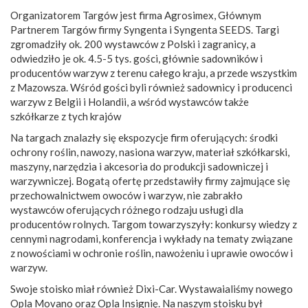
Organizatorem Targów jest
firma Agrosimex, Głównym
Partnerem Targów firmy Syngenta i Syngenta SEEDS. Targi
zgromadziły ok. 200 wystawców z Polski i zagranicy, a
odwiedziło je ok. 4.5-5 tys. gości, głównie sadowników i
producentów warzyw z terenu całego kraju, a przede wszystkim
z Mazowsza. Wśród gości byli również sadownicy i producenci
warzyw z Belgii i Holandii, a wśród wystawców także
szkółkarze z tych krajów
Na targach znalazły się ekspozycje firm oferujących: środki
ochrony roślin, nawozy, nasiona warzyw, materiał szkółkarski,
maszyny, narzędzia i akcesoria do produkcji sadowniczej i
warzywniczej. Bogatą ofertę przedstawiły firmy zajmujące się
przechowalnictwem owoców i warzyw, nie zabrakło
wystawców oferujących różnego rodzaju usługi dla
producentów rolnych. Targom towarzyszyły: konkursy wiedzy z
cennymi nagrodami, konferencja i wykłady na tematy związane
z nowościami w ochronie roślin, nawożeniu i uprawie owoców i
warzyw.
Swoje stoisko miał również Dixi-Car. Wystawaialiśmy nowego
Opla Movano oraz Opla Insignię. Na naszym stoisku był