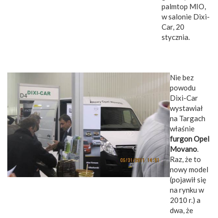
palmtop MIO,
w salonie Dixi-
Car, 20
stycznia.
Nie bez
powodu
Dixi-Car
wystawiał
na Targach
właśnie
furgon Opel
Movano
.
Raz, że to
nowy model
(pojawił się
na rynku w
2010 r.) a
dwa, że