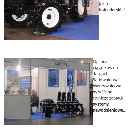
jak to
holenderskie?
Oprócz
ciągników na
Targach
Sadownictwa i
Warzywnictwa
były i inne
rolnicze zabawki:
systemy
nawodnieniowe
...