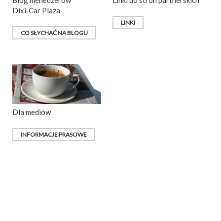
Blog menedżerów
Linki do stron partnerskich
Dixi‑Car Plaza
LINKI
CO SŁYCHAĆ NA BLOGU
Dla mediów
INFORMACJE PRASOWE