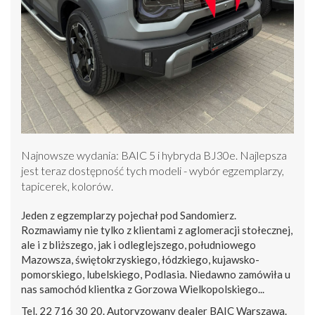
Najnowsze wydania: BAIC 5 i hybryda BJ30e. Najlepsza
jest teraz dostępność tych modeli - wybór egzemplarzy,
tapicerek, kolorów.
Jeden z egzemplarzy pojechał pod Sandomierz.
Rozmawiamy nie tylko z klientami z aglomeracji stołecznej,
ale i z bliższego, jak i odleglejszego, południowego
Mazowsza, świętokrzyskiego, łódzkiego, kujawsko-
pomorskiego, lubelskiego, Podlasia. Niedawno zamówiła u
nas samochód klientka z Gorzowa Wielkopolskiego...
Tel. 22 716 30 20. Autoryzowany dealer BAIC Warszawa.