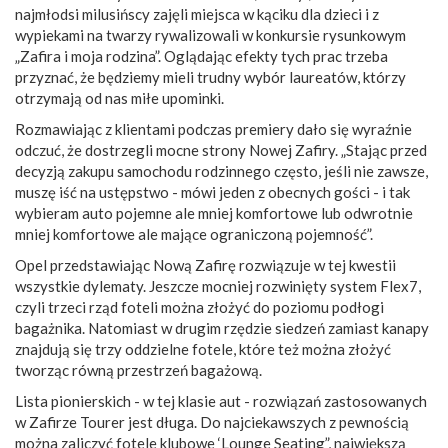
najmłodsi milusińscy zajęli miejsca w kąciku dla dzieci i z
wypiekami na twarzy rywalizowali w konkursie rysunkowym
„Zafira i moja rodzina”. Oglądając efekty tych prac trzeba
przyznać, że będziemy mieli trudny wybór laureatów, którzy
otrzymają od nas miłe upominki.
Rozmawiając z klientami podczas premiery dało się wyraźnie
odczuć, że dostrzegli mocne strony Nowej Zafiry. „Stając przed
decyzją zakupu samochodu rodzinnego często, jeśli nie zawsze,
muszę iść na ustępstwo - mówi jeden z obecnych gości - i tak
wybieram auto pojemne ale mniej komfortowe lub odwrotnie
mniej komfortowe ale mające ograniczoną pojemność”.
Opel przedstawiając Nową Zafirę rozwiązuje w tej kwestii
wszystkie dylematy. Jeszcze mocniej rozwinięty system Flex7,
czyli trzeci rząd foteli można złożyć do poziomu podłogi
bagażnika. Natomiast w drugim rzędzie siedzeń zamiast kanapy
znajdują się trzy oddzielne fotele, które też można złożyć
tworząc równą przestrzeń bagażową.
Lista pionierskich - w tej klasie aut - rozwiązań zastosowanych
w Zafirze Tourer jest długa. Do najciekawszych z pewnością
można zaliczyć fotele klubowe ‘Lounge Seating”, największą