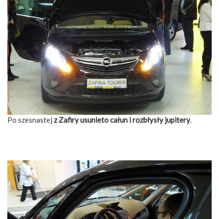
Po szesnastej
z Zafiry usunieto całun i rozbłysły jupitery
.