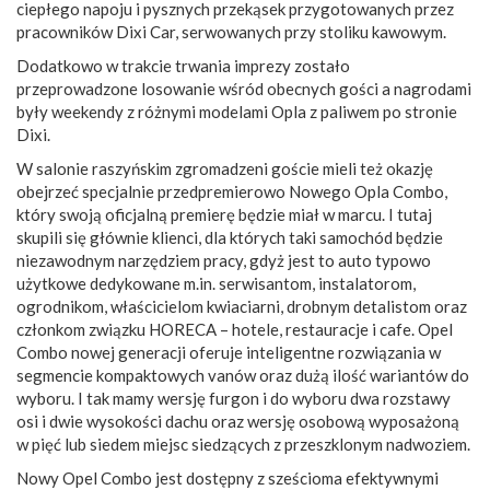
ciepłego napoju i pysznych przekąsek przygotowanych przez
pracowników Dixi Car, serwowanych przy stoliku kawowym.
Dodatkowo w trakcie trwania imprezy zostało
przeprowadzone losowanie wśród obecnych gości a nagrodami
były weekendy z różnymi modelami Opla z paliwem po stronie
Dixi.
W salonie raszyńskim zgromadzeni goście mieli też okazję
obejrzeć specjalnie przedpremierowo Nowego Opla Combo,
który swoją oficjalną premierę będzie miał w marcu. I tutaj
skupili się głównie klienci, dla których taki samochód będzie
niezawodnym narzędziem pracy, gdyż jest to auto typowo
użytkowe dedykowane m.in. serwisantom, instalatorom,
ogrodnikom, właścicielom kwiaciarni, drobnym detalistom oraz
członkom związku HORECA – hotele, restauracje i cafe. Opel
Combo nowej generacji oferuje inteligentne rozwiązania w
segmencie kompaktowych vanów oraz dużą ilość wariantów do
wyboru. I tak mamy wersję furgon i do wyboru dwa rozstawy
osi i dwie wysokości dachu oraz wersję osobową wyposażoną
w pięć lub siedem miejsc siedzących z przeszklonym nadwoziem.
Nowy Opel Combo jest dostępny z sześcioma efektywnymi