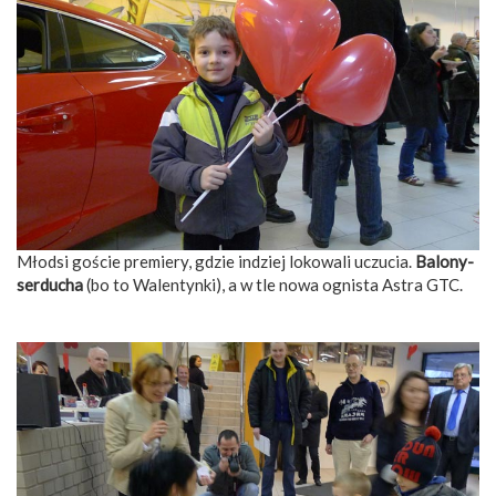
Młodsi goście premiery, gdzie indziej lokowali uczucia.
Balony-
serducha
(bo to Walentynki), a w tle nowa ognista Astra GTC.