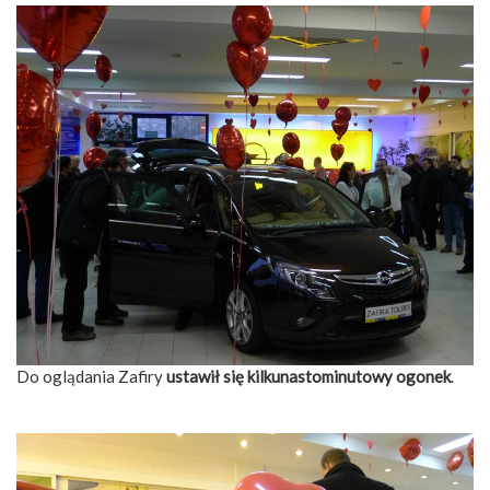
Do oglądania Zafiry
ustawił się kilkunastominutowy ogonek
.