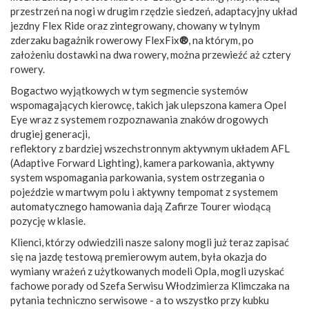
przestrzeń na nogi w drugim rzędzie siedzeń, adaptacyjny układ
jezdny Flex Ride oraz zintegrowany, chowany w tylnym
zderzaku bagażnik rowerowy FlexFix
®
, na którym, po
założeniu dostawki na dwa rowery, można przewieźć aż cztery
rowery.
Bogactwo wyjątkowych w tym segmencie systemów
wspomagających kierowcę, takich jak ulepszona kamera Opel
Eye wraz z systemem rozpoznawania znaków drogowych
drugiej generacji,
reflektory z bardziej wszechstronnym aktywnym układem AFL
(Adaptive Forward Lighting), kamera parkowania, aktywny
system wspomagania parkowania, system ostrzegania o
pojeździe w martwym polu i aktywny tempomat z systemem
automatycznego hamowania dają Zafirze Tourer wiodącą
pozycję w klasie.
Klienci, którzy odwiedzili nasze salony mogli już teraz zapisać
się na jazdę testową premierowym autem, była okazja do
wymiany wrażeń z użytkowanych modeli Opla, mogli uzyskać
fachowe porady od Szefa Serwisu Włodzimierza Klimczaka na
pytania techniczno serwisowe - a to wszystko przy kubku