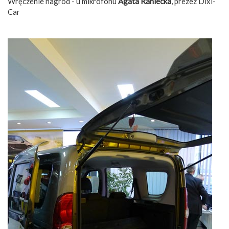
Wręczenie nagród - u mikrofonu
Agata Raniecka
, prezez Dixi-
Car