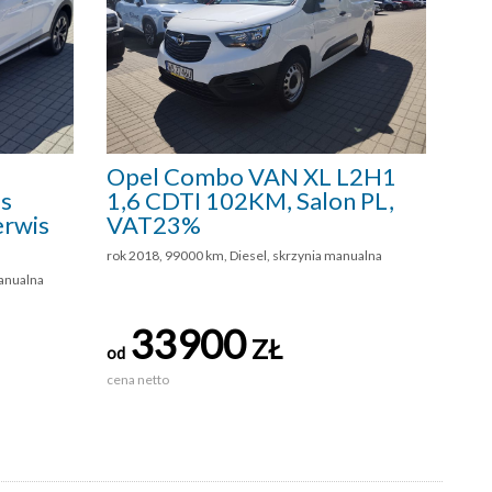
Opel Combo VAN XL L2H1
ss
1,6 CDTI 102KM, Salon PL,
erwis
VAT23%
rok 2018, 99000 km, Diesel, skrzynia manualna
anualna
33900
ZŁ
od
cena netto