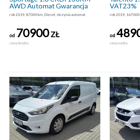
AWD Automat Gwarancja
VAT23%
rok 2019, 87000 km, Diesel, skrzynia automat
rok 2019, 167000 
70900
489
ZŁ
od
od
cena brutto
cena netto