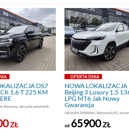
NIA
OFERTA DNIA
KALIZACJA DS7
NOWA LOKALIZACJA 
K 1,6 T 225 KM
Beijing 3 Luxury 1.5 
IERE
LPG MT6 Jak Nowy
Gwarancja
m, Benzyna, skrzynia automat 8-
rok 2024, 30000 km, Benzyna/LPG, skrzy
00
65900
ZŁ
ZŁ
od