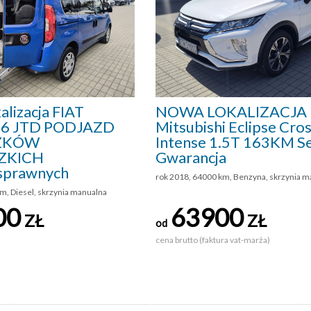
lizacja FIAT
NOWA LOKALIZACJA
,6 JTD PODJAZD
Mitsubishi Eclipse Cro
ZKÓW
Intense 1.5T 163KM S
ZKICH
Gwarancja
sprawnych
rok 2018, 64000 km, Benzyna, skrzynia m
m, Diesel, skrzynia manualna
00
63900
ZŁ
ZŁ
od
cena brutto (faktura vat-marża)