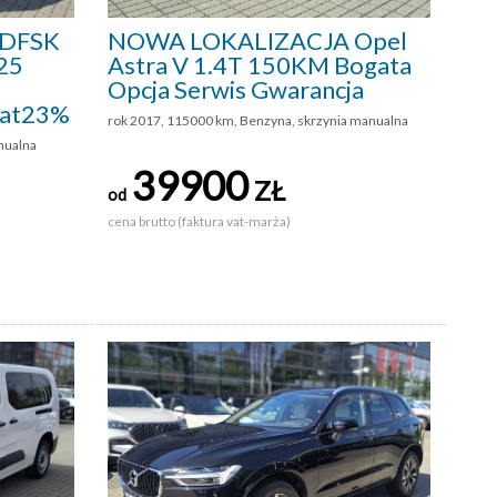
 DFSK
NOWA LOKALIZACJA Opel
25
Astra V 1.4T 150KM Bogata
Opcja Serwis Gwarancja
Vat23%
rok 2017, 115000 km, Benzyna, skrzynia manualna
nualna
39900
ZŁ
od
cena brutto (faktura vat-marża)