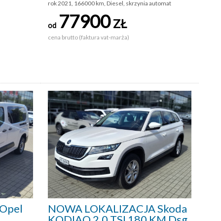
rok 2021, 166000 km, Diesel, skrzynia automat
77900
ZŁ
od
cena brutto (faktura vat-marża)
Opel
NOWA LOKALIZACJA Skoda
L
KODIAQ 2,0 TSI 180 KM Dsg