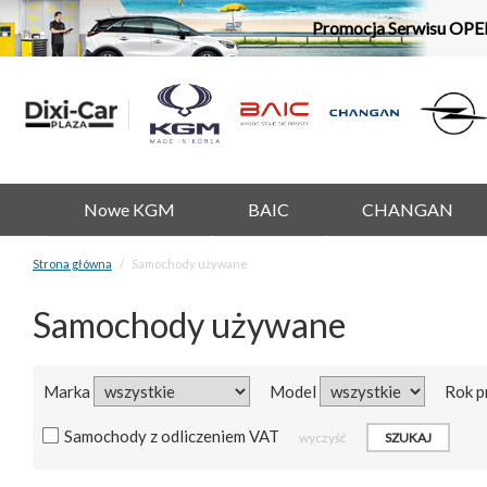
Promocja Serwisu OPE
Nowe KGM
BAIC
CHANGAN
Strona główna
Samochody używane
Samochody używane
Marka
Model
Rok p
Samochody z odliczeniem VAT
wyczyść