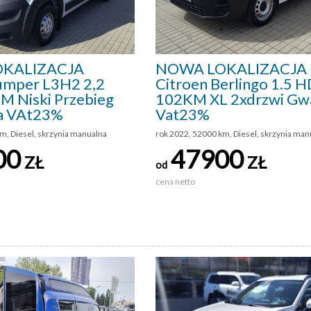
KALIZACJA
NOWA LOKALIZACJA
Jumper L3H2 2,2
Citroen Berlingo 1.5 H
M Niski Przebieg
102KM XL 2xdrzwi Gwa
a VAt23%
Vat23%
m, Diesel, skrzynia manualna
rok 2022, 52000 km, Diesel, skrzynia man
00
47900
ZŁ
ZŁ
od
cena netto