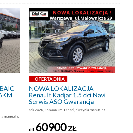
OFERTA DNIA
BAIC
NOWA LOKALIZACJA
136KM
Renault Kadjar 1.5 dci Navi
Serwis ASO Gwarancja
rok 2020, 158000 km, Diesel, skrzynia manualna
nia manualna
60900
ZŁ
od