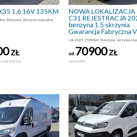
IX35 1,6 16V 135KM
NOWA LOKALIZACJA
C31 REJESTRACJA 20
 km, Benzyna, skrzynia manualna
benzyna 1.5 skrzynia
Gwarancja Fabryczna 
rok 2023, 2500 km, Benzyna, skrzynia ma
00
70900
ZŁ
ZŁ
od
ra vat-marża)
cena netto