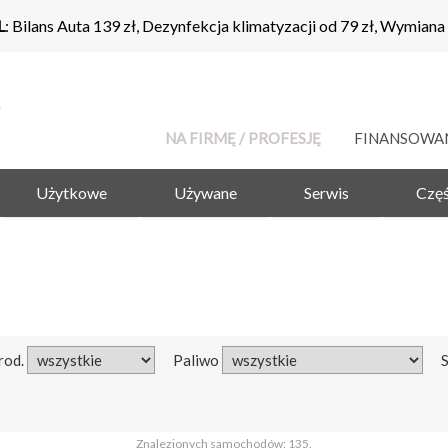
L
: Bilans Auta 139 zł, Dezynfekcja klimatyzacji od 79 zł, Wymiana
NA FIRMĘ / PROFESJĘ
FINANSOWA
Użytkowe
Używane
Serwis
Częś
rod.
Paliwo
Znalezionych samochodów: 135.