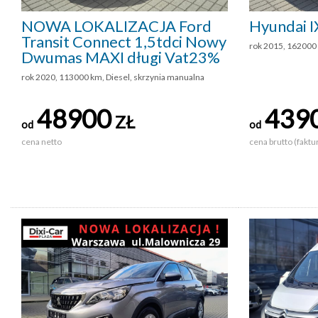
NOWA LOKALIZACJA Ford
Hyundai 
Transit Connect 1,5tdci Nowy
rok 2015, 162000
Dwumas MAXI długi Vat23%
rok 2020, 113000 km, Diesel, skrzynia manualna
48900
439
ZŁ
od
od
cena netto
cena brutto (faktu