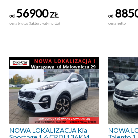
56900
885
ZŁ
od
od
cena brutto (faktura vat-marża)
cena netto
NOWA LOKALIZACJA Kia
NOWA LO
Sportage 1.6 CRDI 136KM
Talento 1