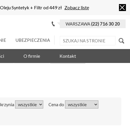
 Oleju Syntetyk + Filtr od 449 zł
Zobacz listę
WARSZAWA
(22) 716 30 20
NIE
UBEZPIECZENIA
ci
O firmie
Kontakt
Skrzynia
Cena do