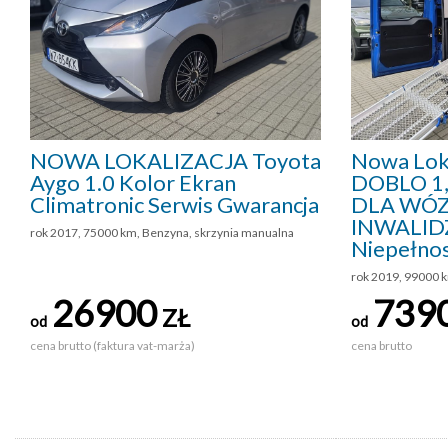
NOWA LOKALIZACJA Toyota
Nowa Loka
Aygo 1.0 Kolor Ekran
DOBLO 1
Climatronic Serwis Gwarancja
DLA WÓ
INWALID
rok 2017, 75000 km, Benzyna, skrzynia manualna
Niepełno
rok 2019, 99000 k
26900
739
ZŁ
od
od
cena brutto (faktura vat-marża)
cena brutto