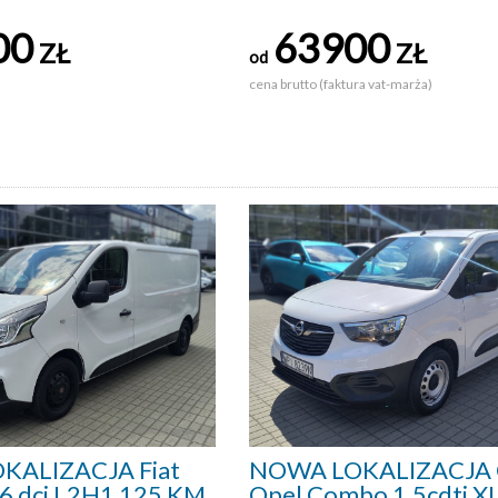
00
63900
ZŁ
ZŁ
od
cena brutto (faktura vat-marża)
KALIZACJA Fiat
NOWA LOKALIZACJA 
.6 dci L2H1 125 KM
Opel Combo 1.5cdti X