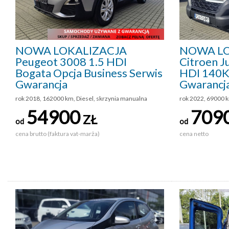
NOWA LOKALIZACJA
NOWA LO
Peugeot 3008 1.5 HDI
Citroen 
Bogata Opcja Business Serwis
HDI 140K
Gwarancja
Gwarancj
rok 2018, 162000 km, Diesel, skrzynia manualna
rok 2022, 69000 k
54900
709
ZŁ
od
od
cena brutto (faktura vat-marża)
cena netto