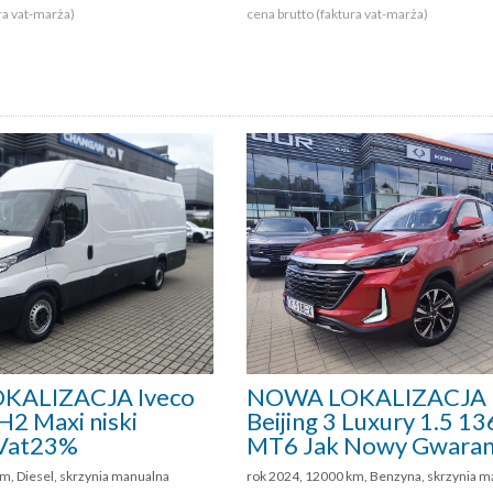
ra vat-marża)
cena brutto (faktura vat-marża)
KALIZACJA Iveco
NOWA LOKALIZACJA 
2 Maxi niski
Beijing 3 Luxury 1.5 
 Vat23%
MT6 Jak Nowy Gwaran
m, Diesel, skrzynia manualna
rok 2024, 12000 km, Benzyna, skrzynia m