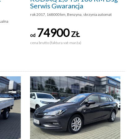
Serwis Gwarancja
rok 2017, 168000 km, Benzyna, skrzynia automat
ualna
74900
ZŁ
od
cena brutto (faktura vat-marża)