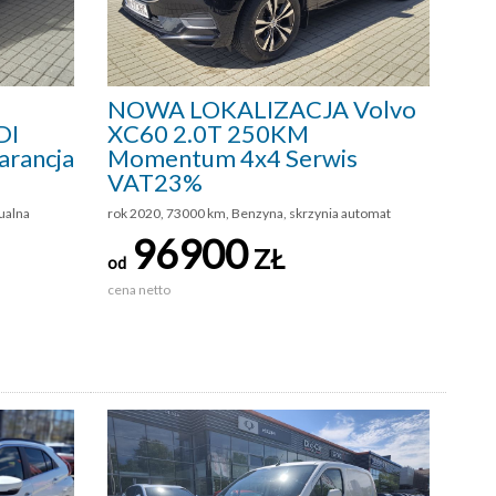
NOWA LOKALIZACJA Volvo
DI
XC60 2.0T 250KM
rancja
Momentum 4x4 Serwis
VAT23%
ualna
rok 2020, 73000 km, Benzyna, skrzynia automat
96900
ZŁ
od
cena netto