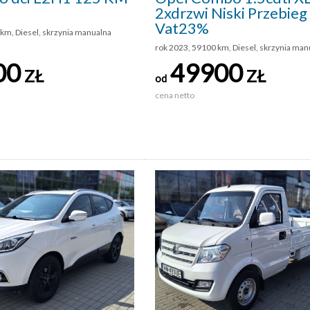
2xdrzwi Niski Przebieg
Vat23%
km, Diesel, skrzynia manualna
rok 2023, 59100 km, Diesel, skrzynia man
00
49900
ZŁ
ZŁ
od
cena netto