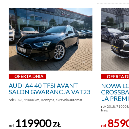
OFERTA DNIA
OFERTA D
AUDI A4 40 TFSI AVANT
NOWA LO
SALON GWARANCJA VAT23
CROSSBAC
LA PREM
rok 2023, 99000 km, Benzyna, skrzynia automat
rok 2018, 71000 k
bieg.
119900
859
ZŁ
od
od