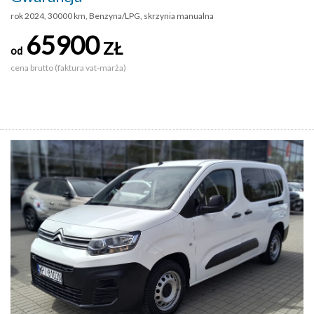
rok 2024, 30000 km, Benzyna/LPG, skrzynia manualna
65900
ZŁ
od
cena brutto (faktura vat-marża)