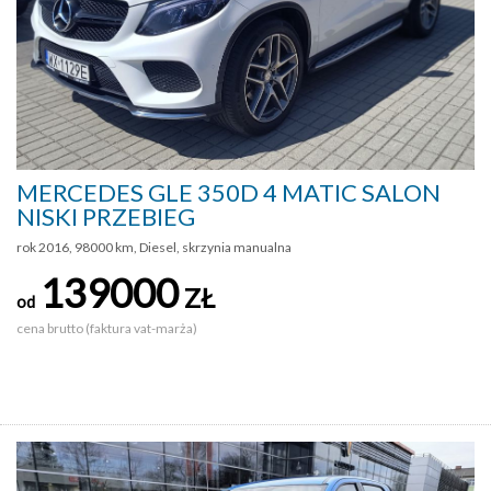
MERCEDES GLE 350D 4 MATIC SALON
NISKI PRZEBIEG
rok 2016, 98000 km, Diesel, skrzynia manualna
139000
ZŁ
od
cena brutto (faktura vat-marża)