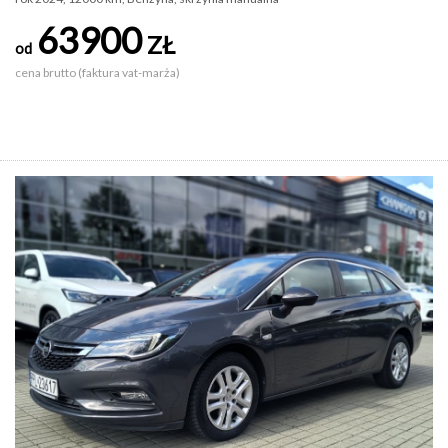
63900
ZŁ
od
cena brutto (faktura vat-marża)