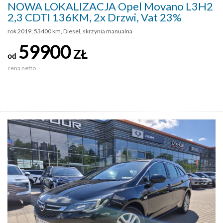
NOWA LOKALIZACJA Opel Movano L3H2
2,3 CDTI 136KM, 2x Drzwi, Vat 23%
rok 2019, 53400 km, Diesel, skrzynia manualna
59900
ZŁ
od
cena netto