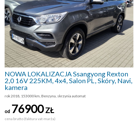
NOWA LOKALIZACJA Ssangyong Rexton
2,0 16V 225KM, 4x4, Salon PL, Skóry, Navi,
kamera
rok 2018, 153000 km, Benzyna, skrzynia automat
76900
ZŁ
od
cena brutto (faktura vat-marża)