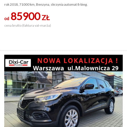
rok 2018, 71000 km, Benzyna, skrzynia automat 8-bieg.
85900
ZŁ
od
cena brutto (faktura vat-marża)