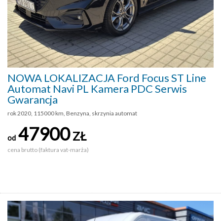
NOWA LOKALIZACJA Ford Focus ST Line
Automat Navi PL Kamera PDC Serwis
Gwarancja
rok 2020, 115000 km, Benzyna, skrzynia automat
47900
ZŁ
od
cena brutto (faktura vat-marża)