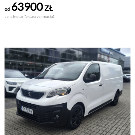
63900
ZŁ
od
cena brutto (faktura vat-marża)