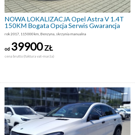
NOWA LOKALIZACJA Opel Astra V 1.4T
150KM Bogata Opcja Serwis Gwarancja
rok 2017, 115000 km, Benzyna, skrzynia manualna
39900
ZŁ
od
cena brutto (faktura vat-marża)