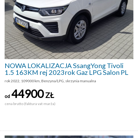
NOWA LOKALIZACJA SsangYong Tivoli
1.5 163KM rej 2023rok Gaz LPG Salon PL
rok 2022, 109000 km, Benzyna/LPG, skrzynia manualna
44900
ZŁ
od
cena brutto (faktura vat-marża)