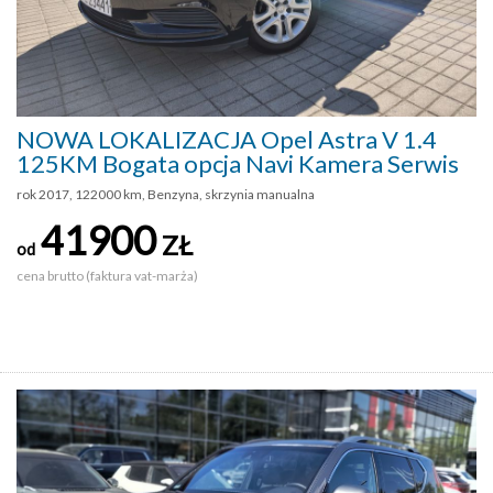
NOWA LOKALIZACJA Opel Astra V 1.4
125KM Bogata opcja Navi Kamera Serwis
rok 2017, 122000 km, Benzyna, skrzynia manualna
41900
ZŁ
od
cena brutto (faktura vat-marża)