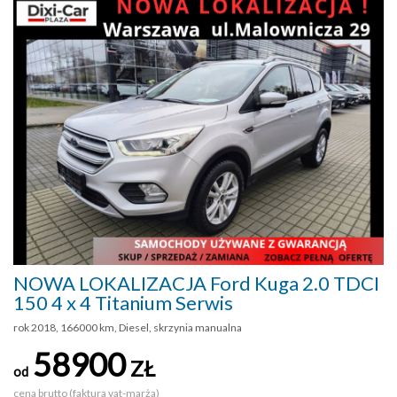
NOWA LOKALIZACJA Ford Kuga 2.0 TDCI
150 4 x 4 Titanium Serwis
rok 2018, 166000 km, Diesel, skrzynia manualna
58900
ZŁ
od
cena brutto (faktura vat-marża)