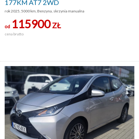
177KM AT7 2WD
rok 2025, 5000 km, Benzyna, skrzynia manualna
115900
ZŁ
od
cena brutto