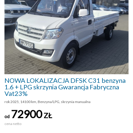
NOWA LOKALIZACJA DFSK C31 benzyna
1.6 + LPG skrzynia Gwarancja Fabryczna
Vat23%
rok 2025, 14100 km, Benzyna/LPG, skrzynia manualna
72900
ZŁ
od
cena netto