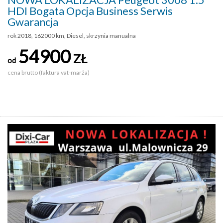
HDI Bogata Opcja Business Serwis
Gwarancja
rok 2018, 162000 km, Diesel, skrzynia manualna
54900
ZŁ
od
cena brutto (faktura vat-marża)