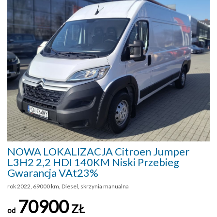
NOWA LOKALIZACJA Citroen Jumper
L3H2 2,2 HDI 140KM Niski Przebieg
Gwarancja VAt23%
rok 2022, 69000 km, Diesel, skrzynia manualna
70900
ZŁ
od