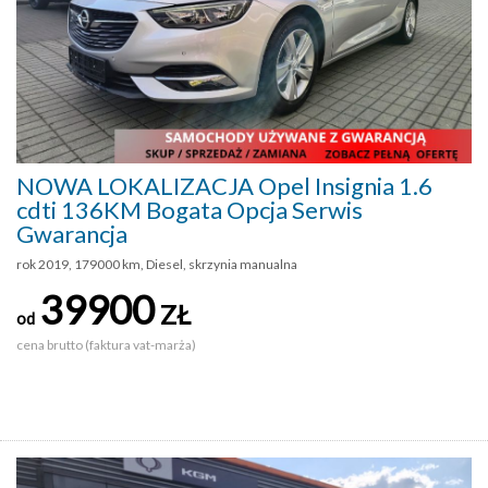
NOWA LOKALIZACJA Opel Insignia 1.6
cdti 136KM Bogata Opcja Serwis
Gwarancja
rok 2019, 179000 km, Diesel, skrzynia manualna
39900
ZŁ
od
cena brutto (faktura vat-marża)