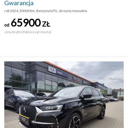
Gwarancja
rok 2024, 30000 km, Benzyna/LPG, skrzynia manualna
65900
ZŁ
od
cena brutto (faktura vat-marża)