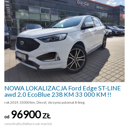
NOWA LOKALIZACJA Ford Edge ST-LINE
awd 2.0 EcoBlue 238 KM 33 000 KM !!
rok 2019, 33000 km, Diesel, skrzynia automat 8-bieg.
96900
ZŁ
od
cena brutto (faktura vat-marża)