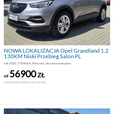
NOWA LOKALIZACJA Opel Grandland 1.2
130KM Niski Przebieg Salon PL
rok 2020, 77000 km, Benzyna, skrzynia manualna
56900
ZŁ
od
cena brutto (faktura vat-marża)