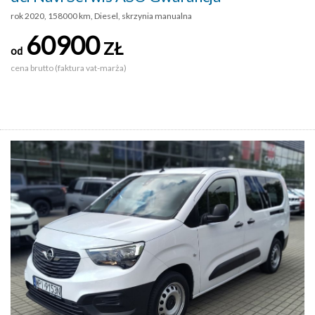
rok 2020, 158000 km, Diesel, skrzynia manualna
60900
ZŁ
od
cena brutto (faktura vat-marża)