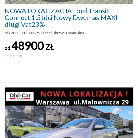
NOWA LOKALIZACJA Ford Transit
Connect 1,5tdci Nowy Dwumas MAXI
długi Vat23%
rok 2020, 113000 km, Diesel, skrzynia manualna
48900
ZŁ
od
cena netto