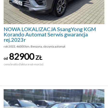
NOWA LOKALIZACJA SsangYong KGM
Korando Automat Serwis gwarancja
rej.2023r
rok 2022, 46000 km, Benzyna, skrzynia automat
82900
ZŁ
od
cena brutto (faktura vat-marża)