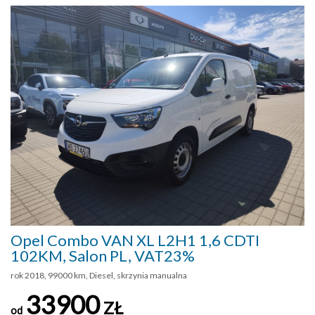
Opel Combo VAN XL L2H1 1,6 CDTI
102KM, Salon PL, VAT23%
rok 2018, 99000 km, Diesel, skrzynia manualna
33900
ZŁ
od