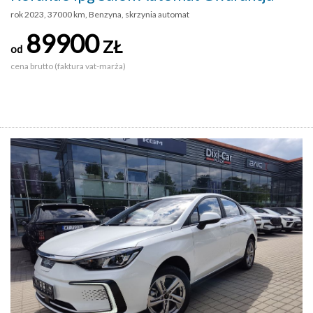
rok 2023, 37000 km, Benzyna, skrzynia automat
89900
ZŁ
od
cena brutto (faktura vat-marża)