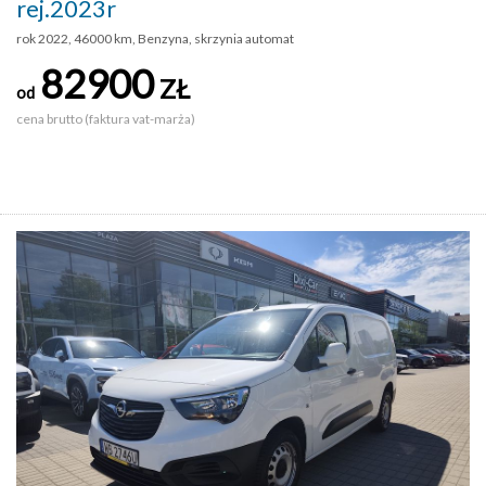
rej.2023r
rok 2022, 46000 km, Benzyna, skrzynia automat
82900
ZŁ
od
cena brutto (faktura vat-marża)