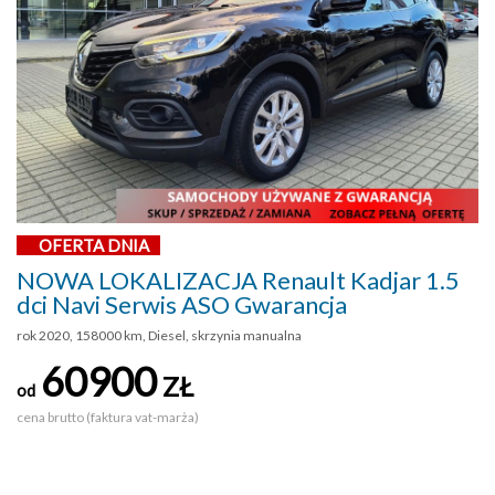
OFERTA DNIA
NOWA LOKALIZACJA Renault Kadjar 1.5
dci Navi Serwis ASO Gwarancja
rok 2020, 158000 km, Diesel, skrzynia manualna
60900
ZŁ
od
cena brutto (faktura vat-marża)