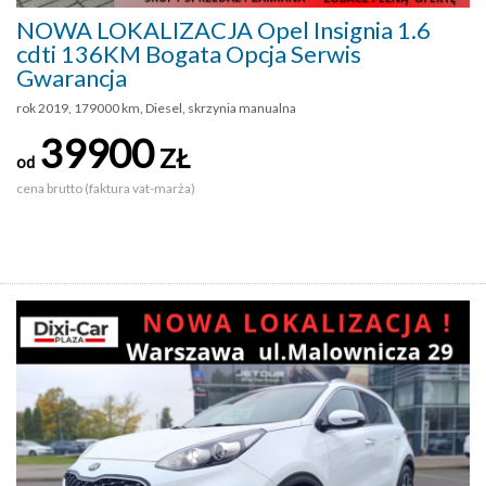
NOWA LOKALIZACJA Opel Insignia 1.6
cdti 136KM Bogata Opcja Serwis
Gwarancja
rok 2019, 179000 km, Diesel, skrzynia manualna
39900
ZŁ
od
cena brutto (faktura vat-marża)