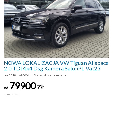
NOWA LOKALIZACJA VW Tiguan Allspace
2.0 TDI 4x4 Dsg Kamera SalonPL Vat23
rok 2018, 169000 km, Diesel, skrzynia automat
79900
ZŁ
od
cena brutto