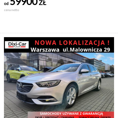
59900
ZŁ
od
cena netto