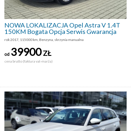
NOWA LOKALIZACJA Opel Astra V 1.4T
150KM Bogata Opcja Serwis Gwarancja
rok 2017, 115000 km, Benzyna, skrzynia manualna
39900
ZŁ
od
cena brutto (faktura vat-marża)