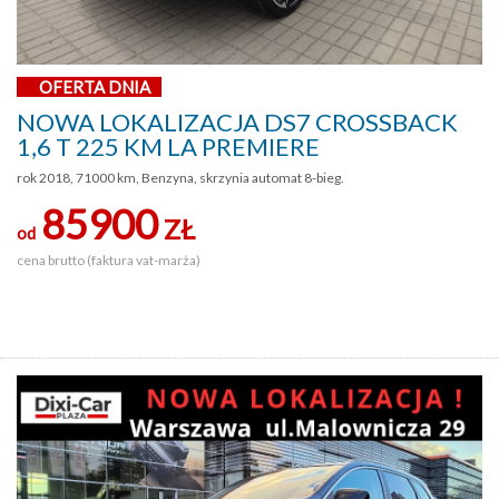
OFERTA DNIA
NOWA LOKALIZACJA DS7 CROSSBACK
1,6 T 225 KM LA PREMIERE
rok 2018, 71000 km, Benzyna, skrzynia automat 8-bieg.
85900
ZŁ
od
cena brutto (faktura vat-marża)