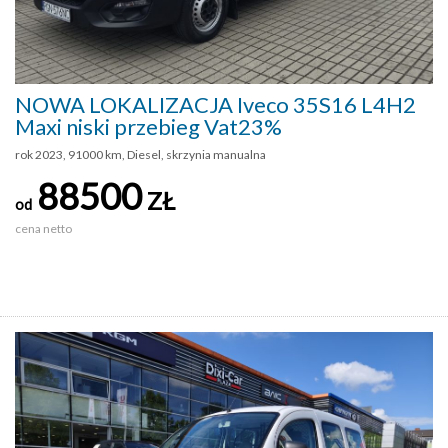
NOWA LOKALIZACJA Iveco 35S16 L4H2
Maxi niski przebieg Vat23%
rok 2023, 91000 km, Diesel, skrzynia manualna
88500
ZŁ
od
cena netto