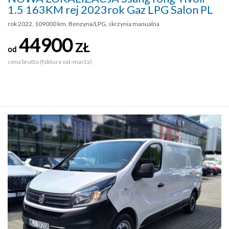
1.5 163KM rej 2023rok Gaz LPG Salon PL
rok 2022, 109000 km, Benzyna/LPG, skrzynia manualna
44900
ZŁ
od
cena brutto (faktura vat-marża)