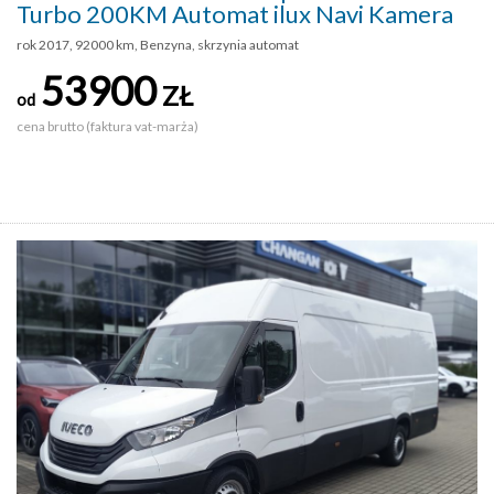
Turbo 200KM Automat ilux Navi Kamera
rok 2017, 92000 km, Benzyna, skrzynia automat
53900
ZŁ
od
cena brutto (faktura vat-marża)