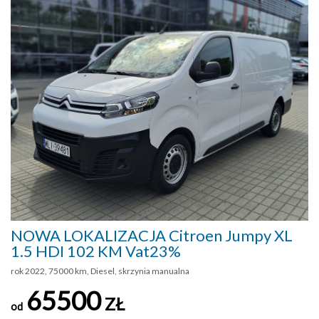
NOWA LOKALIZACJA Citroen Jumpy XL
1.5 HDI 102 KM Vat23%
rok 2022, 75000 km, Diesel, skrzynia manualna
65500
ZŁ
od