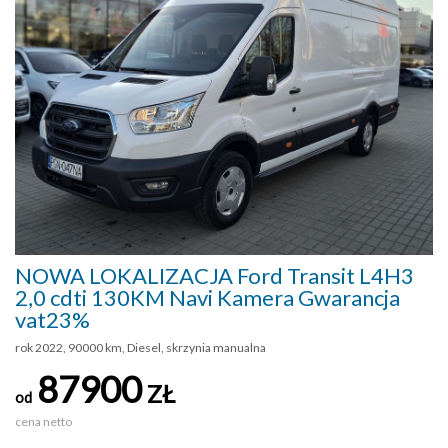
NOWA LOKALIZACJA Ford Transit L4H3
2,0 cdti 130KM Navi Kamera Gwarancja
vat23%
rok 2022, 90000 km, Diesel, skrzynia manualna
87900
ZŁ
od
cena netto