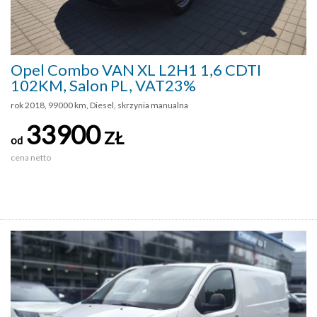
Opel Combo VAN XL L2H1 1,6 CDTI
102KM, Salon PL, VAT23%
rok 2018, 99000 km, Diesel, skrzynia manualna
33900
ZŁ
od
cena netto