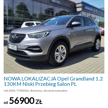
NOWA LOKALIZACJA Opel Grandland 1.2
130KM Niski Przebieg Salon PL
rok 2020, 77000 km, Benzyna, skrzynia manualna
56900
ZŁ
od