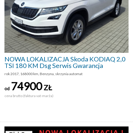
NOWA LOKALIZACJA Skoda KODIAQ 2,0
TSI 180 KM Dsg Serwis Gwarancja
rok 2017, 168000 km, Benzyna, skrzynia automat
74900
ZŁ
od
cena brutto (faktura vat-marża)