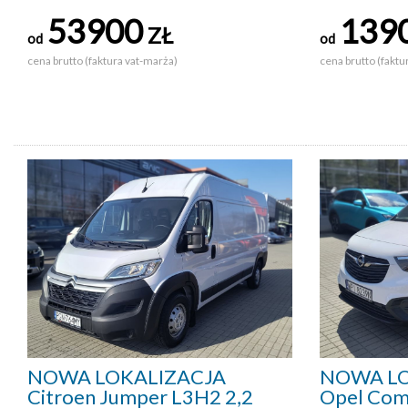
53900
139
ZŁ
od
od
cena brutto (faktura vat-marża)
cena brutto (faktu
NOWA LOKALIZACJA
NOWA LO
Citroen Jumper L3H2 2,2
Opel Com