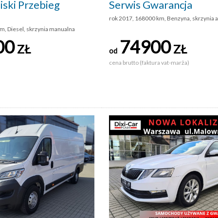
iski Przebieg
Serwis Gwarancja
rok 2017, 168000 km, Benzyna, skrzynia 
m, Diesel, skrzynia manualna
00
74900
ZŁ
ZŁ
od
cena brutto (faktura vat-marża)