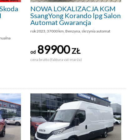
Skoda
NOWA LOKALIZACJA KGM
M
SsangYong Korando lpg Salon
Automat Gwarancja
rok 2023, 37000 km, Benzyna, skrzynia automat
anualna
89900
ZŁ
od
cena brutto (faktura vat-marża)