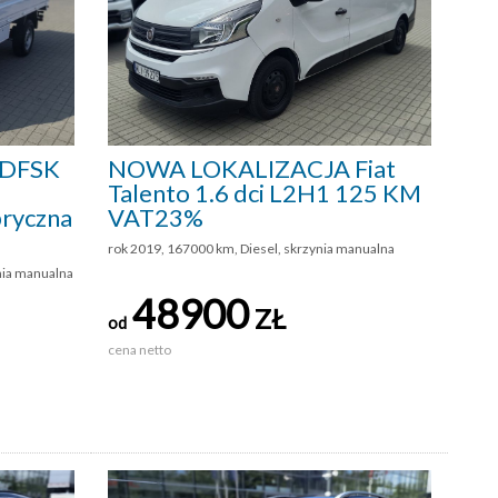
 DFSK
NOWA LOKALIZACJA Fiat
Talento 1.6 dci L2H1 125 KM
bryczna
VAT23%
rok 2019, 167000 km, Diesel, skrzynia manualna
nia manualna
48900
ZŁ
od
cena netto