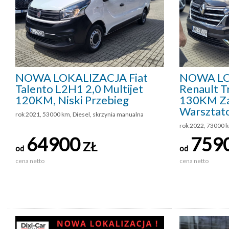
NOWA LOKALIZACJA Fiat
NOWA LO
Talento L2H1 2,0 Multijet
Renault Tr
120KM, Niski Przebieg
130KM Z
Warsztat
rok 2021, 53000 km, Diesel, skrzynia manualna
rok 2022, 73000 k
64900
759
ZŁ
od
od
cena netto
cena netto