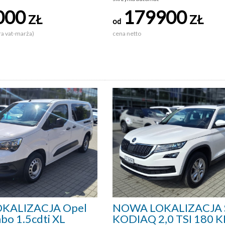
000
179900
ZŁ
ZŁ
od
ra vat-marża)
cena netto
KALIZACJA Opel
NOWA LOKALIZACJA 
bo 1.5cdti XL
KODIAQ 2,0 TSI 180 