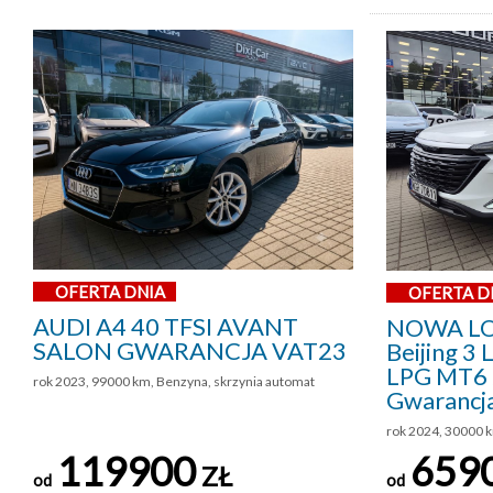
OFERTA DNIA
OFERTA D
AUDI A4 40 TFSI AVANT
NOWA LO
SALON GWARANCJA VAT23
Beijing 3
LPG MT6 
rok 2023, 99000 km, Benzyna, skrzynia automat
Gwarancj
rok 2024, 30000 
119900
659
ZŁ
od
od