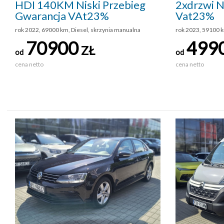
HDI 140KM Niski Przebieg
2xdrzwi N
Gwarancja VAt23%
Vat23%
rok 2022, 69000 km, Diesel, skrzynia manualna
rok 2023, 59100 k
70900
499
ZŁ
od
od
cena netto
cena netto