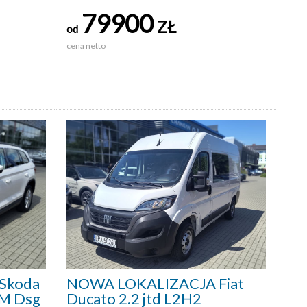
79900
ZŁ
od
cena netto
Skoda
NOWA LOKALIZACJA Fiat
KM Dsg
Ducato 2.2 jtd L2H2