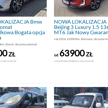
KALIZACJA Bmw
NOWA LOKALIZACJA 
tomat
Beijing 3 Luxury 1.5 
kowa Bogata opcja
MT6 Jak Nowy Gwaran
a
rok 2024, 12000 km, Benzyna, skrzynia m
km, Diesel, skrzynia automat
00
63900
ZŁ
ZŁ
od
ra vat-marża)
cena brutto (faktura vat-marża)