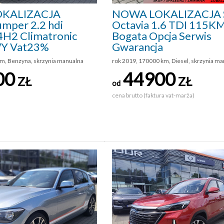
KALIZACJA
NOWA LOKALIZACJA 
umper 2.2 hdi
Octavia 1.6 TDI 115K
H2 Climatronic
Bogata Opcja Serwis
Y Vat23%
Gwarancja
km, Benzyna, skrzynia manualna
rok 2019, 170000 km, Diesel, skrzynia m
00
44900
ZŁ
ZŁ
od
cena brutto (faktura vat-marża)