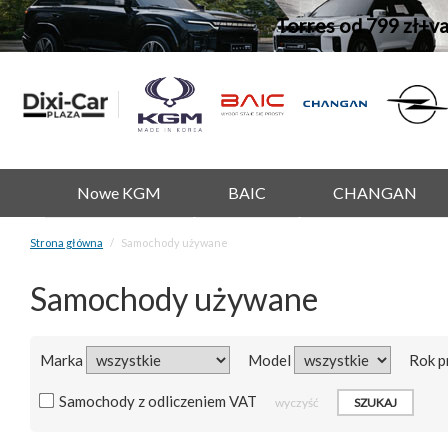
Torres od 799 zł+v
Nowe KGM
BAIC
CHANGAN
Strona główna
Samochody używane
Samochody używane
Marka
Model
Rok p
Samochody z odliczeniem VAT
wyczyść