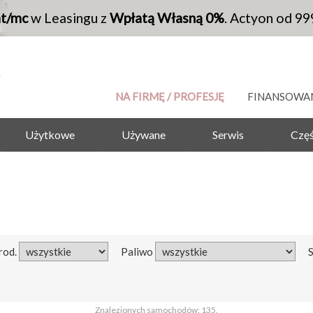
at/mc
w Leasingu z
Wpłatą Własną 0%
. Actyon od 99
NA FIRMĘ / PROFESJĘ
FINANSOWA
Użytkowe
Używane
Serwis
Częś
rod.
Paliwo
Znalezionych samochodów: 135.