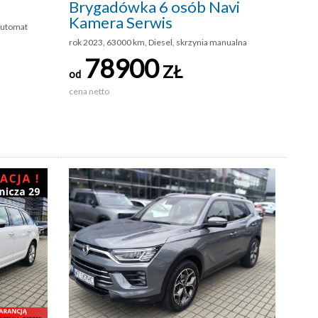
Brygadówka 6 osób Navi
Kamera Serwis
automat
rok 2023, 63000 km, Diesel, skrzynia manualna
78900
ZŁ
od
cena netto