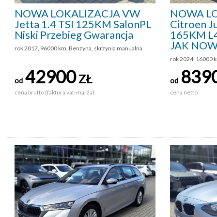
NOWA LOKALIZACJA VW
NOWA LO
Jetta 1.4 TSI 125KM SalonPL
Citroen J
Niski Przebieg Gwarancja
165KM L4
JAK NOW
rok 2017, 96000 km, Benzyna, skrzynia manualna
rok 2024, 16000 
42900
839
ZŁ
od
od
cena brutto (faktura vat-marża)
cena netto