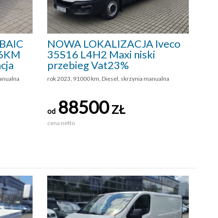
BAIC
NOWA LOKALIZACJA Iveco
136KM
35S16 L4H2 Maxi niski
cja
przebieg Vat23%
anualna
rok 2023, 91000 km, Diesel, skrzynia manualna
88500
ZŁ
od
cena netto