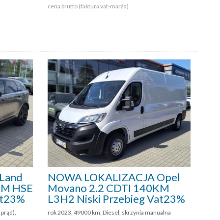
cena brutto (faktura vat-marża)
Land
NOWA LOKALIZACJA Opel
0KM HSE
Movano 2.2 CDTI 140KM
at23%
L3H2 Niski Przebieg Vat23%
prąd),
rok 2023, 49000 km, Diesel, skrzynia manualna