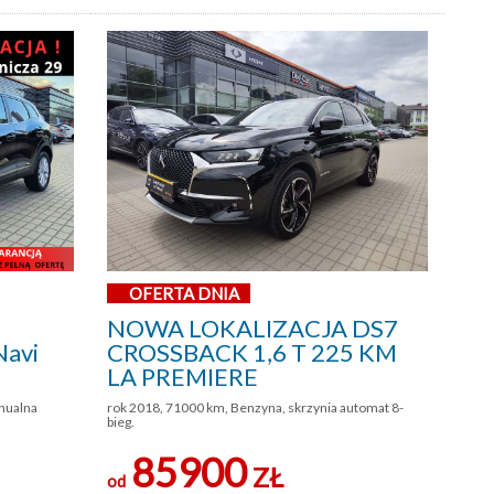
OFERTA DNIA
NOWA LOKALIZACJA DS7
Navi
CROSSBACK 1,6 T 225 KM
LA PREMIERE
anualna
rok 2018, 71000 km, Benzyna, skrzynia automat 8-
bieg.
85900
ZŁ
od