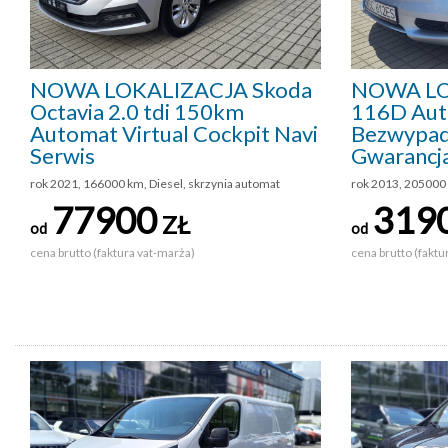
NOWA LOKALIZACJA Skoda
NOWA LO
Octavia 2.0 tdi 150km
116D Au
Automat Virtual Cockpit Navi
Bezwypad
Serwis
Gwarancj
rok 2021, 166000 km, Diesel, skrzynia automat
rok 2013, 205000 
77900
319
ZŁ
od
od
cena brutto (faktura vat-marża)
cena brutto (faktu