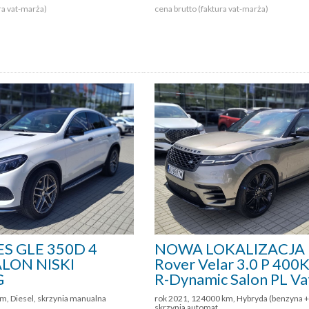
ra vat-marża)
cena brutto (faktura vat-marża)
S GLE 350D 4
NOWA LOKALIZACJA 
LON NISKI
Rover Velar 3.0 P 40
G
R-Dynamic Salon PL V
m, Diesel, skrzynia manualna
rok 2021, 124000 km, Hybryda (benzyna + 
skrzynia automat