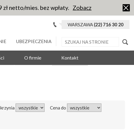
9 zł netto/mies. bez wpłaty.
Zobacz
WARSZAWA
(22) 716 30 20
NIE
UBEZPIECZENIA
ci
O firmie
Kontakt
Skrzynia
Cena do