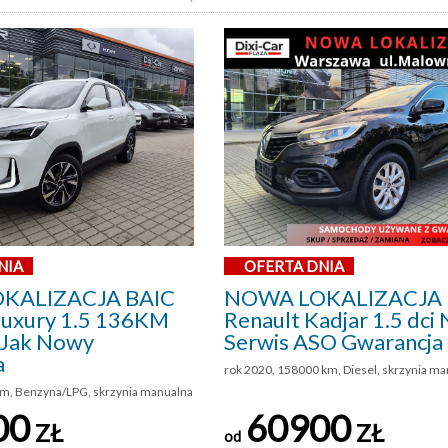
NIA
OFERTA DNIA
KALIZACJA BAIC
NOWA LOKALIZACJA
 Luxury 1.5 136KM
Renault Kadjar 1.5 dci 
Jak Nowy
Serwis ASO Gwarancja
a
rok 2020, 158000 km, Diesel, skrzynia m
km, Benzyna/LPG, skrzynia manualna
00
60900
ZŁ
ZŁ
od