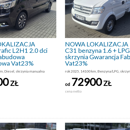
KALIZACJA
NOWA LOKALIZACJA
afic L2H1 2.0 dci
C31 benzyna 1.6 + LPG
abudowa
skrzynia Gwarancja Fa
owa Vat23%
Vat23%
m, Diesel, skrzynia manualna
rok 2025, 14100 km, Benzyna/LPG, skrzy
00
72900
ZŁ
ZŁ
od
cena netto