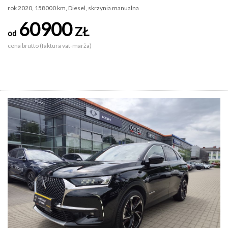
rok 2020, 158000 km, Diesel, skrzynia manualna
60900
ZŁ
od
cena brutto (faktura vat-marża)