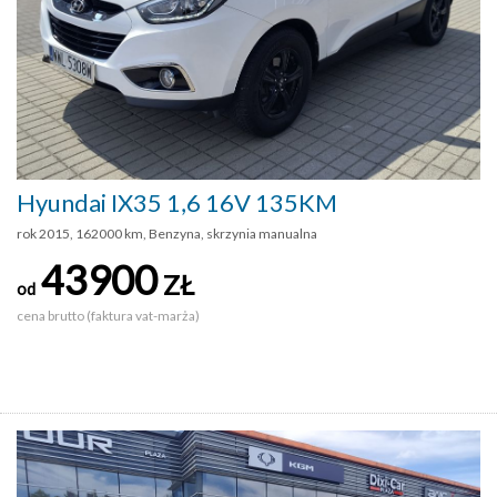
Hyundai IX35 1,6 16V 135KM
rok 2015, 162000 km, Benzyna, skrzynia manualna
43900
ZŁ
od
cena brutto (faktura vat-marża)