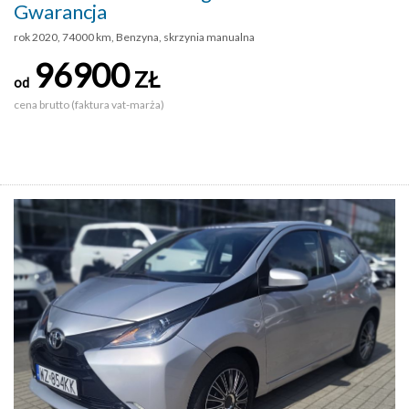
Gwarancja
rok 2020, 74000 km, Benzyna, skrzynia manualna
96900
ZŁ
od
cena brutto (faktura vat-marża)