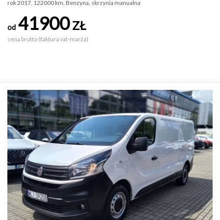
rok 2017, 122000 km, Benzyna, skrzynia manualna
41900
ZŁ
od
cena brutto (faktura vat-marża)