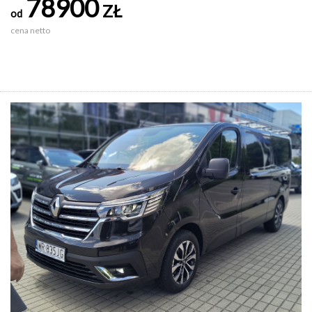
78900
ZŁ
od
cena netto