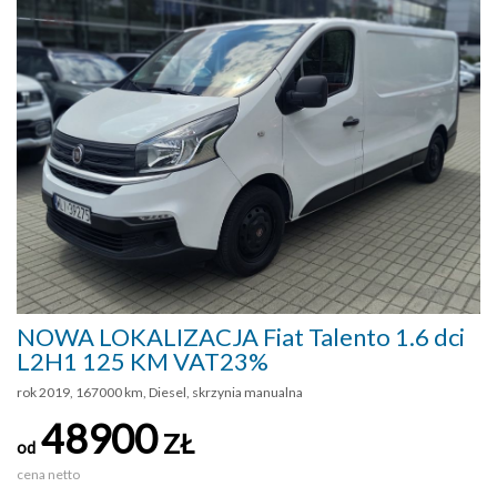
NOWA LOKALIZACJA Fiat Talento 1.6 dci
L2H1 125 KM VAT23%
rok 2019, 167000 km, Diesel, skrzynia manualna
48900
ZŁ
od
cena netto