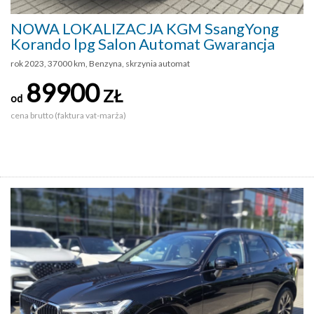
NOWA LOKALIZACJA KGM SsangYong
Korando lpg Salon Automat Gwarancja
rok 2023, 37000 km, Benzyna, skrzynia automat
89900
ZŁ
od
cena brutto (faktura vat-marża)