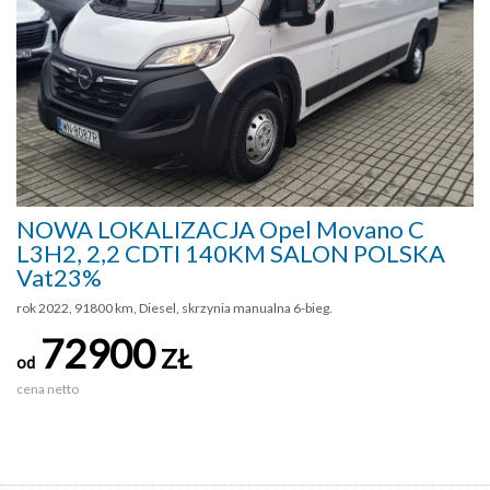
NOWA LOKALIZACJA Opel Movano C
L3H2, 2,2 CDTI 140KM SALON POLSKA
Vat23%
rok 2022, 91800 km, Diesel, skrzynia manualna 6-bieg.
72900
ZŁ
od
cena netto