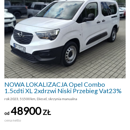
NOWA LOKALIZACJA Opel Combo
1.5cdti XL 2xdrzwi Niski Przebieg Vat23%
rok 2023, 51500 km, Diesel, skrzynia manualna
48900
ZŁ
od
cena netto