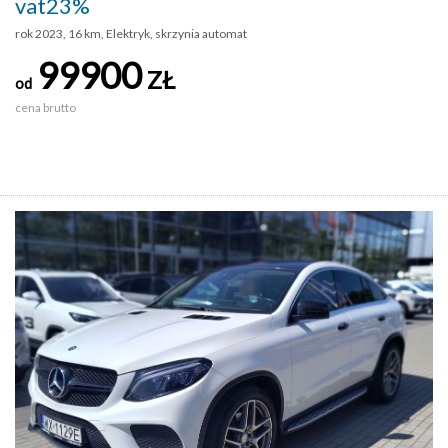
vat23%
rok 2023, 16 km, Elektryk, skrzynia automat
99900
ZŁ
od
cena brutto