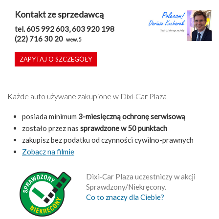
Kontakt ze sprzedawcą
tel. 605 992 603, 603 920 198
(22) 716 30 20
wew. 5
ZAPYTAJ O SZCZEGÓŁY
Każde auto używane zakupione w Dixi-Car Plaza
posiada minimum
3-miesięczną ochronę serwisową
zostało przez nas
sprawdzone w 50 punktach
zakupisz bez podatku od czynności cywilno-prawnych
Zobacz na filmie
Dixi‑Car Plaza uczestniczy w akcji
Sprawdzony/Niekręcony.
Co to znaczy dla Ciebie?