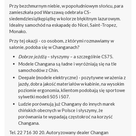
Przy bezchmurnym niebie, w popołudniowym słońcu, para
zamieszkała pod Warszawą odebrała CS-
siedemdziesiątkępiątkę w kolorze błękitnym lazurowym.
Idealny samochód na eskapadę do Nicei, Saint-Tropez,
Monako.
Przy tej okazji - co osobom, z którymi rozmawiamy w
salonie, podoba się w Changanach?
Dobrze jeżdżą
– słyszymy – a szczególnie CS75.
Modele Changana są ładne i wyróżniają się na tle
samochodów z Chin.
Deepale (modele elektryczne) - pozytywne wrażenia z
jazdy, dobra jakość materiałów w kabinie, na wysokim
poziomie ergonomia, klientom podobają się sportowe
sylwetki modeli S05 i S07.
Ludzie porównują już Changany do innych marek
chińskich obecnych w Polsce i słyszymy, że
porównania te wypadają częstokroć na korzyść
Changana.
Tel. 22 716 30 20. Autoryzowany dealer Changan