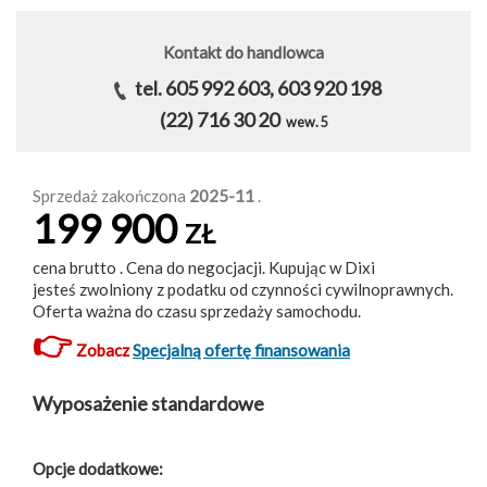
Kontakt do handlowca
tel. 605 992 603, 603 920 198
(22) 716 30 20
wew. 5
Sprzedaż zakończona
2025-11
.
199 900
ZŁ
cena brutto . Cena do negocjacji. Kupując w Dixi
jesteś zwolniony z podatku od czynności cywilnoprawnych.
Oferta ważna do czasu sprzedaży samochodu.
👉
Zobacz
Specjalną ofertę finansowania
Wyposażenie standardowe
Opcje dodatkowe: