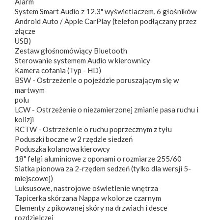
Alarm
System Smart Audio z 12,3" wyświetlaczem, 6 głośników
Android Auto / Apple CarPlay (telefon podłączany przez
złącze
USB)
Zestaw głośnomówiący Bluetooth
Sterowanie systemem Audio w kierownicy
Kamera cofania (Typ - HD)
BSW - Ostrzeżenie o pojeździe poruszającym się w
martwym
polu
LCW - Ostrzeżenie o niezamierzonej zmianie pasa ruchu i
kolizji
RCTW - Ostrzeżenie o ruchu poprzecznym z tyłu
Poduszki boczne w 2 rzędzie siedzeń
Poduszka kolanowa kierowcy
18" felgi aluminiowe z oponami o rozmiarze 255/60
Siatka pionowa za 2-rzędem sedzeń (tylko dla wersji 5-
miejscowej)
Luksusowe, nastrojowe oświetlenie wnętrza
Tapicerka skórzana Nappa w kolorze czarnym
Elementy z pikowanej skóry na drzwiach i desce
rozdzielczej