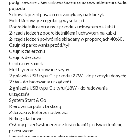
podgrzewane z kierunkowskazem oraz oświetleniem okolic
pojazdu
Schowek przed pasażerem zamykany na kluczyk
Fotel kierowcy z regulacją wysokości
Podłokietnik centralny z przodu z uchwytem na kubki
2-rząd siedzeń z podłokietnikiem i uchwytem na kubki
2-rząd siedzeń podwójnie składany w proporcjach 40:60,
Czujniki parkowania przód/tył
Czujnik zmierzchu
Czujnik deszczu
Centralny zamek
Elektrycznie sterowane szyby
2 gniazda USB typu C z przodu (27W - do przesyłu danych;
27W - do ładowania urządzeń)
2 gniazda USB typu C z tyłu (18W - do ładowania
urządzeń)
System Start & Go
Kierownica pokryta skórą
Zderzaki w kolorze nadwozia
Relingi dachowe
Osłony przeciwsłoneczne z lusterkami i podświetleniem,
przesuwane
Lusterko wewnętrzne elektrochromatyczne