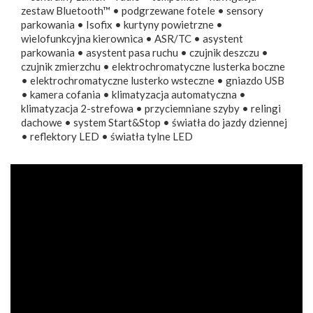
zestaw Bluetooth™ • podgrzewane fotele • sensory
parkowania • Isofix • kurtyny powietrzne •
wielofunkcyjna kierownica • ASR/TC • asystent
parkowania • asystent pasa ruchu • czujnik deszczu •
czujnik zmierzchu • elektrochromatyczne lusterka boczne
• elektrochromatyczne lusterko wsteczne • gniazdo USB
• kamera cofania • klimatyzacja automatyczna •
klimatyzacja 2-strefowa • przyciemniane szyby • relingi
dachowe • system Start&Stop • światła do jazdy dziennej
• reflektory LED • światła tylne LED