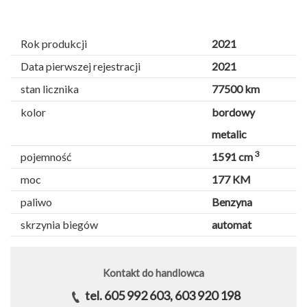
Rok produkcji
2021
Data pierwszej rejestracji
2021
stan licznika
77500 km
kolor
bordowy
metalic
3
pojemność
1591 cm
moc
177 KM
paliwo
Benzyna
skrzynia biegów
automat
Kontakt do handlowca
tel. 605 992 603, 603 920 198