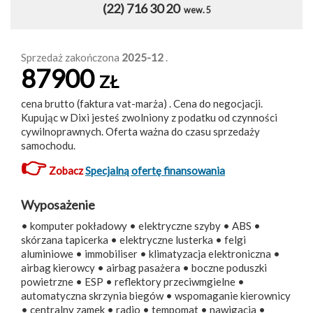
(22) 716 30 20
wew. 5
Sprzedaż zakończona
2025-12
.
87900
ZŁ
cena brutto (faktura vat-marża) . Cena do negocjacji.
Kupując w Dixi jesteś zwolniony z podatku od czynności
cywilnoprawnych. Oferta ważna do czasu sprzedaży
samochodu.
👉
Zobacz
Specjalną ofertę finansowania
Wyposażenie
• komputer pokładowy • elektryczne szyby • ABS •
skórzana tapicerka • elektryczne lusterka • felgi
aluminiowe • immobiliser • klimatyzacja elektroniczna •
airbag kierowcy • airbag pasażera • boczne poduszki
powietrzne • ESP • reflektory przeciwmgielne •
automatyczna skrzynia biegów • wspomaganie kierownicy
• centralny zamek • radio • tempomat • nawigacja •