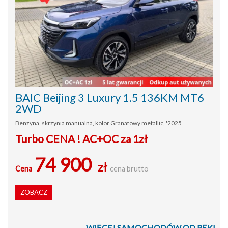
BAIC Beijing 3 Luxury 1.5 136KM MT6
2WD
Benzyna, skrzynia manualna, kolor Granatowy metallic, '2025
Turbo CENA ! AC+OC za 1zł
74 900
zł
Cena
cena brutto
ZOBACZ
WIĘCEJ SAMOCHODÓW OD RĘKI