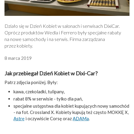
Działo się w Dzień Kobiet w salonach i serwisach Dixi­Car.
Oprócz produktów Wedla i Ferrero były specjalne rabaty
na nowe samochody i na serwis. Firma zarządzana
przez kobiety.
8 marca 2019
Jak przebiegał Dzień Kobiet w Dixi-Car?
Patrz zdjęcia poniżej. Były:
kawa, czekoladki, tulipany,
rabat 8% w serwisie - tylko dla pań,
specjalne ustępstwa dla kobiet kupujących nowy samochód
- na fot. Crossland X. Kobiety kupują też często MOKKĘ X,
Astrę
i oczywiście Corsę oraz
ADAMa
.