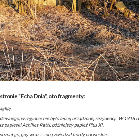
stronie "Echa Dnia", oto fragmenty:
gilię.
c dziwnego, w regionie nie było lepiej urządzonej rezydencji. W 1918 
z papieski Achilles Ratti, późniejszy papież Pius XI.
oznał go, gdy wraz z żoną zwiedzał fiordy norweskie.