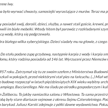
enne lwy.
a było wyrwać chwasty, samosiejki wyrastające z murów. Teraz ma p
osiadał swój, dorośli, dzieci, służba, a nawet stali goście, krewni, pr
awili im białe mebelki. Wtedy hitem był parowóz z rozkładanymi szy
cą wodę, którą się podgrzewało.
a białego wilka syberyjskiego. Dzieci siadały mu na głowie, z czego 
. Do stołu podano zupę grzybową, następnie karpia z wody i karpia s
 domu, który rodzina posiadała od 146 lat. Wyrzuceni przez Niemców
1957 roku. Zatrzymał się tu ze swoim szefem z Ministerstwa Budowni
kali w pokojach, przed niektórymi stał pies na łańcuchu. (...) Miał wted
ego budowę rozpoczął w latach pięćdziesiątych XIX wieku wybitny arc
Lampiego, Bacciarellego. Nie ma śladu po ośrodku gospodarczym i kul
Żoliborzu. To jakby namiastka salonu z Włostowa. Ta sama przestrz
Ozdobą były stare diariusze sejmowe z okresu Sejmu Czteroletniego. Po
barykad. Juliusz Karski zdejmuje z półki dawne wydawnictwa. Poka