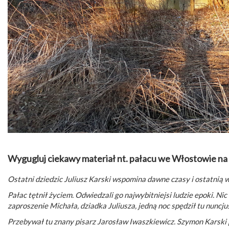
Wygugluj ciekawy materiał nt. pałacu we Włostowie na 
Ostatni dziedzic Juliusz Karski wspomina dawne czasy i ostatnią wi
Pałac tętnił życiem. Odwiedzali go najwybitniejsi ludzie epoki. Ni
zaproszenie Michała, dziadka Juliusza, jedną noc spędził tu nuncjus
Przebywał tu znany pisarz Jarosław Iwaszkiewicz. Szymon Karski p