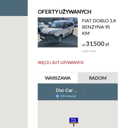
OFERTY UŻYWANYCH
FIAT DOBLO 1,4
BENZYNA 95
KM
31500
zł
od
cena netto
WIĘCEJ AUT UŻYWANYCH
WARSZAWA
RADOM