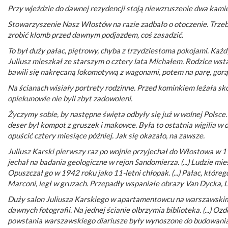
Przy wjeździe do dawnej rezydencji stoją niewzruszenie dwa kami
Stowarzyszenie Nasz Włostów na razie zadbało o otoczenie. Trzeb
zrobić klomb przed dawnym podjazdem, coś zasadzić.
To był duży pałac, piętrowy, chyba z trzydziestoma pokojami. Każdy p
Juliusz mieszkał ze starszym o cztery lata Michałem. Rodzice wst
bawili się nakręcaną lokomotywą z wagonami, potem na parę, gorą
Na ścianach wisiały portrety rodzinne. Przed kominkiem leżała skór
opiekunowie nie byli zbyt zadowoleni.
Życzymy sobie, by następne święta odbyły się już w wolnej Polsce
deser był kompot z gruszek i makowce. Była to ostatnia wigilia w
opuścić cztery miesiące później. Jak się okazało, na zawsze.
Juliusz Karski pierwszy raz po wojnie przyjechał do Włostowa w 
jechał na badania geologiczne w rejon Sandomierza. (...) Ludzie miesz
Opuszczał go w 1942 roku jako 11-letni chłopak. (...) Pałac, któr
Marconi, legł w gruzach. Przepadły wspaniałe obrazy Van Dycka, 
Duży salon Juliusza Karskiego w apartamentowcu na warszawskim 
dawnych fotografii. Na jednej ścianie olbrzymia biblioteka. (...) 
powstania warszawskiego diariusze były wynoszone do budowania 