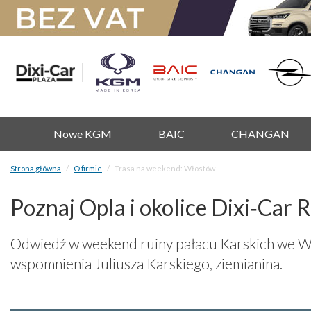
Nowe KGM
BAIC
CHANGAN
Strona główna
O firmie
Trasa na weekend: Włostów
Poznaj Opla i okolice Dixi‑Car
Odwiedź w weekend ruiny pałacu Karskich we Wł
wspomnienia Juliusza Karskiego, ziemianina.