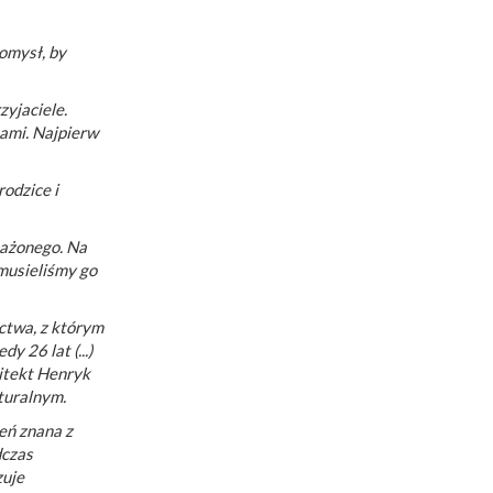
omysł, by
zyjaciele.
nami. Najpierw
rodzice i
mażonego. Na
 musieliśmy go
ctwa, z którym
y 26 lat (...)
hitekt Henryk
turalnym.
eń znana z
dczas
zuje