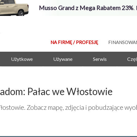
Musso Grand z Mega Rabatem 23%
.
NA FIRMĘ / PROFESJĘ
FINANSOWA
Użytkowe
Używane
Serwis
Częś
 Radom: Pałac we Włostowie
ostowie. Zobacz mapę, zdjęcia i pobudzające wyo