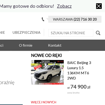
 Mamy gotowe do odbioru!
Zobacz
WARSZAWA
(22) 716 30 20
NIE
UBEZPIECZENIA
ci
O firmie
Kontakt
NOWE OD RĘKI
BAIC Beijing 3
Luxury 1.5
136KM MT6
2WD
braźnię
74 900
zł
od
cena brutto
WIĘCEJ NOWYCH