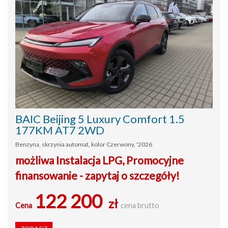
BAIC Beijing 5 Luxury Comfort 1.5
177KM AT7 2WD
Benzyna, skrzynia automat, kolor Czerwony, '2026
możliwa Instalacja LPG, Promocyjne
finansowanie - zapytaj o szczegóły!
122 200
zł
Cena
cena brutto