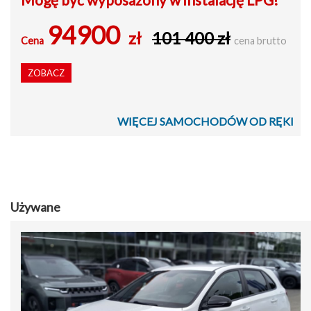
94900
zł
101 400 zł
Cena
cena brutto
ZOBACZ
WIĘCEJ SAMOCHODÓW OD RĘKI
Używane