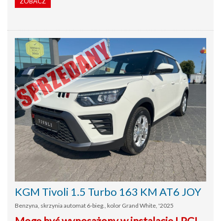
ZOBACZ
KGM Tivoli 1.5 Turbo 163 KM AT6 JOY
Benzyna, skrzynia automat 6-bieg., kolor Grand White, '2025
Mogę być wyposażony w instalację LPG!