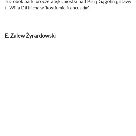
Tuż obok park: urocze alejki, mostki nad Pisią Gągoliną, stawy
i... Willa Dittricha w "kostiumie francuskim".
E. Zalew Żyrardowski