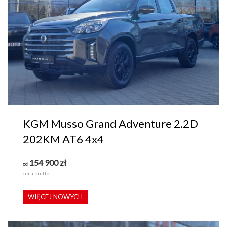
KGM Musso Grand Adventure 2.2D
202KM AT6 4x4
154 900
zł
od
cena brutto
WIĘCEJ NOWYCH