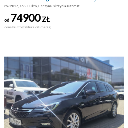
rok 2017, 168000 km, Benzyna, skrzynia automat
74900
ZŁ
od
cena brutto (faktura vat-marża)