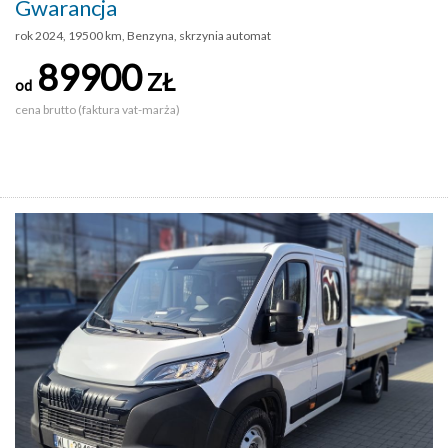
Gwarancja
rok 2024, 19500 km, Benzyna, skrzynia automat
89900
ZŁ
od
cena brutto (faktura vat-marża)