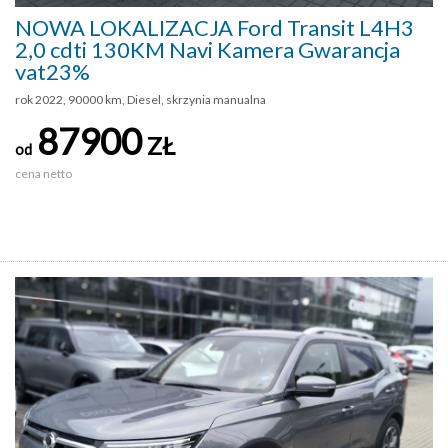
NOWA LOKALIZACJA Ford Transit L4H3
2,0 cdti 130KM Navi Kamera Gwarancja
vat23%
rok 2022, 90000 km, Diesel, skrzynia manualna
87900
ZŁ
od
cena netto