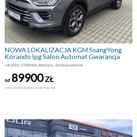
NOWA LOKALIZACJA KGM SsangYong
Korando lpg Salon Automat Gwarancja
rok 2023, 37000 km, Benzyna, skrzynia automat
89900
ZŁ
od
cena brutto (faktura vat-marża)