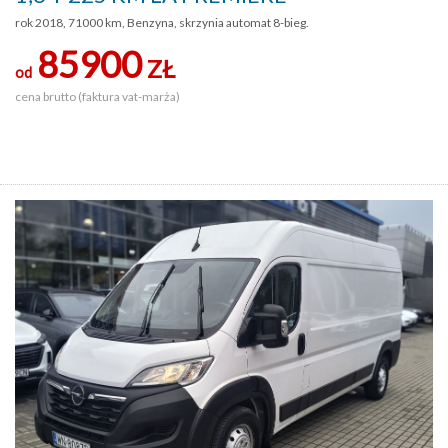
rok 2018, 71000 km, Benzyna, skrzynia automat 8-bieg.
85900
ZŁ
od
cena brutto (faktura vat-marża)