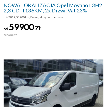
NOWA LOKALIZACJA Opel Movano L3H2
2,3 CDTI 136KM, 2x Drzwi, Vat 23%
rok 2019, 53400 km, Diesel, skrzynia manualna
59900
ZŁ
od
cena netto