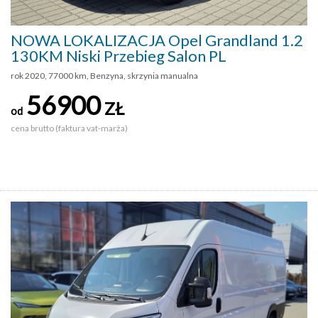
NOWA LOKALIZACJA Opel Grandland 1.2
130KM Niski Przebieg Salon PL
rok 2020, 77000 km, Benzyna, skrzynia manualna
56900
ZŁ
od
cena brutto (faktura vat-marża)