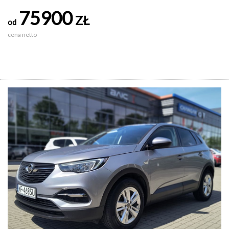
75900
ZŁ
od
cena netto