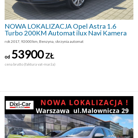
NOWA LOKALIZACJA Opel Astra 1.6
Turbo 200KM Automat ilux Navi Kamera
rok 2017, 92000 km, Benzyna, skrzynia automat
53900
ZŁ
od
cena brutto (faktura vat-marża)