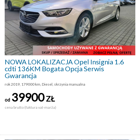
NOWA LOKALIZACJA Opel Insignia 1.6
cdti 136KM Bogata Opcja Serwis
Gwarancja
rok 2019, 179000 km, Diesel, skrzynia manualna
39900
ZŁ
od
cena brutto (faktura vat-marża)