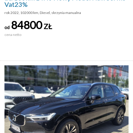
Vat23%
rok 2022, 102000 km, Diesel, skrzynia manualna
84800
ZŁ
od
cena netto