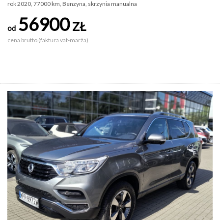
rok 2020, 77000 km, Benzyna, skrzynia manualna
56900
ZŁ
od
cena brutto (faktura vat-marża)