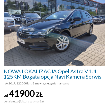
NOWA LOKALIZACJA Opel Astra V 1.4
125KM Bogata opcja Navi Kamera Serwis
rok 2017, 122000 km, Benzyna, skrzynia manualna
41900
ZŁ
od
cena brutto (faktura vat-marża)