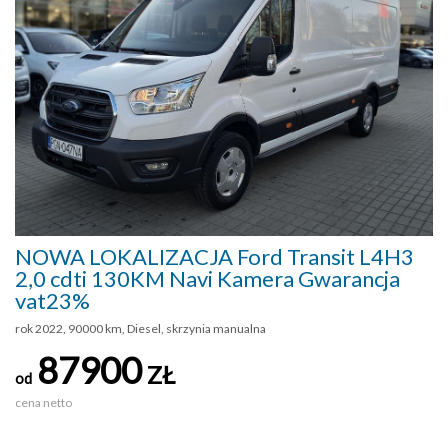
NOWA LOKALIZACJA Ford Transit L4H3
2,0 cdti 130KM Navi Kamera Gwarancja
vat23%
rok 2022, 90000 km, Diesel, skrzynia manualna
87900
ZŁ
od
cena netto