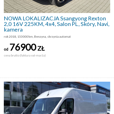
NOWA LOKALIZACJA Ssangyong Rexton
2,0 16V 225KM, 4x4, Salon PL, Skóry, Navi,
kamera
rok 2018, 153000 km, Benzyna, skrzynia automat
76900
ZŁ
od
cena brutto (faktura vat-marża)