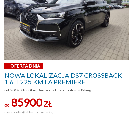
OFERTA DNIA
NOWA LOKALIZACJA DS7 CROSSBACK
1,6 T 225 KM LA PREMIERE
rok 2018, 71000 km, Benzyna, skrzynia automat 8-bieg.
85900
ZŁ
od
cena brutto (faktura vat-marża)