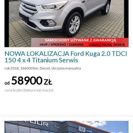
NOWA LOKALIZACJA Ford Kuga 2.0 TDCI
150 4 x 4 Titanium Serwis
rok 2018, 166000 km, Diesel, skrzynia manualna
58900
ZŁ
od
cena brutto (faktura vat-marża)