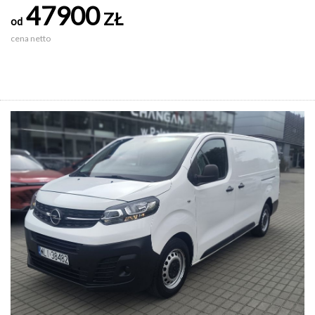
47900
ZŁ
od
cena netto