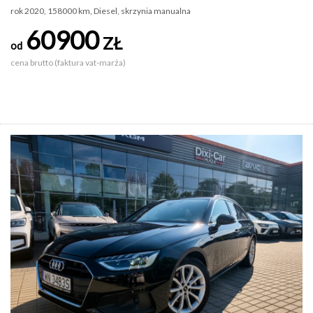
rok 2020, 158000 km, Diesel, skrzynia manualna
60900
ZŁ
od
cena brutto (faktura vat-marża)