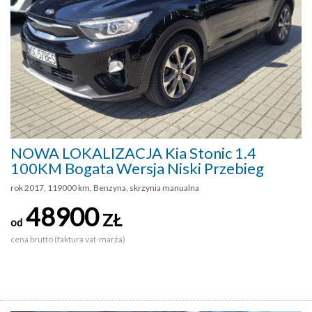
NOWA LOKALIZACJA Kia Stonic 1.4
100KM Bogata Wersja Niski Przebieg
rok 2017, 119000 km, Benzyna, skrzynia manualna
48900
ZŁ
od
cena brutto (faktura vat-marża)