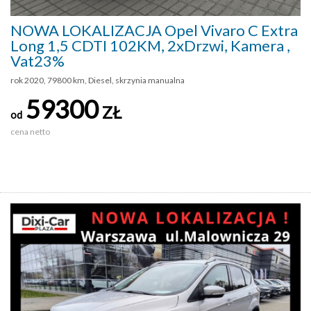
NOWA LOKALIZACJA Opel Vivaro C Extra
Long 1,5 CDTI 102KM, 2xDrzwi, Kamera ,
Vat23%
rok 2020, 79800 km, Diesel, skrzynia manualna
59300
ZŁ
od
cena netto