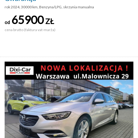
rok 2024, 30000 km, Benzyna/LPG, skrzynia manualna
65900
ZŁ
od
cena brutto (faktura vat-marża)