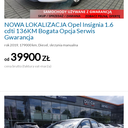
NOWA LOKALIZACJA Opel Insignia 1.6
cdti 136KM Bogata Opcja Serwis
Gwarancja
rok 2019, 179000 km, Diesel, skrzynia manualna
39900
ZŁ
od
cena brutto (faktura vat-marża)