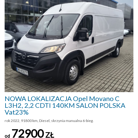
NOWA LOKALIZACJA Opel Movano C
L3H2, 2,2 CDTI 140KM SALON POLSKA
Vat23%
rok 2022, 91800 km, Diesel, skrzynia manualna 6-bieg.
72900
ZŁ
od