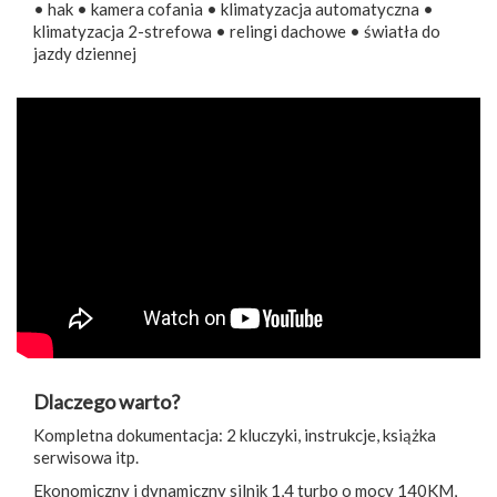
• hak • kamera cofania • klimatyzacja automatyczna •
klimatyzacja 2-strefowa • relingi dachowe • światła do
jazdy dziennej
Dlaczego warto?
Kompletna dokumentacja: 2 kluczyki, instrukcje, książka
serwisowa itp.
Ekonomiczny i dynamiczny silnik 1,4 turbo o mocy 140KM,