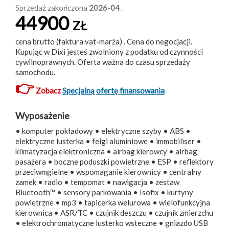
Sprzedaż zakończona
2026-04
.
44900
ZŁ
cena brutto (faktura vat-marża) . Cena do negocjacji.
Kupując w Dixi jesteś zwolniony z podatku od czynności
cywilnoprawnych. Oferta ważna do czasu sprzedaży
samochodu.
👉
Zobacz
Specjalną ofertę finansowania
Wyposażenie
• komputer pokładowy • elektryczne szyby • ABS •
elektryczne lusterka • felgi aluminiowe • immobiliser •
klimatyzacja elektroniczna • airbag kierowcy • airbag
pasażera • boczne poduszki powietrzne • ESP • reflektory
przeciwmgielne • wspomaganie kierownicy • centralny
zamek • radio • tempomat • nawigacja • zestaw
Bluetooth™ • sensory parkowania • Isofix • kurtyny
powietrzne • mp3 • tapicerka welurowa • wielofunkcyjna
kierownica • ASR/TC • czujnik deszczu • czujnik zmierzchu
• elektrochromatyczne lusterko wsteczne • gniazdo USB