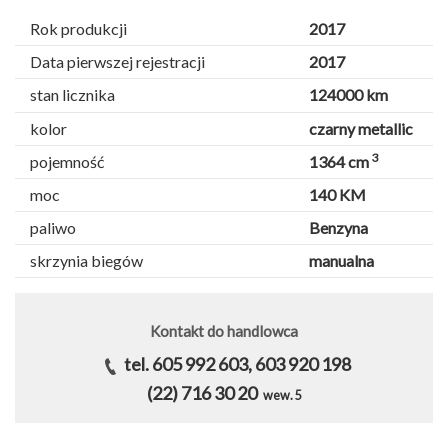
Rok produkcji
2017
Data pierwszej rejestracji
2017
stan licznika
124000 km
kolor
czarny metallic
3
pojemność
1364 cm
moc
140 KM
paliwo
Benzyna
skrzynia biegów
manualna
Kontakt do handlowca
tel. 605 992 603, 603 920 198
(22) 716 30 20
wew. 5