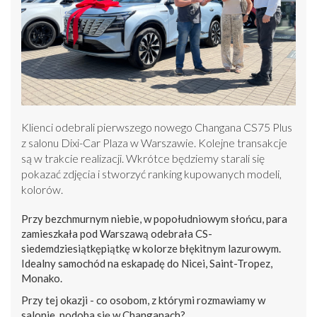
Klienci odebrali pierwszego nowego Changana CS75 Plus
z salonu Dixi-Car Plaza w Warszawie. Kolejne transakcje
są w trakcie realizacji. Wkrótce będziemy starali się
pokazać zdjęcia i stworzyć ranking kupowanych modeli,
kolorów.
Przy bezchmurnym niebie, w popołudniowym słońcu, para
zamieszkała pod Warszawą odebrała CS-
siedemdziesiątkępiątkę w kolorze błękitnym lazurowym.
Idealny samochód na eskapadę do Nicei, Saint-Tropez,
Monako.
Przy tej okazji - co osobom, z którymi rozmawiamy w
salonie, podoba się w Changanach?