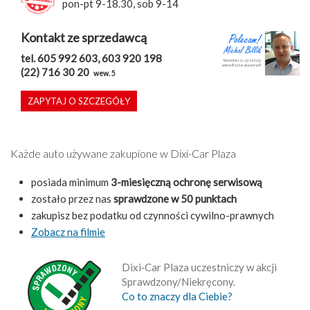
pon-pt 9-18.30, sob 9-14
Kontakt ze sprzedawcą
tel. 605 992 603, 603 920 198
(22) 716 30 20
wew. 5
ZAPYTAJ O SZCZEGÓŁY
Każde auto używane zakupione w Dixi-Car Plaza
posiada minimum
3-miesięczną ochronę serwisową
zostało przez nas
sprawdzone w 50 punktach
zakupisz bez podatku od czynności cywilno-prawnych
Zobacz na filmie
Dixi‑Car Plaza uczestniczy w akcji
Sprawdzony/Niekręcony.
Co to znaczy dla Ciebie?