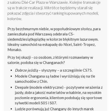
z salonu Dixi-Car Plaza w Warszawie. Kolejne transakcje
są w trakcie realizacji. Wkrótce będziemy starali się
pokazać zdjęcia i stworzyć ranking kupowanych modeli,
kolorów.
Przy bezchmurnym niebie, w popołudniowym słońcu, para
zamieszkała pod Warszawą odebrała CS-
siedemdziesiątkępiątkę w kolorze błękitnym lazurowym.
Idealny samochód na eskapadę do Nicei, Saint-Tropez,
Monako.
Przy tej okazji - co osobom, z którymi rozmawiamy w
salonie, podoba się w Changanach?
Dobrze jeżdżą
– słyszymy – a szczególnie CS75.
Modele Changana są ładne i wyróżniają się na tle
samochodów z Chin.
Deepale (modele elektryczne) - pozytywne wrażenia z
jazdy, dobra jakość materiałów w kabinie, na wysokim
poziomie ergonomia, klientom podobają się sportowe
sylwetki modeli S05 i S07.
Ludzie porównują już Changany do innych marek