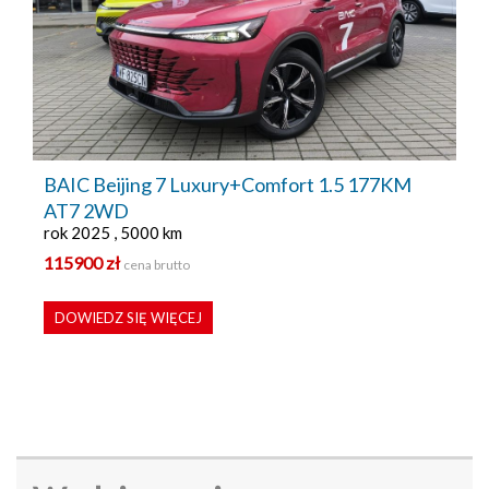
BAIC Beijing 7 Luxury+Comfort 1.5 177KM
AT7 2WD
rok 2025 , 5000 km
115900 zł
cena brutto
DOWIEDZ SIĘ WIĘCEJ