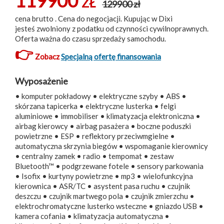
119900
ZŁ
129900 zł
cena brutto . Cena do negocjacji. Kupując w Dixi
jesteś zwolniony z podatku od czynności cywilnoprawnych.
Oferta ważna do czasu sprzedaży samochodu.
👉
Zobacz
Specjalną ofertę finansowania
Wyposażenie
• komputer pokładowy • elektryczne szyby • ABS •
skórzana tapicerka • elektryczne lusterka • felgi
aluminiowe • immobiliser • klimatyzacja elektroniczna •
airbag kierowcy • airbag pasażera • boczne poduszki
powietrzne • ESP • reflektory przeciwmgielne •
automatyczna skrzynia biegów • wspomaganie kierownicy
• centralny zamek • radio • tempomat • zestaw
Bluetooth™ • podgrzewane fotele • sensory parkowania
• Isofix • kurtyny powietrzne • mp3 • wielofunkcyjna
kierownica • ASR/TC • asystent pasa ruchu • czujnik
deszczu • czujnik martwego pola • czujnik zmierzchu •
elektrochromatyczne lusterko wsteczne • gniazdo USB •
kamera cofania • klimatyzacja automatyczna •