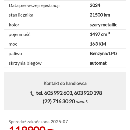
Data pierwszej rejestracji
2024
stan licznika
21500 km
kolor
szary metallic
3
pojemność
1497 cm
moc
163 KM
paliwo
Benzyna/LPG
skrzynia biegów
automat
Kontakt do handlowca
tel. 605 992 603, 603 920 198
(22) 716 30 20
wew. 5
Sprzedaż zakończona
2025-07
.