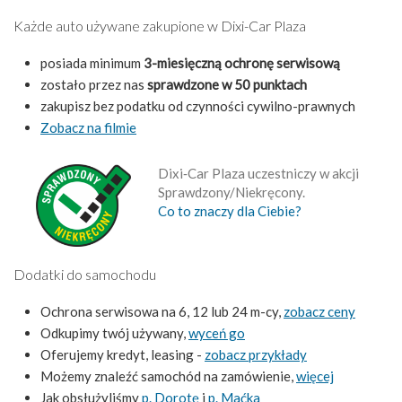
Każde auto używane zakupione w Dixi-Car Plaza
posiada minimum
3-miesięczną ochronę serwisową
zostało przez nas
sprawdzone w 50 punktach
zakupisz bez podatku od czynności cywilno-prawnych
Zobacz na filmie
Dixi‑Car Plaza uczestniczy w akcji
Sprawdzony/Niekręcony.
Co to znaczy dla Ciebie?
Dodatki do samochodu
Ochrona serwisowa na 6, 12 lub 24 m-cy,
zobacz ceny
Odkupimy twój używany,
wyceń go
Oferujemy kredyt, leasing -
zobacz przykłady
Możemy znaleźć samochód na zamówienie,
więcej
Jak obsłużyliśmy
p. Dorotę
i
p. Maćka