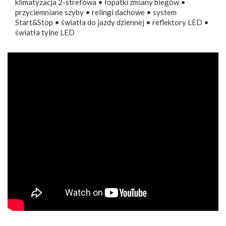
klimatyzacja 2-strefowa • łopatki zmiany biegów •
przyciemniane szyby • relingi dachowe • system
Start&Stop • światła do jazdy dziennej • reflektory LED •
światła tylne LED