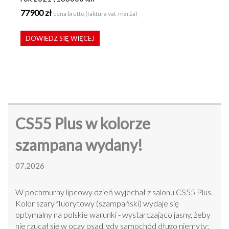
77900 zł
cena brutto (faktura vat-marża)
DOWIEDZ SIĘ WIĘCEJ
CS55 Plus w kolorze
szampana wydany!
07.2026
W pochmurny lipcowy dzień wyjechał z salonu CS55 Plus.
Kolor szary fluorytowy (szampański) wydaje się
optymalny na polskie warunki - wystarczająco jasny, żeby
nie rzucał się w oczy osad, gdy samochód długo niemyty;