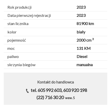
Rok produkcji
2023
Data pierwszej rejestracji
2023
stan licznika
81900 km
kolor
biały
3
pojemność
2000 cm
moc
131 KM
paliwo
Diesel
skrzynia biegów
manualna
Kontakt do handlowca
tel. 605 992 603, 603 920 198
(22) 716 30 20
wew. 5