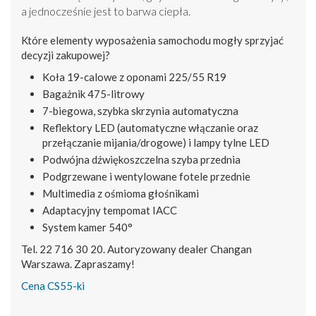
a jednocześnie jest to barwa ciepła.
Które elementy wyposażenia samochodu mogły sprzyjać
decyzji zakupowej?
Koła 19-calowe z oponami 225/55 R19
Bagażnik 475-litrowy
7-biegowa, szybka skrzynia automatyczna
Reflektory LED (automatyczne włączanie oraz
przełączanie mijania/drogowe) i lampy tylne LED
Podwójna dźwiękoszczelna szyba przednia
Podgrzewane i wentylowane fotele przednie
Multimedia z ośmioma głośnikami
Adaptacyjny tempomat IACC
System kamer 540°
Tel. 22 716 30 20. Autoryzowany dealer Changan
Warszawa. Zapraszamy!
Cena CS55-ki