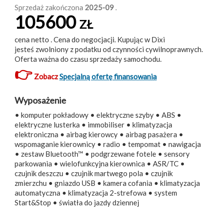
Sprzedaż zakończona
2025-09
.
105600
ZŁ
cena netto . Cena do negocjacji. Kupując w Dixi
jesteś zwolniony z podatku od czynności cywilnoprawnych.
Oferta ważna do czasu sprzedaży samochodu.
👉
Zobacz
Specjalną ofertę finansowania
Wyposażenie
• komputer pokładowy • elektryczne szyby • ABS •
elektryczne lusterka • immobiliser • klimatyzacja
elektroniczna • airbag kierowcy • airbag pasażera •
wspomaganie kierownicy • radio • tempomat • nawigacja
• zestaw Bluetooth™ • podgrzewane fotele • sensory
parkowania • wielofunkcyjna kierownica • ASR/TC •
czujnik deszczu • czujnik martwego pola • czujnik
zmierzchu • gniazdo USB • kamera cofania • klimatyzacja
automatyczna • klimatyzacja 2-strefowa • system
Start&Stop • światła do jazdy dziennej