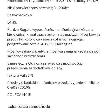
Ekonomiczny i dynamiczny silnik 2,0 TDCI o mocy 131KM,
Niski potwierdzony przebieg 81.900km
Bezwypadkowy
L4H3,
Bardzo Bogate wyposażenie: multifunkcyjna skórzana
kierownica, klimatyzacja automatyczna, czujniki parkownia
przód i tył, kolorowa kamera cofania, nawigacja,
podgrzewane fotele, ABS, ESP, Airbag itp.
Możliwy zakup w kredycie, możliwa zamiana - zostaw swój
samochód w rozliczeniu.
3 miesięczna Ochrona serwisowa z możliwością
przedłużenia za dodatkową opłatą.
faktura Vat23 %
Prosimy o kontakt telefoniczny przed przyjazdem - Michał
0-603920198
POLECAMY !!!
Lokalizacja samochodu