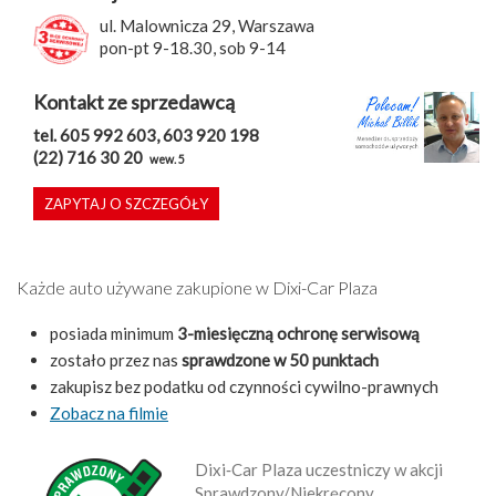
ul. Malownicza 29, Warszawa
pon-pt 9-18.30, sob 9-14
Kontakt ze sprzedawcą
tel. 605 992 603, 603 920 198
(22) 716 30 20
wew. 5
ZAPYTAJ O SZCZEGÓŁY
Każde auto używane zakupione w Dixi-Car Plaza
posiada minimum
3-miesięczną ochronę serwisową
zostało przez nas
sprawdzone w 50 punktach
zakupisz bez podatku od czynności cywilno-prawnych
Zobacz na filmie
Dixi‑Car Plaza uczestniczy w akcji
Sprawdzony/Niekręcony.