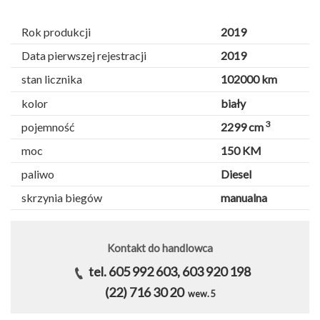
Rok produkcji
2019
Data pierwszej rejestracji
2019
stan licznika
102000 km
kolor
biały
3
pojemność
2299 cm
moc
150 KM
paliwo
Diesel
skrzynia biegów
manualna
Kontakt do handlowca
tel. 605 992 603, 603 920 198
(22) 716 30 20
wew. 5