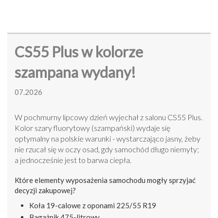
CS55 Plus w kolorze
szampana wydany!
07.2026
W pochmurny lipcowy dzień wyjechał z salonu CS55 Plus.
Kolor szary fluorytowy (szampański) wydaje się
optymalny na polskie warunki - wystarczająco jasny, żeby
nie rzucał się w oczy osad, gdy samochód długo niemyty;
a jednocześnie jest to barwa ciepła.
Które elementy wyposażenia samochodu mogły sprzyjać
decyzji zakupowej?
Koła 19-calowe z oponami 225/55 R19
Bagażnik 475-litrowy