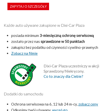
ZAPYTAJ O SZCZEGÓŁY
Każde auto używane zakupione w Dixi-Car Plaza
posiada minimum
3-miesięczną ochronę serwisową
zostało przez nas
sprawdzone w 50 punktach
zakupisz bez podatku od czynności cywilno-prawnych
Zobacz na filmie
Dixi‑Car Plaza uczestniczy w akcji
Sprawdzony/Niekręcony.
Co to znaczy dla Ciebie?
Dodatki do samochodu
Ochrona serwisowa na 6, 12 lub 24 m-cy,
zobacz ceny
Odkupimy twój używany,
wyceń go