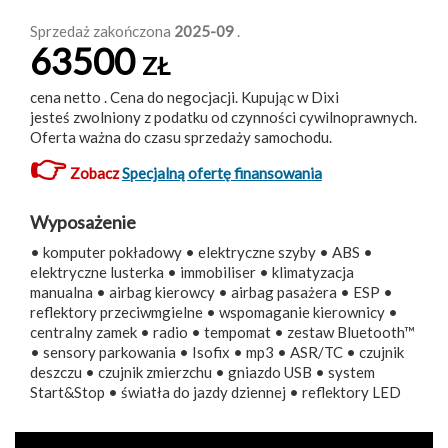
Sprzedaż zakończona
2025-09
.
63500
ZŁ
cena netto . Cena do negocjacji. Kupując w Dixi
jesteś zwolniony z podatku od czynności cywilnoprawnych.
Oferta ważna do czasu sprzedaży samochodu.
👉
Zobacz
Specjalną ofertę finansowania
Wyposażenie
• komputer pokładowy • elektryczne szyby • ABS •
elektryczne lusterka • immobiliser • klimatyzacja
manualna • airbag kierowcy • airbag pasażera • ESP •
reflektory przeciwmgielne • wspomaganie kierownicy •
centralny zamek • radio • tempomat • zestaw Bluetooth™
• sensory parkowania • Isofix • mp3 • ASR/TC • czujnik
deszczu • czujnik zmierzchu • gniazdo USB • system
Start&Stop • światła do jazdy dziennej • reflektory LED