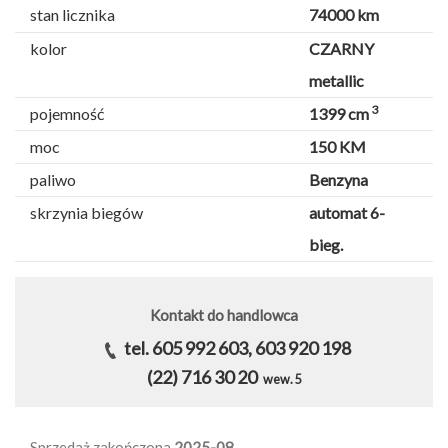
stan licznika
74000 km
kolor
CZARNY
metallic
3
pojemność
1399 cm
moc
150 KM
paliwo
Benzyna
skrzynia biegów
automat 6-
bieg.
Kontakt do handlowca
tel. 605 992 603, 603 920 198
(22) 716 30 20
wew. 5
Sprzedaż zakończona
2025-08
.