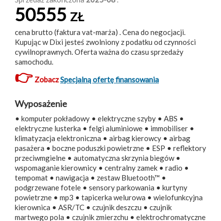
50555
ZŁ
cena brutto (faktura vat-marża) . Cena do negocjacji.
Kupując w Dixi jesteś zwolniony z podatku od czynności
cywilnoprawnych. Oferta ważna do czasu sprzedaży
samochodu.
👉
Zobacz
Specjalną ofertę finansowania
Wyposażenie
• komputer pokładowy • elektryczne szyby • ABS •
elektryczne lusterka • felgi aluminiowe • immobiliser •
klimatyzacja elektroniczna • airbag kierowcy • airbag
pasażera • boczne poduszki powietrzne • ESP • reflektory
przeciwmgielne • automatyczna skrzynia biegów •
wspomaganie kierownicy • centralny zamek • radio •
tempomat • nawigacja • zestaw Bluetooth™ •
podgrzewane fotele • sensory parkowania • kurtyny
powietrzne • mp3 • tapicerka welurowa • wielofunkcyjna
kierownica • ASR/TC • czujnik deszczu • czujnik
martwego pola • czujnik zmierzchu • elektrochromatyczne