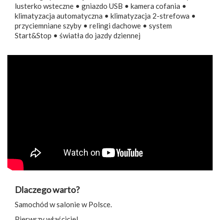
lusterko wsteczne • gniazdo USB • kamera cofania •
klimatyzacja automatyczna • klimatyzacja 2-strefowa •
przyciemniane szyby • relingi dachowe • system
Start&Stop • światła do jazdy dziennej
Dlaczego warto?
Samochód w salonie w Polsce.
Pierwszy właściciel