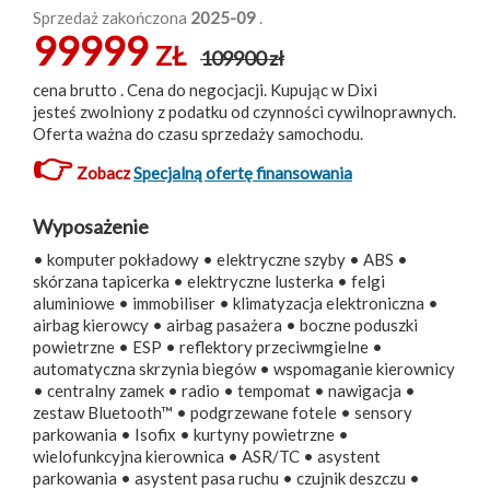
Sprzedaż zakończona
2025-09
.
99999
ZŁ
109900 zł
cena brutto . Cena do negocjacji. Kupując w Dixi
jesteś zwolniony z podatku od czynności cywilnoprawnych.
Oferta ważna do czasu sprzedaży samochodu.
👉
Zobacz
Specjalną ofertę finansowania
Wyposażenie
• komputer pokładowy • elektryczne szyby • ABS •
skórzana tapicerka • elektryczne lusterka • felgi
aluminiowe • immobiliser • klimatyzacja elektroniczna •
airbag kierowcy • airbag pasażera • boczne poduszki
powietrzne • ESP • reflektory przeciwmgielne •
automatyczna skrzynia biegów • wspomaganie kierownicy
• centralny zamek • radio • tempomat • nawigacja •
zestaw Bluetooth™ • podgrzewane fotele • sensory
parkowania • Isofix • kurtyny powietrzne •
wielofunkcyjna kierownica • ASR/TC • asystent
parkowania • asystent pasa ruchu • czujnik deszczu •