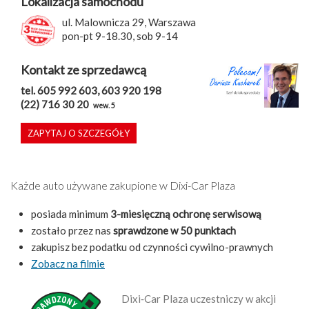
Lokalizacja samochodu
ul. Malownicza 29, Warszawa
pon-pt 9-18.30, sob 9-14
Kontakt ze sprzedawcą
tel. 605 992 603, 603 920 198
(22) 716 30 20
wew. 5
ZAPYTAJ O SZCZEGÓŁY
Każde auto używane zakupione w Dixi-Car Plaza
posiada minimum
3-miesięczną ochronę serwisową
zostało przez nas
sprawdzone w 50 punktach
zakupisz bez podatku od czynności cywilno-prawnych
Zobacz na filmie
Dixi‑Car Plaza uczestniczy w akcji