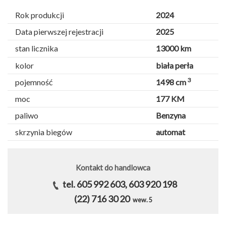
Rok produkcji
2024
Data pierwszej rejestracji
2025
stan licznika
13000 km
kolor
biała perła
3
pojemność
1498 cm
moc
177 KM
paliwo
Benzyna
skrzynia biegów
automat
Kontakt do handlowca
tel. 605 992 603, 603 920 198
(22) 716 30 20
wew. 5