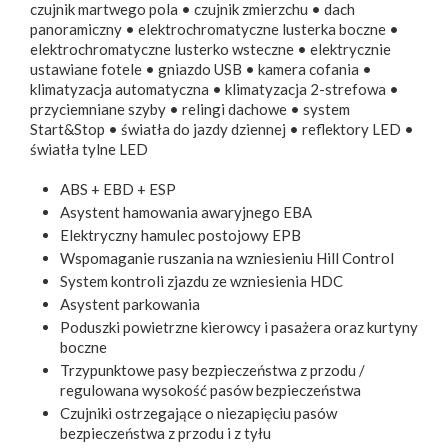
czujnik martwego pola • czujnik zmierzchu • dach
panoramiczny • elektrochromatyczne lusterka boczne •
elektrochromatyczne lusterko wsteczne • elektrycznie
ustawiane fotele • gniazdo USB • kamera cofania •
klimatyzacja automatyczna • klimatyzacja 2-strefowa •
przyciemniane szyby • relingi dachowe • system
Start&Stop • światła do jazdy dziennej • reflektory LED •
światła tylne LED
ABS + EBD + ESP
Asystent hamowania awaryjnego EBA
Elektryczny hamulec postojowy EPB
Wspomaganie ruszania na wzniesieniu Hill Control
System kontroli zjazdu ze wzniesienia HDC
Asystent parkowania
Poduszki powietrzne kierowcy i pasażera oraz kurtyny
boczne
Trzypunktowe pasy bezpieczeństwa z przodu /
regulowana wysokość pasów bezpieczeństwa
Czujniki ostrzegające o niezapięciu pasów
bezpieczeństwa z przodu i z tyłu