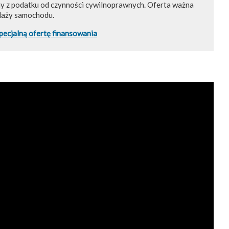
ny z podatku od czynności cywilnoprawnych. Oferta ważna
daży samochodu.
pecjalną ofertę finansowania