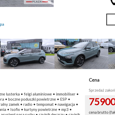
pa
Cena
Sprzedaż zako
e lusterka • felgi aluminiowe • immobiliser •
7590
żera • boczne poduszki powietrzne • ESP •
ralny zamek • radio • tempomat • nawigacja •
ia • Isofix • kurtyny powietrzne • mp3 •
cena brutto (fa
systent pasa ruchu • czujnik deszczu • czujnik