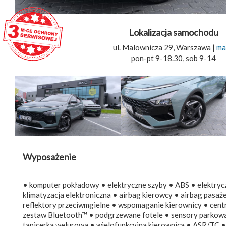
Lokalizacja samochodu
ul. Malownicza 29, Warszawa |
ma
pon-pt 9-18.30, sob 9-14
Wyposażenie
• komputer pokładowy • elektryczne szyby • ABS • elektryczn
klimatyzacja elektroniczna • airbag kierowcy • airbag pasa
reflektory przeciwmgielne • wspomaganie kierownicy • cent
zestaw Bluetooth™ • podgrzewane fotele • sensory parkowan
tapicerka welurowa • wielofunkcyjna kierownica • ASR/TC • a