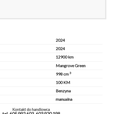
2024
2024
12900 km
Mangrove Green
3
998 cm
100 KM
Benzyna
manualna
Kontakt do handlowca
tel. 605 992 603, 603 920 198