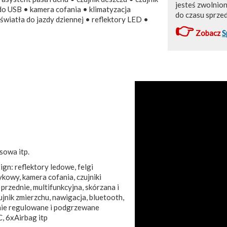
jesteś zwolnio
do USB • kamera cofania • klimatyzacja
do czasu sprze
wiatła do jazdy dziennej • reflektory LED •
👉
Zobacz
S
sowa itp.
gn: reflektory ledowe, felgi
kowy, kamera cofania, czujniki
rzednie, multifunkcyjna, skórzana i
jnik zmierzchu, nawigacja, bluetooth,
znie regulowane i podgrzewane
, 6xAirbag itp