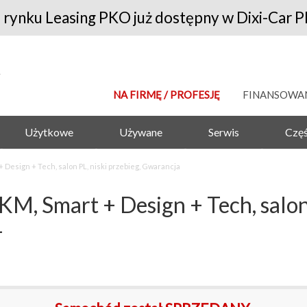
 rynku Leasing PKO już dostępny w Dixi-Car P
NA FIRMĘ / PROFESJĘ
FINANSOWA
Użytkowe
Używane
Serwis
Częś
 Design + Tech, salon PL, niski przebieg, Gwarancja
, Smart + Design + Tech, salon 
4