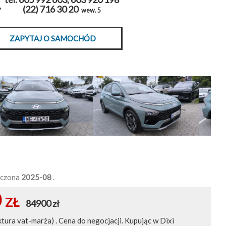
(22) 716 30 20
wew. 5
ZAPYTAJ O SAMOCHÓD
ńczona
2025-08
.
0
ZŁ
84900 zł
ktura vat-marża) . Cena do negocjacji. Kupując w Dixi