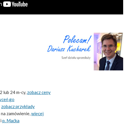
2 lub 24 m-cy,
zobacz ceny
yceń go
-
zobacz przykłady
 na zamówienie,
więcej
i
p. Maćka