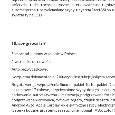
zmierzchu • elektrochromatyczne lusterko wsteczne • gniaz
automatyczna • przyciemniane szyby • system Start&Stop • ś
światła tylne LED
Dlaczego warto?
Samochód kupiony w salonie w Polsce,
1 właściciel od nowości,
Auto bezwypadkowe,
Kompletna dokumentacja: 2 kluczyki, instrukcje, książka serwi
Bogata wersja wyposażenia Smart + pakiet Tech + pakiet Desi
aluminiowe 17 calowe, przyciemnione szyby, dostęp bezkluczy
parkowania, automatyczna klimatyzacja, podgrzewane fotele p
podgrzewana kierownica, cyfrowe zegary, czujnik deszczu, czu
Android Auto, Apple Carplay, 4x elektryczne szyby, elektryc
lusterka boczne, asystent pasa ruchu, tempomat, ABS, ESP, TC