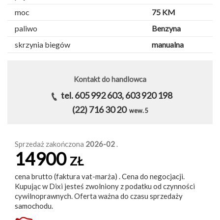
moc
75 KM
paliwo
Benzyna
skrzynia biegów
manualna
Kontakt do handlowca
tel. 605 992 603, 603 920 198
(22) 716 30 20
wew. 5
Sprzedaż zakończona
2026-02
.
14900
ZŁ
cena brutto (faktura vat-marża) . Cena do negocjacji.
Kupując w Dixi jesteś zwolniony z podatku od czynności
cywilnoprawnych. Oferta ważna do czasu sprzedaży
samochodu.