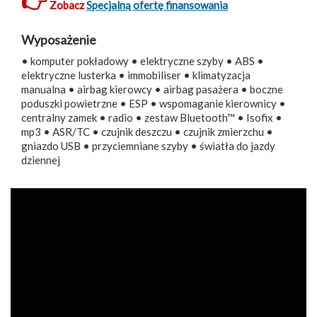
👉
Zobacz
Specjalną ofertę finansowania
Wyposażenie
• komputer pokładowy • elektryczne szyby • ABS •
elektryczne lusterka • immobiliser • klimatyzacja
manualna • airbag kierowcy • airbag pasażera • boczne
poduszki powietrzne • ESP • wspomaganie kierownicy •
centralny zamek • radio • zestaw Bluetooth™ • Isofix •
mp3 • ASR/TC • czujnik deszczu • czujnik zmierzchu •
gniazdo USB • przyciemniane szyby • światła do jazdy
dziennej