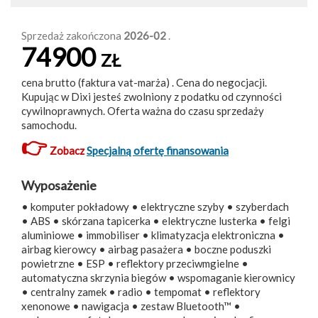
Sprzedaż zakończona
2026-02
.
74900
ZŁ
cena brutto (faktura vat-marża) . Cena do negocjacji.
Kupując w Dixi jesteś zwolniony z podatku od czynności
cywilnoprawnych. Oferta ważna do czasu sprzedaży
samochodu.
👉
Zobacz
Specjalną ofertę finansowania
Wyposażenie
• komputer pokładowy • elektryczne szyby • szyberdach
• ABS • skórzana tapicerka • elektryczne lusterka • felgi
aluminiowe • immobiliser • klimatyzacja elektroniczna •
airbag kierowcy • airbag pasażera • boczne poduszki
powietrzne • ESP • reflektory przeciwmgielne •
automatyczna skrzynia biegów • wspomaganie kierownicy
• centralny zamek • radio • tempomat • reflektory
xenonowe • nawigacja • zestaw Bluetooth™ •