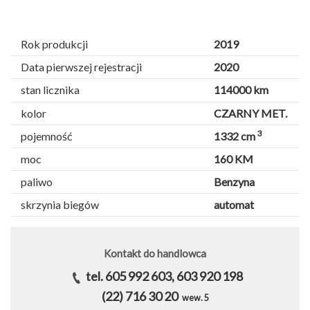
Rok produkcji
2019
Data pierwszej rejestracji
2020
stan licznika
114000 km
kolor
CZARNY MET.
3
pojemność
1332 cm
moc
160 KM
paliwo
Benzyna
skrzynia biegów
automat
Kontakt do handlowca
tel. 605 992 603, 603 920 198
(22) 716 30 20
wew. 5