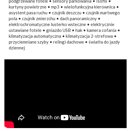
podgrzewane fotele • sensory parkowania • Isofix •
kurtyny powietrzne • mp3 • wielofunkcyjna kierownica •
asystent pasa ruchu • czujnik deszczu • czujnik martwego
pola • czujnik zmierzchu • dach panoramiczny •
elektrochromatyczne lusterko wsteczne • elektrycznie
ustawiane fotele • gniazdo USB • hak • kamera cofania •
klimatyzacja automatyczna • klimatyzacja 2-strefowa •
przyciemniane szyby • relingi dachowe • światła do jazdy
dziennej