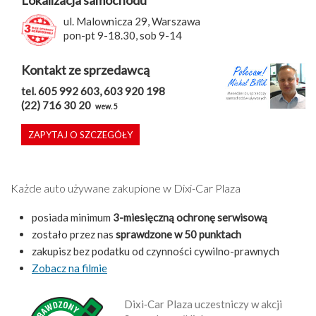
ul. Malownicza 29, Warszawa
pon-pt 9-18.30, sob 9-14
Kontakt ze sprzedawcą
tel. 605 992 603, 603 920 198
(22) 716 30 20
wew. 5
ZAPYTAJ O SZCZEGÓŁY
Każde auto używane zakupione w Dixi-Car Plaza
posiada minimum
3-miesięczną ochronę serwisową
zostało przez nas
sprawdzone w 50 punktach
zakupisz bez podatku od czynności cywilno-prawnych
Zobacz na filmie
Dixi‑Car Plaza uczestniczy w akcji