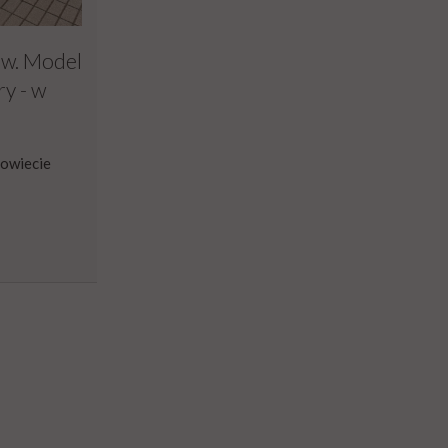
ów. Model
ry - w
powiecie