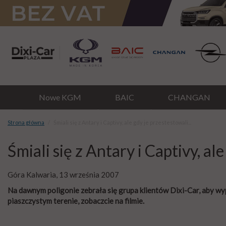
Nowe KGM
BAIC
CHANGAN
Strona główna
Śmiali się z Antary i Captivy, ale gdy je przestestowali...
Śmiali się z Antary i Captivy, ale
Góra Kalwaria, 13 września 2007
Na dawnym poligonie zebrała się grupa klientów Dixi-Car, aby wy
piaszczystym terenie, zobaczcie na filmie.