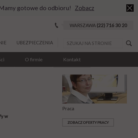
 Mamy gotowe do odbioru!
Zobacz
WARSZAWA
(22) 716 30 20
NIE
UBEZPIECZENIA
ci
O firmie
Kontakt
Praca
Vy w
ZOBACZ OFERTY PRACY