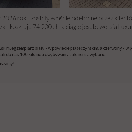
 2026 roku zostały właśnie odebrane przez klient
 - kosztuje 74 900 zł - a ciągle jest to wersja Luxu
skim, egzemplarz biały - w powiecie piaseczyńskim, a czerwony - w 
ali do nas 100 kilometrów; bywamy salonem z wyboru.
aszamy!