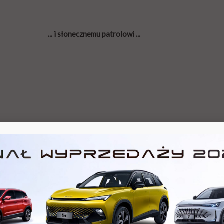
... i słonecznemu patrolowi ...
Po jazdach goście obejrzeli nowe model
Astrę sedan
.