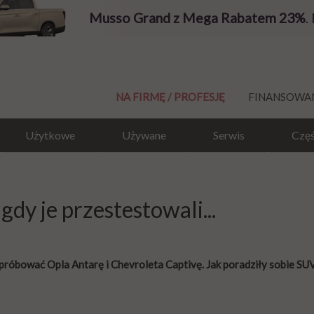
Musso Grand z Mega Rabatem 23%
.
NA FIRMĘ / PROFESJĘ
FINANSOWA
Użytkowe
Używane
Serwis
Częś
 gdy je przestestowali...
próbować Opla Antarę i Chevroleta Captivę. Jak poradziły sobie SU