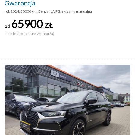
Gwarancja
rok 2024, 30000 km, Benzyna/LPG, skrzynia manualna
65900
ZŁ
od
cena brutto (faktura vat-marża)