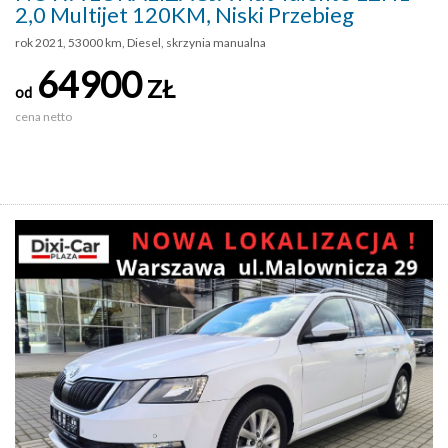
2,0 Multijet 120KM, Niski Przebieg
rok 2021, 53000 km, Diesel, skrzynia manualna
64900
ZŁ
od
cena netto