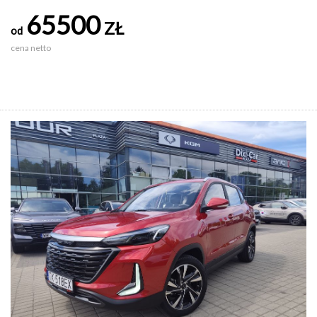
65500
ZŁ
od
cena netto