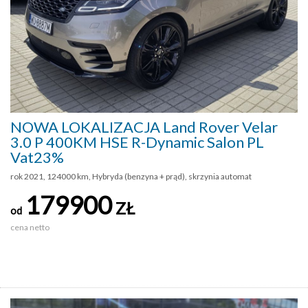
NOWA LOKALIZACJA Land Rover Velar
3.0 P 400KM HSE R-Dynamic Salon PL
Vat23%
rok 2021, 124000 km, Hybryda (benzyna + prąd), skrzynia automat
179900
ZŁ
od
cena netto