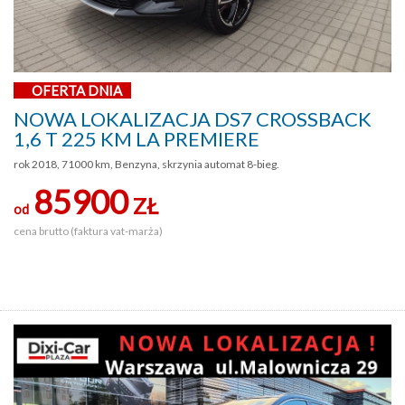
OFERTA DNIA
NOWA LOKALIZACJA DS7 CROSSBACK
1,6 T 225 KM LA PREMIERE
rok 2018, 71000 km, Benzyna, skrzynia automat 8-bieg.
85900
ZŁ
od
cena brutto (faktura vat-marża)