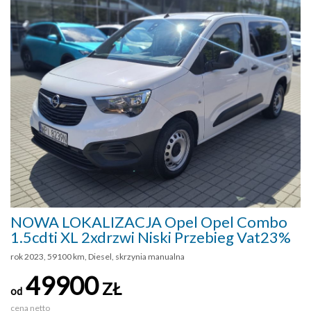
NOWA LOKALIZACJA Opel Opel Combo
1.5cdti XL 2xdrzwi Niski Przebieg Vat23%
rok 2023, 59100 km, Diesel, skrzynia manualna
49900
ZŁ
od
cena netto