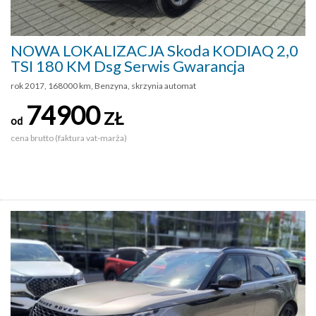
NOWA LOKALIZACJA Skoda KODIAQ 2,0
TSI 180 KM Dsg Serwis Gwarancja
rok 2017, 168000 km, Benzyna, skrzynia automat
74900
ZŁ
od
cena brutto (faktura vat-marża)