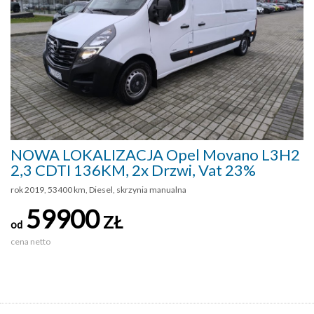
NOWA LOKALIZACJA Opel Movano L3H2
2,3 CDTI 136KM, 2x Drzwi, Vat 23%
rok 2019, 53400 km, Diesel, skrzynia manualna
59900
ZŁ
od
cena netto