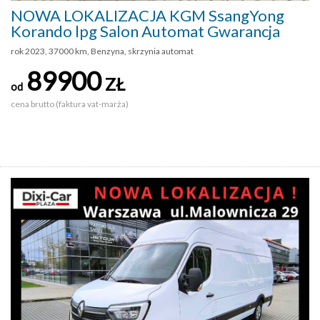
NOWA LOKALIZACJA KGM SsangYong
Korando lpg Salon Automat Gwarancja
rok 2023, 37000 km, Benzyna, skrzynia automat
89900
ZŁ
od
cena brutto (faktura vat-marża)