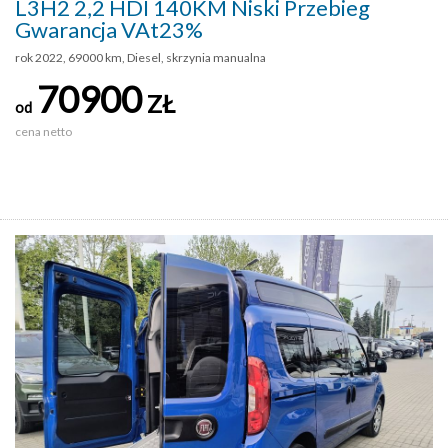
L3H2 2,2 HDI 140KM Niski Przebieg
Gwarancja VAt23%
rok 2022, 69000 km, Diesel, skrzynia manualna
70900
ZŁ
od
cena netto