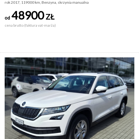
rok 2017, 119000 km, Benzyna, skrzynia manualna
48900
ZŁ
od
cena brutto (faktura vat-marża)