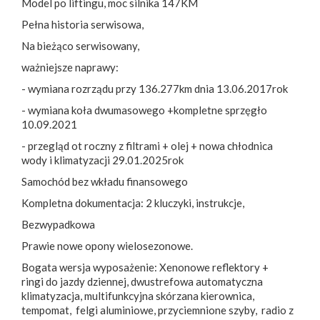
Model po liftingu, moc silnika 147KM
Pełna historia serwisowa,
Na bieżąco serwisowany,
ważniejsze naprawy:
- wymiana rozrządu przy 136.277km dnia 13.06.2017rok
- wymiana koła dwumasowego +kompletne sprzęgło
10.09.2021
- przegląd ot roczny z filtrami + olej + nowa chłodnica
wody i klimatyzacji 29.01.2025rok
Samochód bez wkładu finansowego
Kompletna dokumentacja: 2 kluczyki, instrukcje,
Bezwypadkowa
Prawie nowe opony wielosezonowe.
Bogata wersja wyposażenie: Xenonowe reflektory +
ringi do jazdy dziennej, dwustrefowa automatyczna
klimatyzacja, multifunkcyjna skórzana kierownica,
tempomat, felgi aluminiowe, przyciemnione szyby, radio z