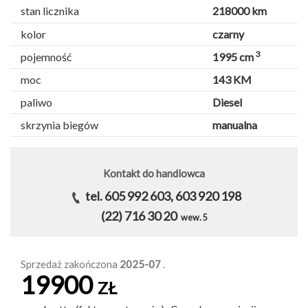
stan licznika
218000 km
kolor
czarny
3
pojemność
1995 cm
moc
143 KM
paliwo
Diesel
skrzynia biegów
manualna
Kontakt do handlowca
tel. 605 992 603, 603 920 198
(22) 716 30 20
wew. 5
Sprzedaż zakończona
2025-07
.
19900
ZŁ