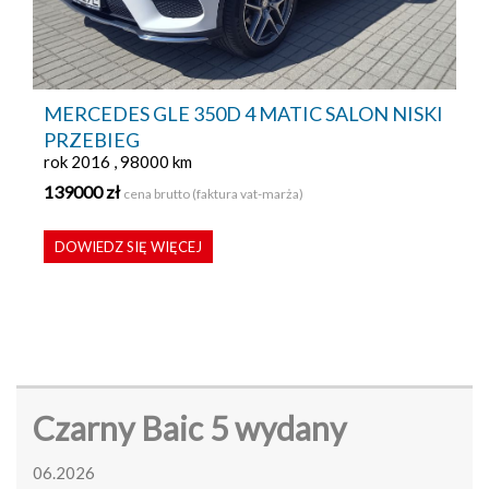
MERCEDES GLE 350D 4 MATIC SALON NISKI
PRZEBIEG
rok 2016 , 98000 km
139000 zł
cena brutto (faktura vat-marża)
DOWIEDZ SIĘ WIĘCEJ
Czarny Baic 5 wydany
06.2026