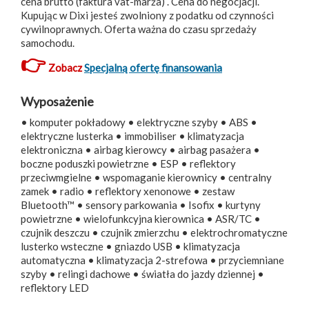
cena brutto (faktura vat-marża) . Cena do negocjacji.
Kupując w Dixi jesteś zwolniony z podatku od czynności
cywilnoprawnych. Oferta ważna do czasu sprzedaży
samochodu.
👉
Zobacz
Specjalną ofertę finansowania
Wyposażenie
• komputer pokładowy • elektryczne szyby • ABS •
elektryczne lusterka • immobiliser • klimatyzacja
elektroniczna • airbag kierowcy • airbag pasażera •
boczne poduszki powietrzne • ESP • reflektory
przeciwmgielne • wspomaganie kierownicy • centralny
zamek • radio • reflektory xenonowe • zestaw
Bluetooth™ • sensory parkowania • Isofix • kurtyny
powietrzne • wielofunkcyjna kierownica • ASR/TC •
czujnik deszczu • czujnik zmierzchu • elektrochromatyczne
lusterko wsteczne • gniazdo USB • klimatyzacja
automatyczna • klimatyzacja 2-strefowa • przyciemniane
szyby • relingi dachowe • światła do jazdy dziennej •
reflektory LED