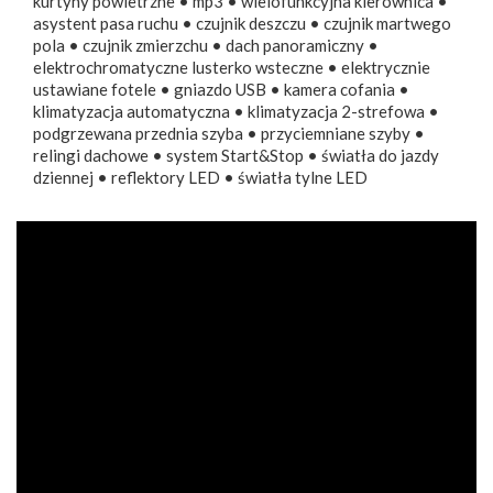
kurtyny powietrzne • mp3 • wielofunkcyjna kierownica •
asystent pasa ruchu • czujnik deszczu • czujnik martwego
pola • czujnik zmierzchu • dach panoramiczny •
elektrochromatyczne lusterko wsteczne • elektrycznie
ustawiane fotele • gniazdo USB • kamera cofania •
klimatyzacja automatyczna • klimatyzacja 2-strefowa •
podgrzewana przednia szyba • przyciemniane szyby •
relingi dachowe • system Start&Stop • światła do jazdy
dziennej • reflektory LED • światła tylne LED