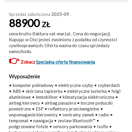
Sprzedaż zakończona
2025-09
.
88900
ZŁ
cena brutto (faktura vat-marża) . Cena do negocjacji.
Kupując w Dixi jesteś zwolniony z podatku od czynności
cywilnoprawnych. Oferta ważna do czasu sprzedaży
samochodu.
👉
Zobacz
Specjalną ofertę finansowania
Wyposażenie
• komputer pokładowy • elektryczne szyby • szyberdach
• ABS • skórzana tapicerka • elektryczne lusterka • felgi
aluminiowe • immobiliser • klimatyzacja elektroniczna •
airbag kierowcy • airbag pasażera • boczne poduszki
powietrzne • ESP • reflektory przeciwmgielne •
wspomaganie kierownicy • centralny zamek • radio •
tempomat • nawigacja • zestaw Bluetooth™ •
podgrzewane fotele • sensory parkowania • Isofix •