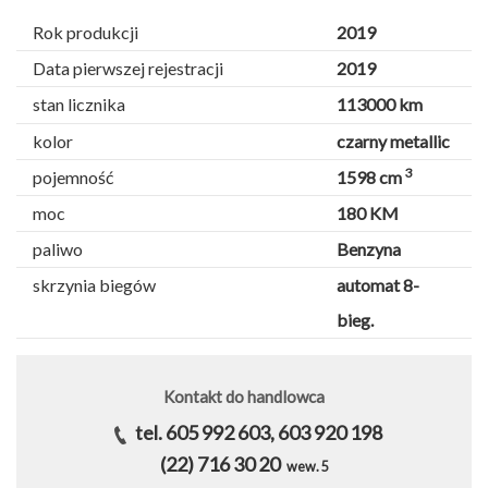
Rok produkcji
2019
Data pierwszej rejestracji
2019
stan licznika
113000 km
kolor
czarny metallic
3
pojemność
1598 cm
moc
180 KM
paliwo
Benzyna
skrzynia biegów
automat 8-
bieg.
Kontakt do handlowca
tel. 605 992 603, 603 920 198
(22) 716 30 20
wew. 5