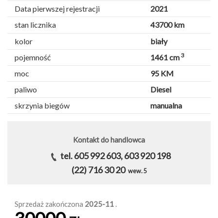
Data pierwszej rejestracji
2021
stan licznika
43700 km
kolor
biały
3
pojemność
1461 cm
moc
95 KM
paliwo
Diesel
skrzynia biegów
manualna
Kontakt do handlowca
tel. 605 992 603, 603 920 198
(22) 716 30 20
wew. 5
Sprzedaż zakończona
2025-11
.