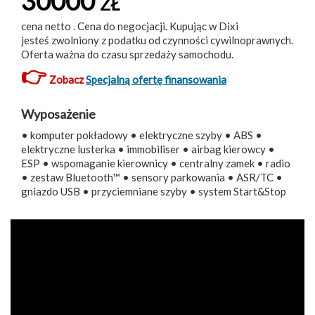
30000
ZŁ
cena netto . Cena do negocjacji. Kupując w Dixi
jesteś zwolniony z podatku od czynności cywilnoprawnych.
Oferta ważna do czasu sprzedaży samochodu.
👉
Zobacz
Specjalną ofertę finansowania
Wyposażenie
• komputer pokładowy • elektryczne szyby • ABS •
elektryczne lusterka • immobiliser • airbag kierowcy •
ESP • wspomaganie kierownicy • centralny zamek • radio
• zestaw Bluetooth™ • sensory parkowania • ASR/TC •
gniazdo USB • przyciemniane szyby • system Start&Stop