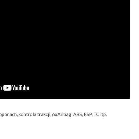
ponach, kontrola trakcji, 6xAirbag, ABS, ESP, TC itp.