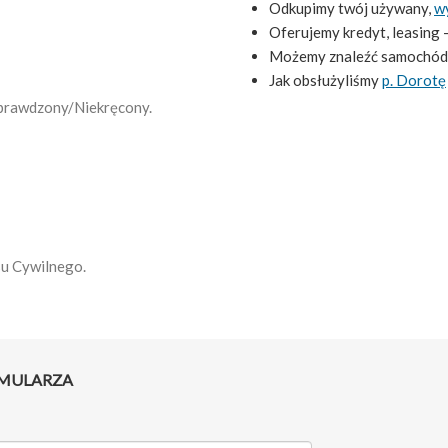
Odkupimy twój używany,
w
Oferujemy kredyt, leasing 
Możemy znaleźć samochód
Jak obsłużyliśmy
p. Dorotę
 Sprawdzony/Niekręcony.
su Cywilnego.
RMULARZA