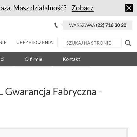
laza. Masz działalność?
Zobacz
WARSZAWA
(22) 716 30 20
NIE
UBEZPIECZENIA
ci
O firmie
Kontakt
 Gwarancja Fabryczna -