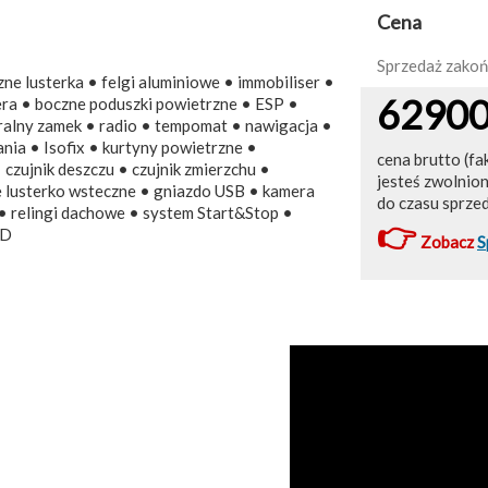
Cena
Sprzedaż zako
e lusterka • felgi aluminiowe • immobiliser •
6290
żera • boczne poduszki powietrzne • ESP •
ralny zamek • radio • tempomat • nawigacja •
ia • Isofix • kurtyny powietrzne •
cena brutto (fa
czujnik deszczu • czujnik zmierzchu •
jesteś zwolnio
 lusterko wsteczne • gniazdo USB • kamera
do czasu sprze
• relingi dachowe • system Start&Stop •
👉
ED
Zobacz
S