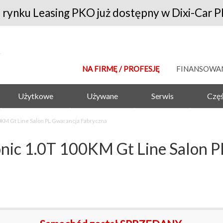
 rynku Leasing PKO już dostępny w Dixi-Car P
NA FIRMĘ / PROFESJĘ
FINANSOWA
Użytkowe
Używane
Serwis
Częś
KM Gt Line Salon PL Gwarancja Fabryczna
c 1.0T 100KM Gt Line Salon PL