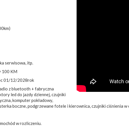
800km)
ka serwisowa, itp.
cy 100 KM
iec 01/12/2028rok
dio z bluetooth + fabryczna
tory led do jazdy dziennej, czujniki
tyczna, komputer pokładowy,
erka boczne, podgrzewane fotele i kierownica, czujniki ciśnienia w o
mochód w rozliczeniu.