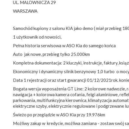
UL. MALOWNICZA 29
WARSZAWA
Samochód kupiony z salonu KIA jako demo ( miał przebieg 1
1 użytkownik od nowości,
Pełna historia serwisowa w ASO Kia do samego końca
Auto jak nowe, przebieg tylko 25.000km
Kompletna dokumentacja: 2 kluczyki, instrukcje, faktury, ksiąz
Ekonomiczny i dynamiczny silnik benzynowy 1,0 turbo o mo
Data 1 rejestracji oraz start gwarancji 01/12/2021rok. kon
Bogata wersja wyposażenia GT Line: 2 kolorowe nadwozie, ra
nawigacja + kolorowa kamera cofania, felgi aluminiowe, reflek
parkowania, multifunkcyjna kierownica, klimatyzacja automa
elektryczne szyby, elektrycznie regulowane i podgrzewane lust
Świeżo po przeglądzie w ASO Kia przy 19.976km
Możliwy zakup w kredycie, możliwa zamiana - zostaw swój sa