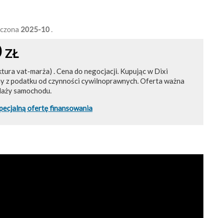
ńczona
2025-10
.
0
ZŁ
ktura vat-marża) . Cena do negocjacji. Kupując w Dixi
ny z podatku od czynności cywilnoprawnych. Oferta ważna
daży samochodu.
pecjalną ofertę finansowania