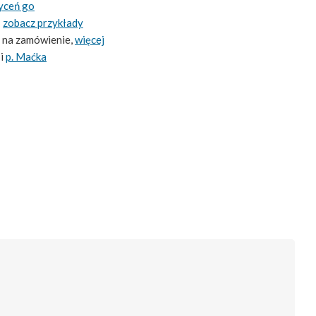
yceń go
-
zobacz przykłady
 na zamówienie,
więcej
i
p. Maćka