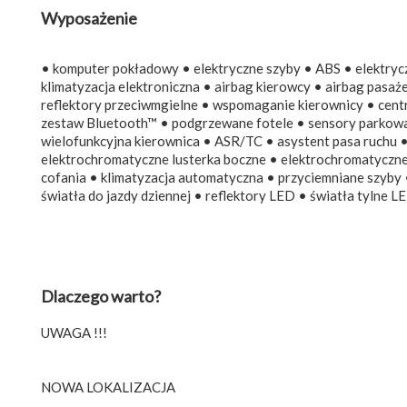
Wyposażenie
• komputer pokładowy • elektryczne szyby • ABS • elektryczn
klimatyzacja elektroniczna • airbag kierowcy • airbag pasa
reflektory przeciwmgielne • wspomaganie kierownicy • cent
zestaw Bluetooth™ • podgrzewane fotele • sensory parkowan
wielofunkcyjna kierownica • ASR/TC • asystent pasa ruchu • 
elektrochromatyczne lusterka boczne • elektrochromatyczne
cofania • klimatyzacja automatyczna • przyciemniane szyby 
światła do jazdy dziennej • reflektory LED • światła tylne L
Dlaczego warto?
UWAGA !!!
NOWA LOKALIZACJA