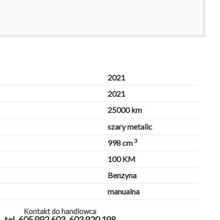
2021
2021
25000 km
szary metalic
3
998 cm
100 KM
Benzyna
manualna
Kontakt do handlowca
tel. 605 992 603, 603 920 198