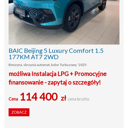
BAIC Beijing 5 Luxury Comfort 1.5
177KM AT7 2WD
Benzyna, skrzynia automat, kolor Turkusowy, '2025
możliwa Instalacja LPG + Promocyjne
finansowanie - zapytaj o szczegóły!
114 400
zł
Cena
cena brutto
ZOBACZ