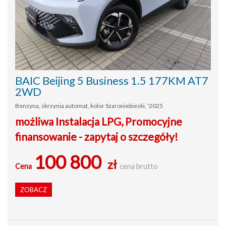
BAIC Beijing 5 Business 1.5 177KM AT7
2WD
Benzyna, skrzynia automat, kolor Szaroniebieski, '2025
możliwa Instalacja LPG, Promocyjne
finansowanie - zapytaj o szczegóły!
100 800
zł
Cena
cena brutto
ZOBACZ