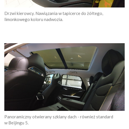
Drzwi kierowcy. Nawiązania w tapicerce do żółtego,
limonkowego koloru nadwozia.
Panoramiczny otwierany szklany dach - również standard
w Beijingu 5.