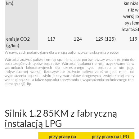
km)
km niżs
niż w
wersji 
syste
Start&S
emisja CO2
117
124
129 (125)
119
(g/km)
W nawiasach podano dane dla wersji z automatyczną skrzynią biegów.
Wartości zużycia paliwa i emisji spalin mają cel porównawczy w odniesieniu do
poszczególnych typów pojazdów. Wartości spalania i emisji uzyskiwane są w
warunkach laboratoryjnych dla określonego typu pojazdu a nie jego
indywidualnej wersji. Rzeczywiste zużycie paliwa zależne jest m.in. od
wyposażenia pojazdu, stylu jazdy, warunków drogowych, zwiększonej masy
własnej pojazdu a także sposobu korzystania z wyposażenia technicznego (np.
klimatyzacji), itp.
Silnik 1.2 85KM z fabryczną
instalacją LPG
przy pracy na
przy pracy na LPG