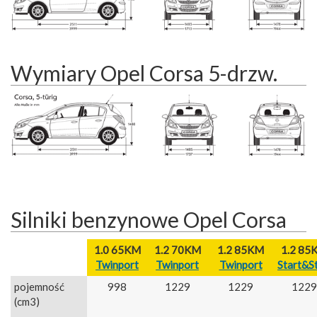
Wymiary Opel Corsa 5-drzw.
Silniki benzynowe Opel Corsa
1.0 65KM
1.2 70KM
1.2 85KM
1.2 85
Twinport
Twinport
Twinport
Start&S
pojemność
998
1229
1229
1229
(cm3)