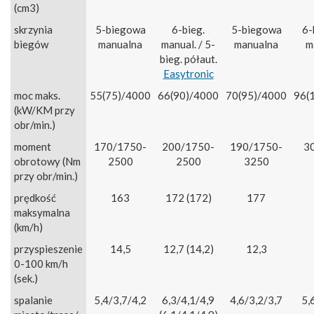
(cm3)
skrzynia
5-biegowa
6-bieg.
5-biegowa
6-
biegów
manualna
manual. / 5-
manualna
m
bieg. półaut.
Easytronic
moc maks.
55(75)/4000
66(90)/4000
70(95)/4000
96(
(kW/KM przy
obr/min.)
moment
170/1750-
200/1750-
190/1750-
3
obrotowy (Nm
2500
2500
3250
przy obr/min.)
prędkość
163
172 (172)
177
maksymalna
(km/h)
przyspieszenie
14,5
12,7 (14,2)
12,3
0-100 km/h
(sek.)
spalanie
5,4/3,7/4,2
6,3/4,1/4,9
4,6/3,2/3,7
5,