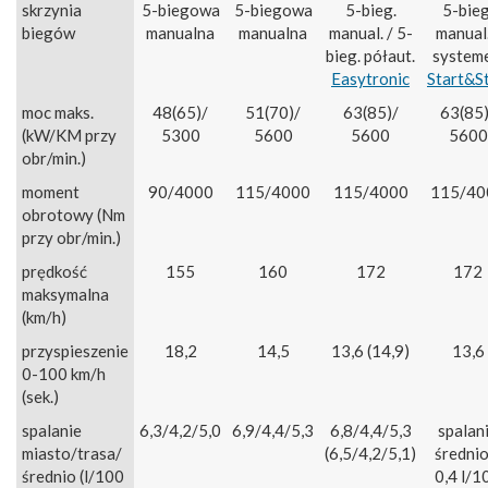
skrzynia
5-biegowa
5-biegowa
5-bieg.
5-bieg
biegów
manualna
manualna
manual. / 5-
manual.
bieg. półaut.
system
Easytronic
Start&S
moc maks.
48(65)/
51(70)/
63(85)/
63(85)
(kW/KM przy
5300
5600
5600
5600
obr/min.)
moment
90/4000
115/4000
115/4000
115/40
obrotowy (Nm
przy obr/min.)
prędkość
155
160
172
172
maksymalna
(km/h)
przyspieszenie
18,2
14,5
13,6 (14,9)
13,6
0-100 km/h
(sek.)
spalanie
6,3/4,2/5,0
6,9/4,4/5,3
6,8/4,4/5,3
spalan
miasto/trasa/
(6,5/4,2/5,1)
średnio
średnio (l/100
0,4 l/1