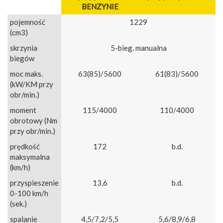
BENZYNIE
pojemność
1229
(cm3)
skrzynia
5-bieg. manualna
biegów
moc maks.
63(85)/5600
61(83)/5600
(kW/KM przy
obr/min.)
moment
115/4000
110/4000
obrotowy (Nm
przy obr/min.)
prędkość
172
b.d.
maksymalna
(km/h)
przyspieszenie
13,6
b.d.
0-100 km/h
(sek.)
spalanie
4,5/7,2/5,5
5,6/8,9/6,8