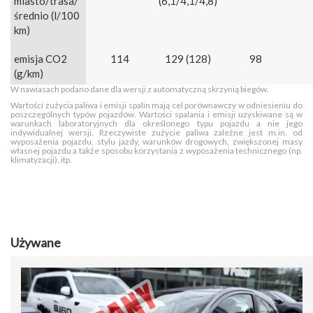
miasto/trasa/
(6,1/4,1/4,8)
średnio (l/100
km)
emisja CO2
114
129 (128)
98
(g/km)
W nawiasach podano dane dla wersji z automatyczną skrzynią biegów.
Wartości zużycia paliwa i emisji spalin mają cel porównawczy w odniesieniu do
poszczególnych typów pojazdów. Wartości spalania i emisji uzyskiwane są w
warunkach laboratoryjnych dla określonego typu pojazdu a nie jego
indywidualnej wersji. Rzeczywiste zużycie paliwa zależne jest m.in. od
wyposażenia pojazdu, stylu jazdy, warunków drogowych, zwiększonej masy
własnej pojazdu a także sposobu korzystania z wyposażenia technicznego (np.
klimatyzacji), itp.
Używane