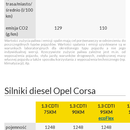
trasa/miasto/
średnio (l/100
km)
emisja CO2
129
110
(g/km)
Wartości zużycia paliwa i emisji spalin mają cel porównawczy w odniesieniu do
poszczególnych typów pojazdów. Wartości spalania i emisji uzyskiwane są w
warunkach laboratoryjnych dla określonego typu pojazdu a nie jego
indywidualnej wersji. Rzeczywiste zużycie paliwa zależne jest m.in. od
wyposażenia pojazdu, stylu jazdy, warunków drogowych, zwiększonej masy
własnej pojazdu a także sposobu korzystania z wyposażenia technicznego (np.
klimatyzacji), itp.
Silniki diesel Opel Corsa
1.3 CDTI
1.3 CDTI
1.3 CDTI
1
75KM
90KM
95KM
ecoFlex
pojemność
1248
1248
1248