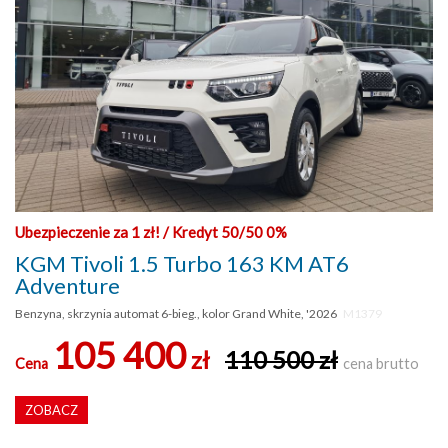
Ubezpieczenie za 1 zł! / Kredyt 50/50 0%
KGM Tivoli 1.5 Turbo 163 KM AT6
Adventure
Benzyna, skrzynia automat 6-bieg., kolor Grand White, '2026
M1379
105 400
zł
110 500 zł
Cena
cena brutto
ZOBACZ