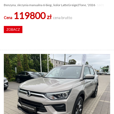
Benzyna, skrzynia manualna 6-bieg., kolor LatteGreige2Tone, '2026
1601
119800
zł
Cena
cena brutto
ZOBACZ