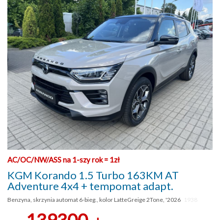
AC/OC/NW/ASS na 1-szy rok = 1zł
KGM Korando 1.5 Turbo 163KM AT
Adventure 4x4 + tempomat adapt.
Benzyna, skrzynia automat 6-bieg., kolor LatteGreige 2Tone, '2026
1938