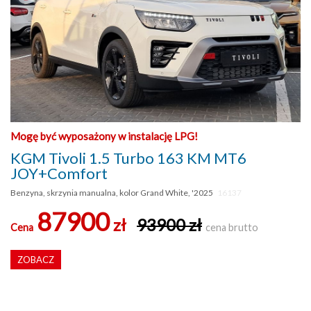
Mogę być wyposażony w instalację LPG!
KGM Tivoli 1.5 Turbo 163 KM MT6
JOY+Comfort
Benzyna, skrzynia manualna, kolor Grand White, '2025
16137
87900
zł
93900 zł
Cena
cena brutto
ZOBACZ