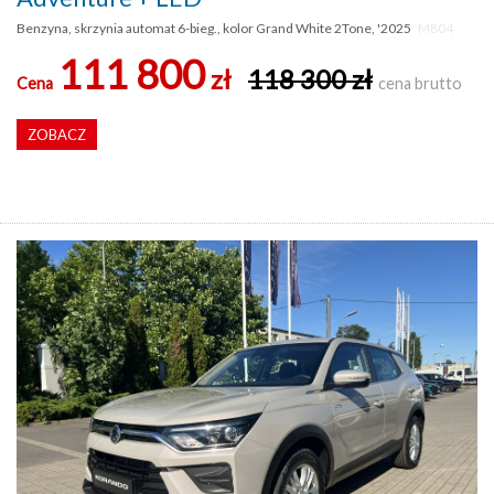
Benzyna, skrzynia automat 6-bieg., kolor Grand White 2Tone, '2025
M804
111 800
zł
118 300 zł
Cena
cena brutto
ZOBACZ