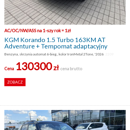
AC/OC/NW/ASS na 1-szy rok = 1zł
KGM Korando 1.5 Turbo 163KM AT
Adventure + Tempomat adaptacyjny
Benzyna, skrzynia automat 6-bieg., kolor IronMetal 2Tone, '2026
2209
130300
zł
Cena
cena brutto
ZOBACZ