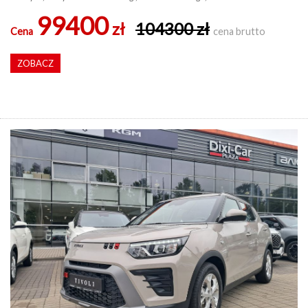
99400
zł
104300 zł
Cena
cena brutto
ZOBACZ