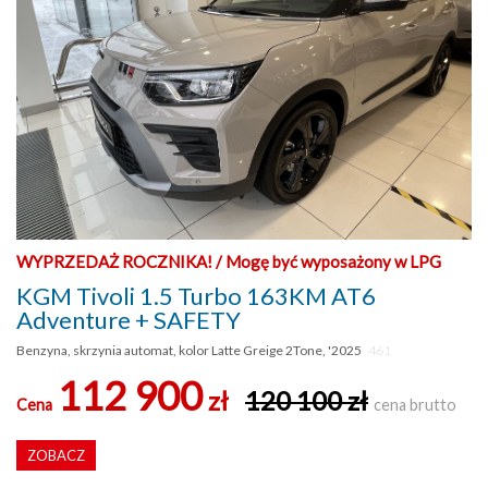
WYPRZEDAŻ ROCZNIKA! / Mogę być wyposażony w LPG
KGM Tivoli 1.5 Turbo 163KM AT6
Adventure + SAFETY
Benzyna, skrzynia automat, kolor Latte Greige 2Tone, '2025
461
112 900
zł
120 100 zł
Cena
cena brutto
ZOBACZ