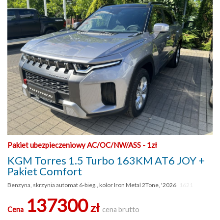
Pakiet ubezpieczeniowy AC/OC/NW/ASS - 1zł
KGM Torres 1.5 Turbo 163KM AT6 JOY +
Pakiet Comfort
Benzyna, skrzynia automat 6-bieg., kolor Iron Metal 2Tone, '2026
1621
137300
zł
Cena
cena brutto