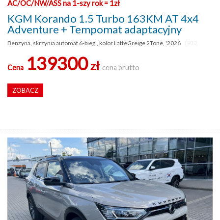
AC/OC/NW/ASS na 1-szy rok = 1zł
KGM Korando 1.5 Turbo 163KM AT 4x4
Adventure + Tempomat adaptacyjny
Benzyna, skrzynia automat 6-bieg., kolor LatteGreige 2Tone, '2026
1932
139300
zł
Cena
cena brutto
ZOBACZ