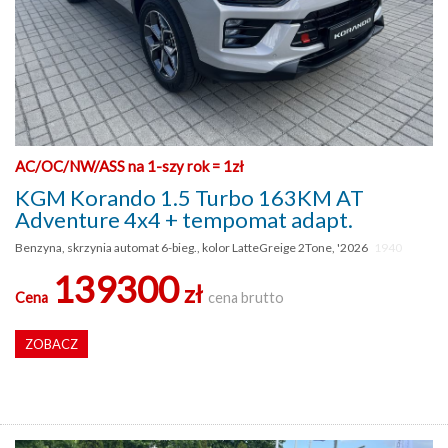
AC/OC/NW/ASS na 1-szy rok = 1zł
KGM Korando 1.5 Turbo 163KM AT
Adventure 4x4 + tempomat adapt.
Benzyna, skrzynia automat 6-bieg., kolor LatteGreige 2Tone, '2026
1940
139300
zł
Cena
cena brutto
ZOBACZ