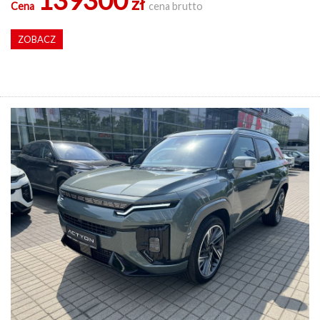
139300
zł
Cena
cena brutto
ZOBACZ