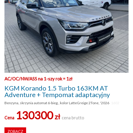
AC/OC/NW/ASS na 1-szy rok = 1zł
KGM Korando 1.5 Turbo 163KM AT
Adventure + Tempomat adaptacyjny
Benzyna, skrzynia automat 6-bieg., kolor LatteGreige 2Tone, '2026
1602
130300
zł
Cena
cena brutto
ZOBACZ