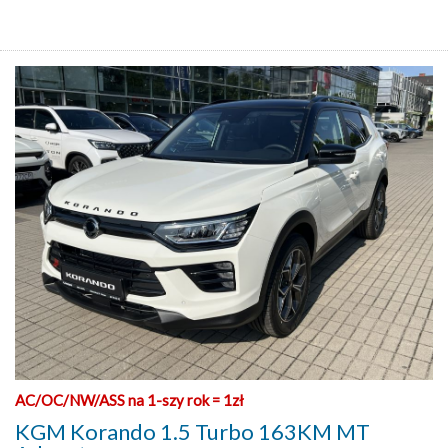
AC/OC/NW/ASS na 1-szy rok = 1zł
KGM Korando 1.5 Turbo 163KM MT