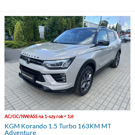
AC/OC/NW/ASS na 1-szy rok = 1zł
KGM Korando 1.5 Turbo 163KM MT
Adventure