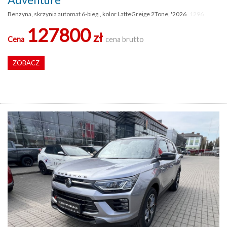
Benzyna, skrzynia automat 6-bieg., kolor LatteGreige 2Tone, '2026
1296
127800
zł
Cena
cena brutto
ZOBACZ