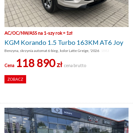
AC/OC/NW/ASS na 1-szy rok = 1zł
KGM Korando 1.5 Turbo 163KM AT6 Joy
Benzyna, skrzynia automat 6-bieg., kolor Latte Greige, '2026
1883
118 890
zł
Cena
cena brutto
ZOBACZ