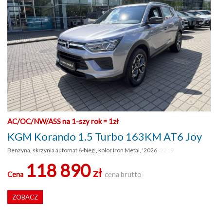
AC/OC/NW/ASS na 1-szy rok = 1zł
KGM Korando 1.5 Turbo 163KM AT6 Joy
Benzyna, skrzynia automat 6-bieg., kolor Iron Metal, '2026
2219
118 890
zł
Cena
cena brutto
ZOBACZ