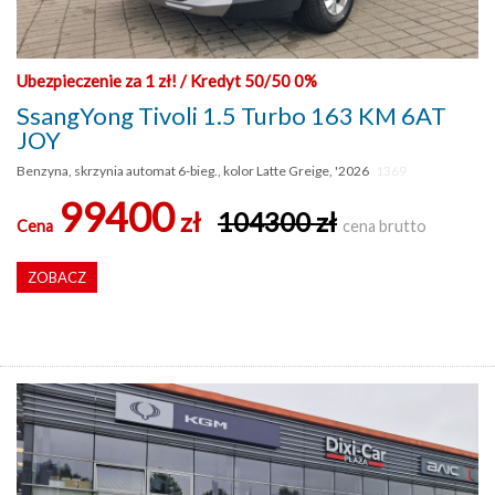
Ubezpieczenie za 1 zł! / Kredyt 50/50 0%
SsangYong Tivoli 1.5 Turbo 163 KM 6AT
JOY
Benzyna, skrzynia automat 6-bieg., kolor Latte Greige, '2026
1369
99400
zł
104300 zł
Cena
cena brutto
ZOBACZ