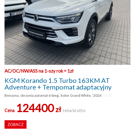
AC/OC/NW/ASS na 1-szy rok = 1zł
KGM Korando 1.5 Turbo 163KM AT
Adventure + Tempomat adaptacyjny
Benzyna, skrzynia automat 6-bieg., kolor Grand White, '2026
2230
124400
zł
Cena
cena brutto
ZOBACZ