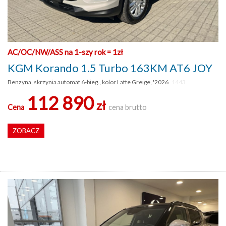
AC/OC/NW/ASS na 1-szy rok = 1zł
KGM Korando 1.5 Turbo 163KM AT6 JOY
Benzyna, skrzynia automat 6-bieg., kolor Latte Greige, '2026
1443
112 890
zł
Cena
cena brutto
ZOBACZ