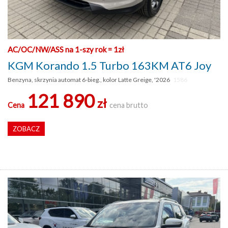
AC/OC/NW/ASS na 1-szy rok = 1zł
KGM Korando 1.5 Turbo 163KM AT6 Joy
Benzyna, skrzynia automat 6-bieg., kolor Latte Greige, '2026
1586
121 890
zł
Cena
cena brutto
ZOBACZ