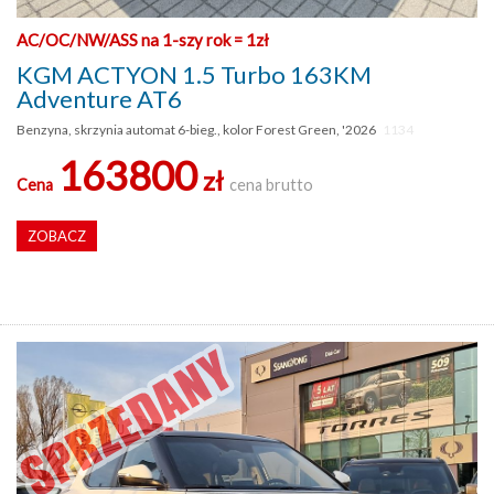
AC/OC/NW/ASS na 1-szy rok = 1zł
KGM ACTYON 1.5 Turbo 163KM
Adventure AT6
Benzyna, skrzynia automat 6-bieg., kolor Forest Green, '2026
1134
163800
zł
Cena
cena brutto
ZOBACZ