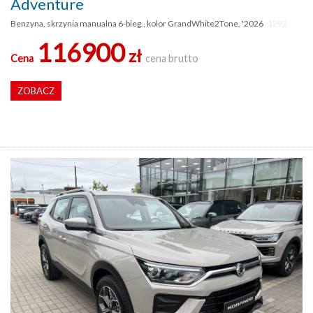
Adventure
Benzyna, skrzynia manualna 6-bieg., kolor GrandWhite2Tone, '2026
1292
116900
zł
Cena
cena brutto
ZOBACZ