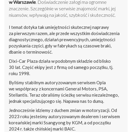
w Warszawie
. Doświadczenie załogi ma ogromne
znaczenie. Szczególnie w serwisie znajomość marki, jej
niuansów, wpływają na jakość, szybkość i skuteczność.
I temat dotyka tak umiejętności skutecznej naprawy
za pierwszym razem, ale przede wszystkim doświadczenia
diagnostycznego, działań prewencyjnych, umiejętności
pozyskania części, gdy w fabrykach są czasowe braki,
dbanie o terminowość.
Dixi-Car Plaza działa w podobnym składzie od blisko
30 lat. Część ekipy jest z firmą od samego początku, tj.
roku 1998.
Byliśmy stabilnym autoryzowanym serwisem Opla
we współpracy z koncernami General Motors, PSA,
Stellantis. Teraz obraliśmy ścieżkę serwisu niezależnego,
jednak specjalizującego się. Napawa nas to dumą.
Jednocześnie idziemy z duchem zmian w motoryzacji. Od
2023 roku jesteśmy autoryzowanym dealerem i serwisem
koreańskiej marki Ssangyong by KGM, a od początku
2024 r. także chińskiej marki BAIC.