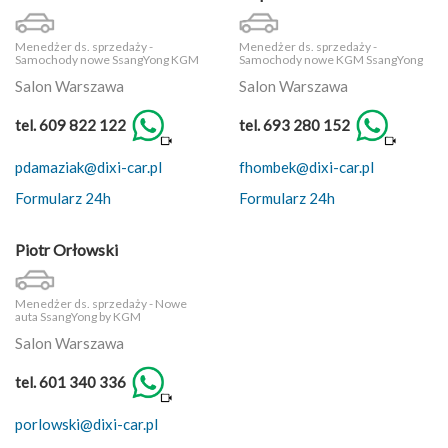
Menedżer ds. sprzedaży -
Menedżer ds. sprzedaży -
Samochody nowe SsangYong KGM
Samochody nowe KGM SsangYong
Salon Warszawa
Salon Warszawa
tel. 609 822 122
tel. 693 280 152
pdamaziak@dixi-car.pl
fhombek@dixi-car.pl
Formularz 24h
Formularz 24h
Piotr Orłowski
Menedżer ds. sprzedaży - Nowe
auta SsangYong by KGM
Salon Warszawa
tel. 601 340 336
porlowski@dixi-car.pl