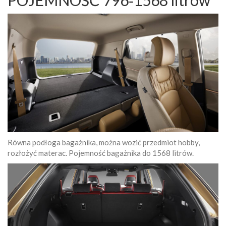
POJEMNOŚĆ 796‑1568 litrów
Równa podłoga bagażnika, można wozić przedmiot hobby,
rozłożyć materac. Pojemność bagażnika do 1568 litrów.