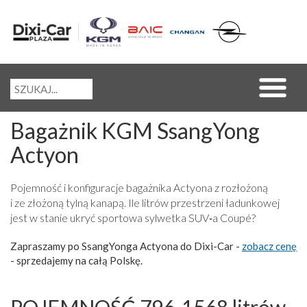
Bagażnik KGM SsangYong
Actyon
Pojemność i konfiguracje bagażnika Actyona z rozłożoną
i ze złożoną tylną kanapą. Ile litrów przestrzeni ładunkowej
jest w stanie ukryć sportowa sylwetka SUV‑a Coupé?
Zapraszamy po SsangYonga Actyona do Dixi-Car -
zobacz cenę
- sprzedajemy na całą Polskę.