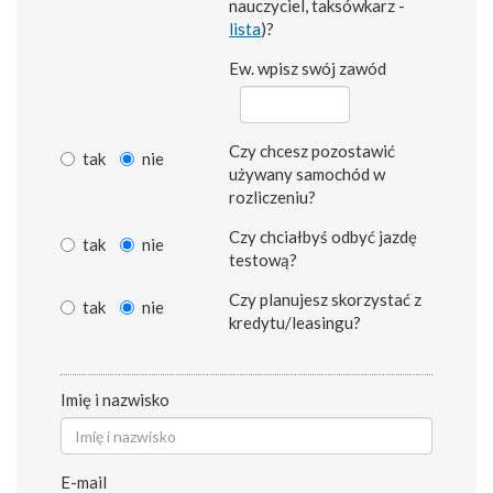
nauczyciel, taksówkarz -
lista
)?
Ew. wpisz swój zawód
Czy chcesz pozostawić
tak
nie
używany samochód w
rozliczeniu?
Czy chciałbyś odbyć jazdę
tak
nie
testową?
Czy planujesz skorzystać z
tak
nie
kredytu/leasingu?
Imię i nazwisko
E-mail