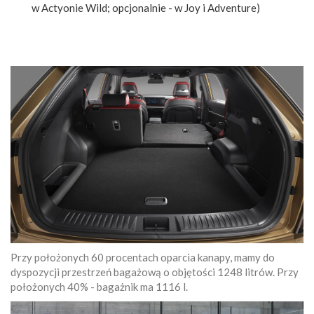
w Actyonie Wild; opcjonalnie - w Joy i Adventure)
Przy położonych 60 procentach oparcia kanapy, mamy do
dyspozycji przestrzeń bagażową o objętości 1248 litrów. Przy
położonych 40% - bagażnik ma 1116 l.