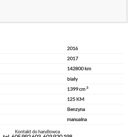
2016
2017
142800 km
biały
3
1399 cm
125 KM
Benzyna
manualna
Kontakt do handlowca
tel. 605 992 603, 603 920 198