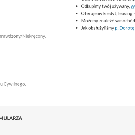
Odkupimy twój używany,
w
Oferujemy kredyt, leasing 
Możemy znaleźć samochód
Jak obsłużyliśmy
p. Dorotę
 Sprawdzony/Niekręcony.
su Cywilnego.
RMULARZA