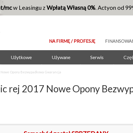
at/mc
w Leasingu z
Wpłatą Własną 0%
. Actyon od 99
NA FIRMĘ / PROFESJĘ
FINANSOWA
Użytkowe
Używane
Serwis
Częś
017 Nowe Opony Bezwypadkowa Gwarancja
mic rej 2017 Nowe Opony Bezwy