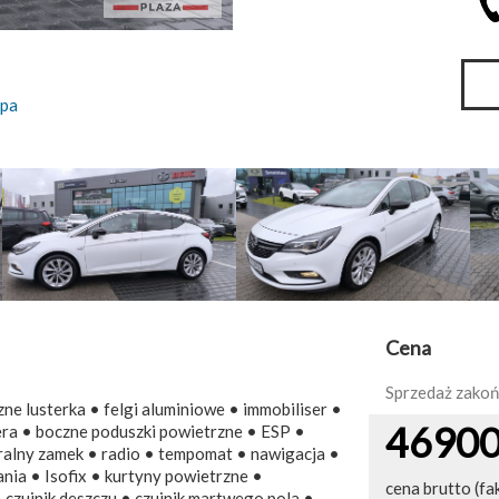
pa
Cena
Sprzedaż zako
e lusterka • felgi aluminiowe • immobiliser •
4690
żera • boczne poduszki powietrzne • ESP •
ralny zamek • radio • tempomat • nawigacja •
ia • Isofix • kurtyny powietrzne •
cena brutto (fa
 czujnik deszczu • czujnik martwego pola •