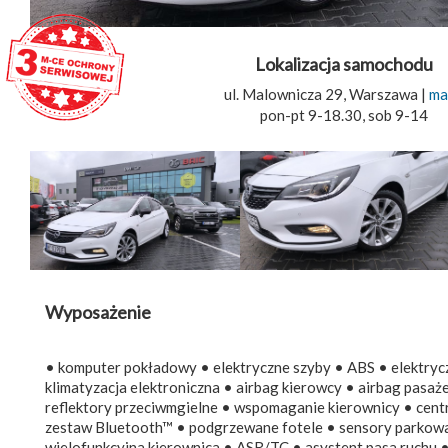
Lokalizacja samochodu
ul. Malownicza 29, Warszawa |
ma
pon-pt 9-18.30, sob 9-14
Wyposażenie
• komputer pokładowy • elektryczne szyby • ABS • elektryczn
klimatyzacja elektroniczna • airbag kierowcy • airbag pasa
reflektory przeciwmgielne • wspomaganie kierownicy • cent
zestaw Bluetooth™ • podgrzewane fotele • sensory parkowan
wielofunkcyjna kierownica • ASR/TC • asystent pasa ruchu •