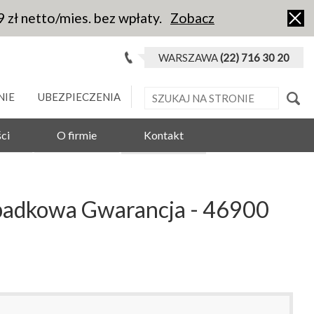
9 zł netto/mies. bez wpłaty.
Zobacz
WARSZAWA
(22) 716 30 20
NIE
UBEZPIECZENIA
ci
O firmie
Kontakt
padkowa Gwarancja - 46900