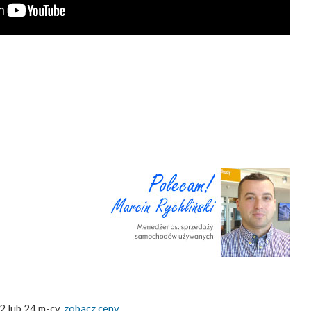
2 lub 24 m-cy,
zobacz ceny