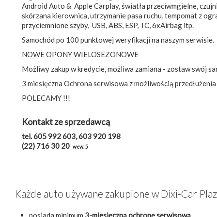
Android Auto & Apple Carplay, światła przeciwmgielne, czujni
skórzana kierownica, utrzymanie pasa ruchu, tempomat z ogra
przyciemnione szyby, USB, ABS, ESP, TC, 6xAirbag itp.
Samochód po 100 punktowej weryfikacji na naszym serwisie.
NOWE OPONY WIELOSEZONOWE
Możliwy zakup w kredycie, możliwa zamiana - zostaw swój sa
3 miesięczna Ochrona serwisowa z możliwością przedłużenia
POLECAMY !!!
Kontakt ze sprzedawcą
tel. 605 992 603, 603 920 198
(22) 716 30 20
wew. 5
Każde auto używane zakupione w Dixi-Car Pla
posiada minimum
3-miesięczną ochronę serwisową