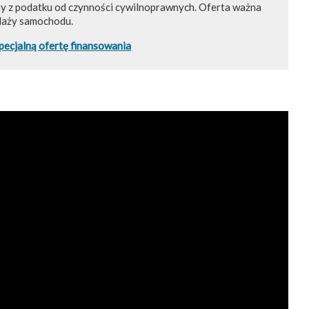
ny z podatku od czynności cywilnoprawnych. Oferta ważna
daży samochodu.
pecjalną ofertę finansowania