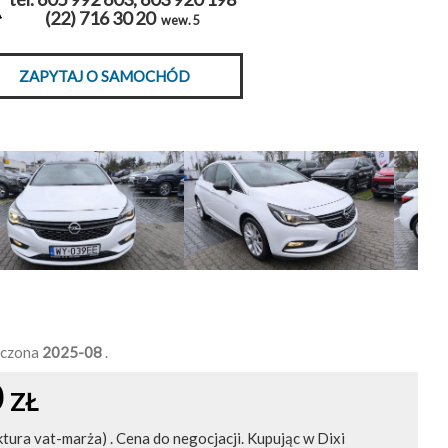
(22) 716 30 20
wew. 5
ZAPYTAJ O SAMOCHÓD
ńczona
2025-08
.
0
ZŁ
ktura vat-marża) . Cena do negocjacji. Kupując w Dixi