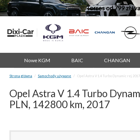
Torres od 799 zł+v
Nowe KGM
BAIC
CHANGAN
Strona główna
Samochody używane
Opel Astra V 1.4 Turbo Dynamic rej 2
Opel Astra V 1.4 Turbo Dyna
PLN, 142800 km, 2017