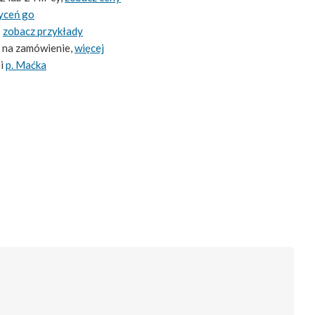
yceń go
-
zobacz przykłady
 na zamówienie,
więcej
i
p. Maćka