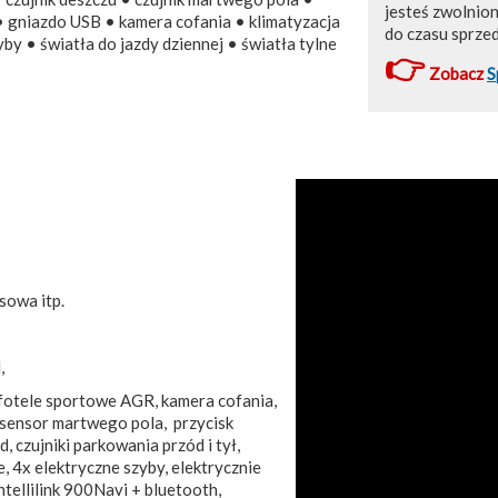
jesteś zwolnio
• gniazdo USB • kamera cofania • klimatyzacja
do czasu sprze
y • światła do jazdy dziennej • światła tylne
👉
Zobacz
S
sowa itp.
,
fotele sportowe AGR, kamera cofania,
 sensor martwego pola, przycisk
 czujniki parkowania przód i tył,
, 4x elektryczne szyby, elektrycznie
tellilink 900Navi + bluetooth,