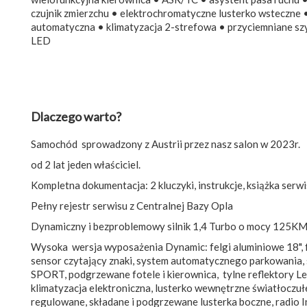
czujnik zmierzchu • elektrochromatyczne lusterko wsteczne 
automatyczna • klimatyzacja 2-strefowa • przyciemniane szyb
LED
Dlaczego warto?
Samochód sprowadzony z Austrii przez nasz salon w 2023r.
od 2 lat jeden właściciel.
Kompletna dokumentacja: 2 kluczyki, instrukcje, książka serwi
Pełny rejestr serwisu z Centralnej Bazy Opla
Dynamiczny i bezproblemowy silnik 1,4 Turbo o mocy 125KM
Wysoka wersja wyposażenia Dynamic: felgi aluminiowe 18", 
sensor czytający znaki, system automatycznego parkowania,
SPORT, podgrzewane fotele i kierownica, tylne reflektory Led,
klimatyzacja elektroniczna, lusterko wewnętrzne światłoczułe
regulowane, składane i podgrzewane lusterka boczne, radio In