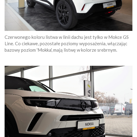
Czerwonego koloru listwa w linii dachu jest tylko w Mokce GS
Line. Co ciekawe, pozostałe poziomy wyposażenia, włączając
bazowy poziom 'Mokka', mają listwę w kolorze srebrnym.