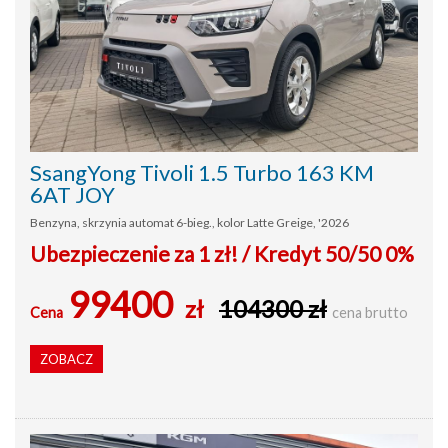
SsangYong Tivoli 1.5 Turbo 163 KM
6AT JOY
Benzyna, skrzynia automat 6-bieg., kolor Latte Greige, '2026
Ubezpieczenie za 1 zł! / Kredyt 50/50 0%
99400
zł
104300 zł
Cena
cena brutto
ZOBACZ