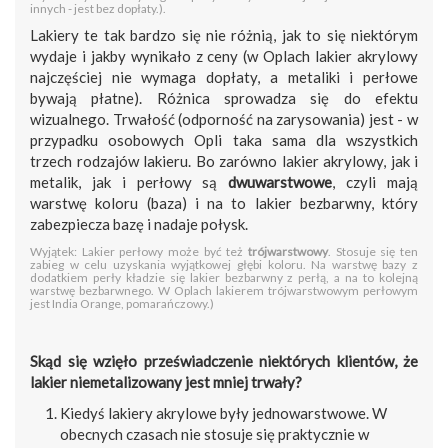
innych - jest bez dopłaty.).
Lakiery te tak bardzo się nie różnią, jak to się niektórym
wydaje i jakby wynikało z ceny (w Oplach lakier akrylowy
najczęściej nie wymaga dopłaty, a metaliki i perłowe
bywają płatne). Różnica sprowadza się do efektu
wizualnego. Trwałość (odporność na zarysowania) jest - w
przypadku osobowych Opli taka sama dla wszystkich
trzech rodzajów lakieru. Bo zarówno lakier akrylowy, jak i
metalik, jak i perłowy są
dwuwarstwowe
, czyli mają
warstwę koloru (baza) i na to lakier bezbarwny, który
zabezpiecza bazę i nadaje połysk.
Wyjątek: Lakier perłowy może być też
trójwarstwowy
. Stosuje się ten
zabieg w celu uzyskania wyjątkowej głębi koloru. Na warstwę bazy z
dodatkiem perły kładzie się lakier bezbarwny z perłą, a na to kolejną
warstwę bezbarwnego. W Oplach lakierem trójwarstwowym perłowym
jest India Orange, pomarańczowy.)
Skąd się wzięło przeświadczenie niektórych klientów, że
lakier niemetalizowany jest mniej trwały?
Kiedyś lakiery akrylowe były jednowarstwowe. W
obecnych czasach nie stosuje się praktycznie w