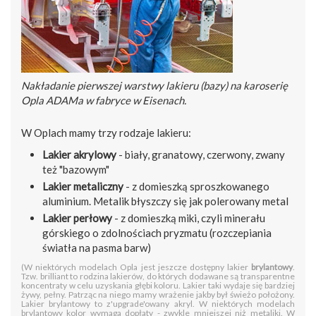
Nakładanie pierwszej warstwy lakieru (bazy) na karoserię
Opla ADAMa w fabryce w Eisenach.
W Oplach mamy trzy rodzaje lakieru:
Lakier akrylowy
- biały, granatowy, czerwony, zwany
też "bazowym"
Lakier metaliczny
- z domieszką sproszkowanego
aluminium. Metalik błyszczy się jak polerowany metal
Lakier perłowy
- z domieszką miki, czyli minerału
górskiego o zdolnościach pryzmatu (rozczepiania
światła na pasma barw)
(W niektórych modelach Opla jest jeszcze dostępny lakier
brylantowy
.
Tzw. brilliant to rodzina lakierów, do których dodawane są transparentne
koncentraty w celu uzyskania głębi koloru. Lakier taki wydaje się bardziej
żywy, pełny. Patrząc na niego mamy wrażenie jakby był świeżo położony.
Lakier brylantowy to z'upgrade'owany akryl. W niektórych modelach
brylantowy kolor wymaga dopłaty - zwykle mniejszej niż metaliki. W