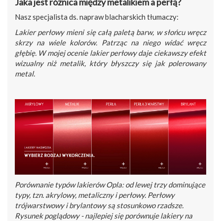
Jaka jest różnica między metalikiem a perłą?
Nasz specjalista ds. napraw blacharskich tłumaczy:
Lakier perłowy mieni się całą paletą barw, w słońcu wręcz
skrzy na wiele kolorów. Patrząc na niego widać wręcz
głębię. W mojej ocenie lakier perłowy daje ciekawszy efekt
wizualny niż metalik, który błyszczy się jak polerowany
metal.
Porównanie typów lakierów Opla: od lewej trzy dominujące
typy, tzn. akrylowy, metaliczny i perłowy. Perłowy
trójwarstwowy i brylantowy są stosunkowo rzadsze.
Rysunek poglądowy - najlepiej się porównuje lakiery na