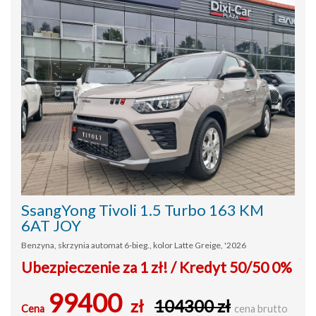
SsangYong Tivoli 1.5 Turbo 163 KM
6AT JOY
Benzyna, skrzynia automat 6-bieg., kolor Latte Greige, '2026
Ubezpieczenie za 1 zł! / Kredyt 50/50 0%
99400
zł
104300 zł
Cena
cena brutto