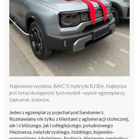
Najnowsze wydania: BAIC 5 i hybryda BJ30e. Najlepsza
jest teraz dostępność tych modeli - wybór egzemplarzy,
tapicerek, kolorów.
Jeden z egzemplarzy pojechał pod Sandomierz.
Rozmawiamy nie tylko z klientami z aglomeracji stołecznej,
ale i z bliższego, jak i odleglejszego, południowego
Mazowsza, świętokrzyskiego, łódzkiego, kujawsko-
pomorskiego, lubelskiego, Podlasia. Niedawno zamówiła u