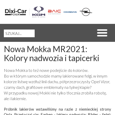
Nowa Mokka MR2021:
Kolory nadwozia i tapicerki
Nowa Mokka to też nowe podejście do kolorów.
Bo w którym samochodzie mamy lakierowane felgi, w innym
kolorze listwę wzdłuż linii dachu, półprzezroczysty Opel Vizor,
czarny dach, grafitowe emblematy na tylnej klapie?
W przypadku nowej Mokki nie tylko tłocznia zrobiła robotę,
ale i lakiernie.
Próbnik lakierów wstawiliśmy na razie z niemieckiej strony
Opla. Przełączaj się: Farben - lakiery nadwozia; Räder - felgi;