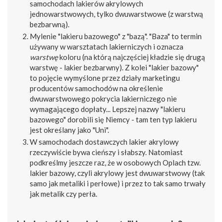
samochodach lakierów akrylowych
jednowarstwowych, tylko dwuwarstwowe (z warstwą
bezbarwną).
Mylenie "lakieru bazowego" z "bazą". "Baza" to termin
używany w warsztatach lakierniczych i oznacza
warstwę
koloru (na którą najczęściej kładzie się drugą
warstwę - lakier bezbarwny). Z kolei "lakier bazowy"
to pojęcie wymyślone przez działy marketingu
producentów samochodów na określenie
dwuwarstwowego pokrycia lakierniczego nie
wymagającego dopłaty... Lepszej nazwy "lakieru
bazowego" dorobili się Niemcy - tam ten typ lakieru
jest określany jako "Uni".
W samochodach dostawczych lakier akrylowy
rzeczywiście bywa cieńszy i słabszy. Natomiast
podkreślmy jeszcze raz, że w osobowych Oplach tzw.
lakier bazowy, czyli akrylowy jest dwuwarstwowy (tak
samo jak metaliki i perłowe) i przez to tak samo trwały
jak metalik czy perła.