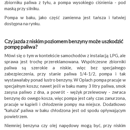
zbiorniku paliwa z tyłu, a pompa wysokiego ciśnienia - pod
maską przy silniku.
Pompa w baku, jako część zamienna jest tańsza i łatwiej
dostępna na rynku.
Czy jazda z niskim poziomem benzyny może uszkodzić
pompę paliwa?
Mówi się o tym w kontekście samochodów z instalacją LPG, ale
sprawa jest trochę przereklamowana. Współczesne zbiorniki
paliwa są szerokie a niskie, więc bez specjalnego
zabezpieczenia, przy stanie paliwa 1/4-1/2, pompa i tak
wystawałaby ponad lustro benzyny. W Oplach pompa pracuje w
specjalnym koszu; nawet jeśli w baku mamy 3 litry paliwa, smok
zasysa paliwo z dna, a powrót - wężyk przelewowy - zwraca
benzynę do owego kosza, więc pompa jest cały czas zanurzona,
pracuje w kąpieli i chłodzenie pompy ma miejsce. Dodatkowo
"kałuża" paliwa w baku chłodzona jest od spodu opływającym
powietrzem.
Niemniej benzyna czy olej napędowy mogą być, przy niskim