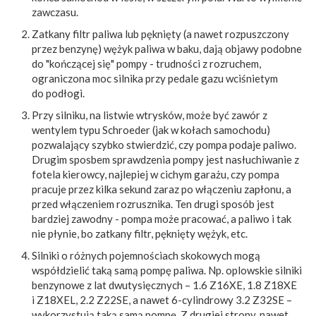
zawczasu.
Zatkany filtr paliwa lub pęknięty (a nawet rozpuszczony
przez benzynę) wężyk paliwa w baku, dają objawy podobne
do "kończącej się" pompy - trudności z rozruchem,
ograniczona moc silnika przy pedale gazu wciśnietym
do podłogi.
Przy silniku, na listwie wtrysków, może być zawór z
wentylem typu Schroeder (jak w kołach samochodu)
pozwalający szybko stwierdzić, czy pompa podaje paliwo.
Drugim sposbem sprawdzenia pompy jest nasłuchiwanie z
fotela kierowcy, najlepiej w cichym garażu, czy pompa
pracuje przez kilka sekund zaraz po włączeniu zapłonu, a
przed włączeniem rozrusznika. Ten drugi sposób jest
bardziej zawodny - pompa może pracować, a paliwo i tak
nie płynie, bo zatkany filtr, pęknięty wężyk, etc.
Silniki o różnych pojemnościach skokowych mogą
współdzielić taką samą pompę paliwa. Np. oplowskie silniki
benzynowe z lat dwutysięcznych – 1.6 Z16XE, 1.8 Z18XE
i Z18XEL, 2.2 Z22SE, a nawet 6-cylindrowy 3.2 Z32SE –
wykorzystują taką samą pompę. Z drugiej strony, nawet