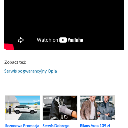
Zobacz też:
Serwis pogwarancyjny Opla
Sezonowa Promocja
Serwis Dobrego
Bilans Auta 139 zł