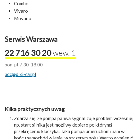
Combo
Vivaro
Movano
Serwis Warszawa
22 716 30 20
wew. 1
pon-pt 7.30-18.00
bdc@dixi-car.pl
Kilka praktycznych uwag
Zdarza się, że pompa paliwa sygnalizuje problem wcześniej,
np. start silnika jest możliwy dopiero po którymś
przekręceniu kluczyka. Taka pompa unieruchomi nam w
końcu samochód w lesie, w szczerym polu. Warto wymienić