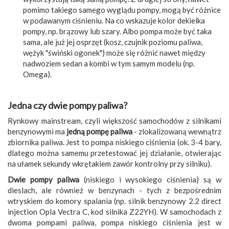
pomimo takiego samego wyglądu pompy, mogą być różnice
w podawanym ciśnieniu. Na co wskazuje kolor dekielka
pompy, np. brązowy lub szary. Albo pompa może być taka
sama, ale już jej osprzęt (kosz, czujnik poziomu paliwa,
wężyk "świński ogonek") może się różnić nawet między
nadwoziem sedan a kombi w tym samym modelu (np.
Omega).
Jedna czy dwie pompy paliwa?
Rynkowy mainstream, czyli większość samochodów z silnikami
benzynowymi ma
jedną pompę paliwa
- zlokalizowaną wewnątrz
zbiornika paliwa. Jest to pompa niskiego ciśnienia (ok. 3-4 bary,
dlatego można samemu przetestować jej działanie, otwierając
na ułamek sekundy wkrętakiem zawór kontrolny przy silniku).
Dwie pompy paliwa
(niskiego i wysokiego ciśnienia) są w
dieslach, ale również w benzynach - tych z bezpośrednim
wtryskiem do komory spalania (np. silnik benzynowy 2.2 direct
injection Opla Vectra C, kod silnika Z22YH). W samochodach z
dwoma pompami paliwa, pompa niskiego ciśnienia jest w