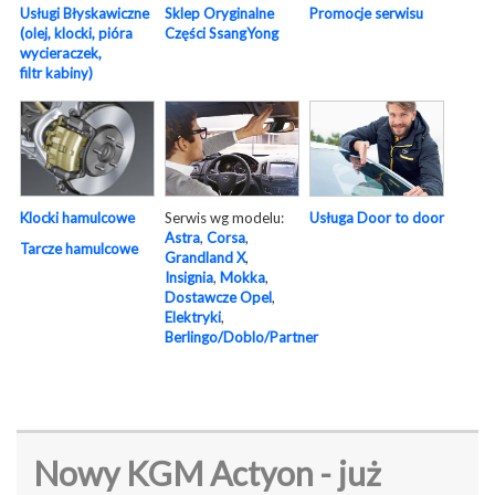
Usługi Błyskawiczne
Sklep Oryginalne
Promocje serwisu
(olej, klocki, pióra
Części SsangYong
wycieraczek,
filtr kabiny)
Serwis wg modelu:
Usługa Door to door
Klocki hamulcowe
Astra
,
Corsa
,
Tarcze hamulcowe
Grandland X
,
Insignia
,
Mokka
,
Dostawcze Opel
,
Elektryki
,
Berlingo/Doblo/Partner
Nowy KGM Actyon - już