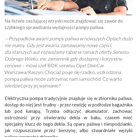
Na listwie zasilającej wtryski może znajdować się zawór do
szybkiego sprawdzania wydajności pompy paliwa.
—Przypadków awarii pompy paliwa w nowszych Oplach dużo
nie mamy. Gdy jest awaria, zamawiamy nowe części,
dla starszych aut rozważamy rabat w ramach oferty Serwisu
Dobrego Wieku, ew. zamiennik gdy dostępny i korzystny
cenowo
– mówi szef BOK serwisu Opel Dixi‑Car
Warszawa/Raszyn. Chociaż psuje się rzadko, uszkodzona
pompa paliwa może zatrzymać nam samochód. Co warto
wiedzieć przy jej wymianie?
Elektryczna pompa tradycyjnie znajduje się w zbiorniku paliwa,
dostęp do niej jest trudny - przez rewizję w podłodze bagażnika
lub pod kanapą. Trzeba odłączyć akumulator, zachować
ostrożność przy otwieraniu dekla w baku, czasem mieć
specjalny klucz do tego dekla. Są opary paliwa i niespodzianki,
jak rozpuszczone przez benzynę, albo stwardniałe wężyki
paliwa wewnątrz zbiornika.