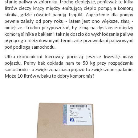
stanie paliwa w zbiorniku, trochę cieplejsze, ponieważ te kilka
litrów cieczy krąży między emitującą ciepło pompą a komorą
silnika, gdzie również panują tropiki. Zagrożenie dla pompy
pewnie zależy od pory roku - latem jest ono większe, zimą -
mniejsze. Trudno przypuszczać, by zimą na dystansie między
komorą silnika a bakiem i tak nie doszło do wychłodzenia paliwa
płynącego nieizolowanymi termicznie przewodami paliwowymi
pod podłogą samochodu.
Ultra-ekonomiczni kierowcy poruszą jeszcze kwestię masy
pojazdu. Pełny bak dokłada nam te 50 kg przy rozpędzaniu
samochodu - a zwiększona masa pojazu to zwiększone spalanie.
Może 10 litrów w baku to dobry kompromis?