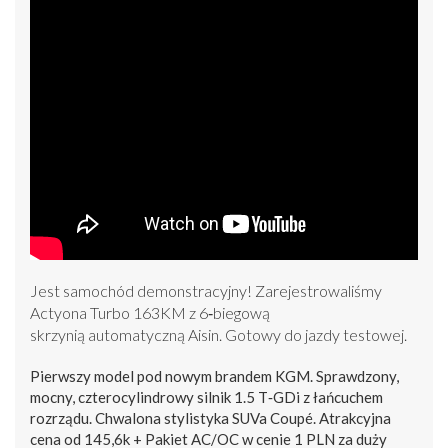
Jest samochód demonstracyjny! Zarejestrowaliśmy
Actyona Turbo 163KM z 6‑biegową
skrzynią automatyczną Aisin. Gotowy do jazdy testowej.
Pierwszy model pod nowym brandem KGM. Sprawdzony,
mocny, czterocylindrowy silnik 1.5 T‑GDi z łańcuchem
rozrządu. Chwalona stylistyka SUVa Coupé. Atrakcyjna
cena od 145,6k + Pakiet AC/OC w cenie 1 PLN za duży