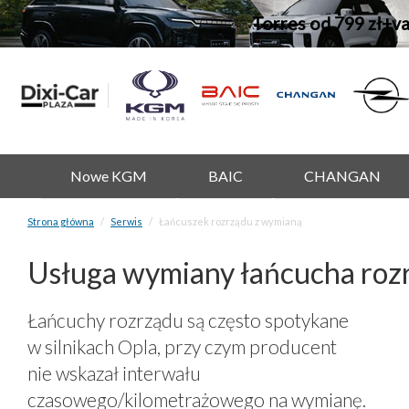
Torres od 799 zł+v
Nowe KGM
BAIC
CHANGAN
Strona główna
Serwis
Łańcuszek rozrządu z wymianą
Usługa wymiany łańcucha rozrz
Łańcuchy rozrządu są często spotykane
w silnikach Opla, przy czym producent
nie wskazał interwału
czasowego/kilometrażowego na wymianę.