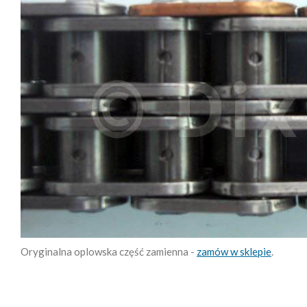
Oryginalna oplowska część zamienna -
zamów w sklepie
.