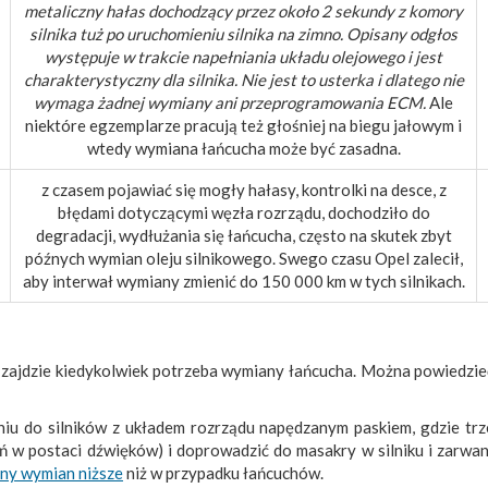
metaliczny hałas dochodzący przez około 2 sekundy z komory
silnika tuż po uruchomieniu silnika na zimno. Opisany odgłos
występuje w trakcie napełniania układu olejowego i jest
charakterystyczny dla silnika. Nie jest to usterka i dlatego nie
wymaga żadnej wymiany ani przeprogramowania ECM.
Ale
niektóre egzemplarze pracują też głośniej na biegu jałowym i
wtedy wymiana łańcucha może być zasadna.
z czasem pojawiać się mogły hałasy, kontrolki na desce, z
błędami dotyczącymi węzła rozrządu, dochodziło do
degradacji, wydłużania się łańcucha, często na skutek zbyt
późnych wymian oleju silnikowego. Swego czasu Opel zalecił,
aby interwał wymiany zmienić do 150 000 km w tych silnikach.
u zajdzie kiedykolwiek potrzeba wymiany łańcucha. Można powiedzieć:
iu do silników z układem rozrządu napędzanym paskiem, gdzie trz
ń w postaci dźwięków) i doprowadzić do masakry w silniku i zarwan
ny wymian niższe
niż w przypadku łańcuchów.