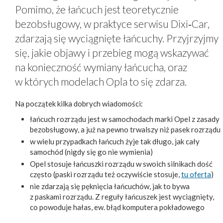
Pomimo, że łańcuch jest teoretycznie
bezobsługowy, w praktyce serwisu Dixi‑Car,
zdarzają się wyciągnięte łańcuchy. Przyjrzyjmy
się, jakie objawy i przebieg mogą wskazywać
na konieczność wymiany łańcucha, oraz
w których modelach Opla to się zdarza.
Na początek kilka dobrych wiadomości:
łańcuch rozrządu jest w samochodach marki Opel z zasady
bezobsługowy, a już na pewno trwalszy niż pasek rozrządu
w wielu przypadkach łańcuch żyje tak długo, jak cały
samochód (nigdy się go nie wymienia)
Opel stosuje łańcuszki rozrządu w swoich silnikach dość
często (paski rozrządu też oczywiście stosuje,
tu oferta
)
nie zdarzają się pęknięcia łańcuchów, jak to bywa
z paskami rozrządu. Z reguły łańcuszek jest wyciągnięty,
co powoduje hałas, ew. błąd komputera pokładowego