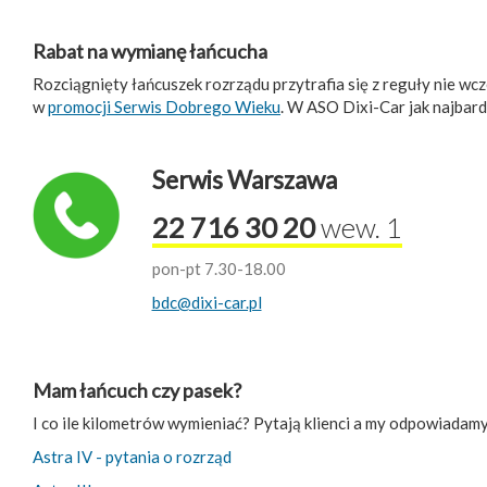
Rabat na wymianę łańcucha
Rozciągnięty łańcuszek rozrządu przytrafia się z reguły nie wcz
w
promocji Serwis Dobrego Wieku
. W ASO Dixi-Car jak najbard
Serwis Warszawa
22 716 30 20
wew. 1
pon-pt 7.30-18.00
bdc@dixi-car.pl
Mam łańcuch czy pasek?
I co ile kilometrów wymieniać? Pytają klienci a my odpowiadam
Astra IV - pytania o rozrząd