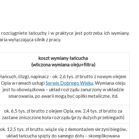
 rozciągniete łańcuchy i w praktyce jest potrzeba ich wymiany.
ia wyłączająca silnik z pracy.
koszt wymiany łańcucha
(wliczona wymiana oleju+filtra)
łańcuch, ślizgi, napinacz - ok. 2,6 tys. zł brutto z nowym olejem
Opla w ramach usługi
Serwis Dobrego Wieku
. Wymiana oleju
jest tu obowiązkowa – układ rozrządu zanurzony w układzie
smarowania, po awarii mogą być opiłki metaliczne, itd.
ok. 6,5 tys. zł brutto z olejem Opla, ew. 2,4 tys. zł brutto za
zastane zniszczone koła rozrządu (przy dużych przebiegach)
ok. 12,5 tys. zł brutto, wiąże się z demontażem skrzyni biegów,
układ łańcucha spięty do samego dołu – skomplikowana