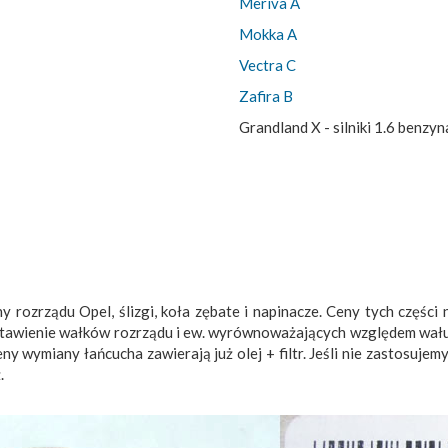
Meriva A
Mokka A
Vectra C
Zafira B
Grandland X - silniki 1.6 benz
y rozrządu Opel, ślizgi, koła zębate i napinacze. Ceny tych częśc
ustawienie wałków rozrządu i ew. wyrównoważających względem wału
 wymiany łańcucha zawierają już olej + filtr. Jeśli nie zastosujem
.