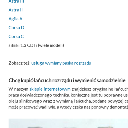
Astra III
Astra II
Agila A
Corsa D
Corsa C
silniki 1.3 CDTi (wiele modeli)
Zobacz też:
usługa wymiany paska rozrządu
Chcę kupić łańcuch rozrządu i wymienić samodzielnie
W naszym
sklepie internetowym
znajdziesz oryginalne łańcuch
praca doświadczonego technika, konieczne jest tu poprawne 
oleju silnikowego wraz z wymianą łańcucha, podane powyżej ceny
może pracować wadliwie, a wtedy czeka nas ponowny demontaż