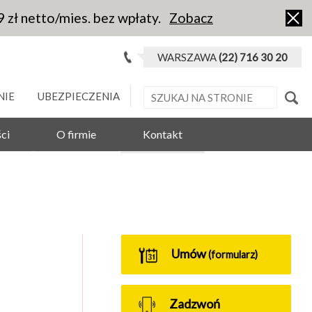
9 zł netto/mies. bez wpłaty.
Zobacz
WARSZAWA
(22) 716 30 20
NIE
UBEZPIECZENIA
ci
O firmie
Kontakt
Umów
(formularz)
Zadzwoń