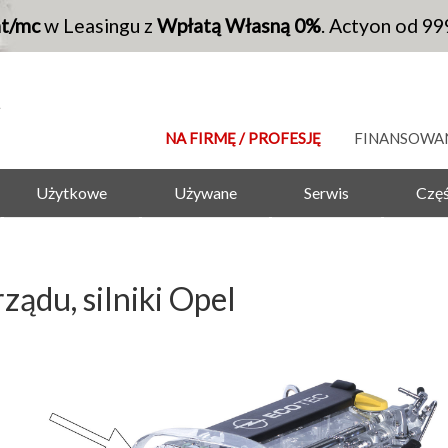
at/mc
w Leasingu z
Wpłatą Własną 0%
. Actyon od 99
NA FIRMĘ / PROFESJĘ
FINANSOWA
Użytkowe
Używane
Serwis
Częś
ądu, silniki Opel