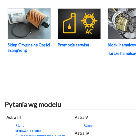
Sklep Oryginalne Części
Promocje serwisu
Klocki hamulco
SsangYong
Tarcze hamulc
Pytania wg modelu
Astra III
Astra V
Różne
Różne
Sterowanie silnika
Astra IV
Świece żarowe, uruchamianie Diesla