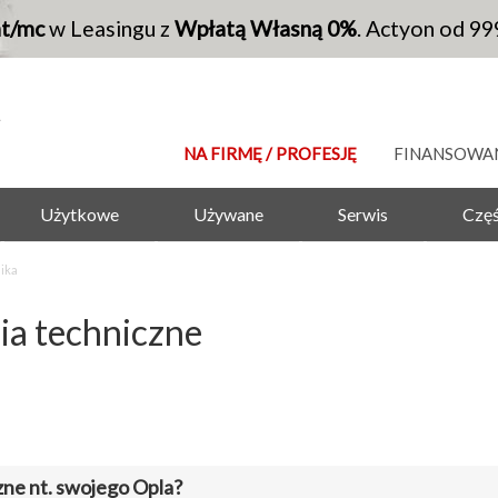
at/mc
w Leasingu z
Wpłatą Własną 0%
. Actyon od 99
NA FIRMĘ / PROFESJĘ
FINANSOWA
Użytkowe
Używane
Serwis
Częś
nika
nia techniczne
zne nt. swojego Opla?