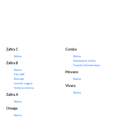
Zafira C
Combo
Różne
Różne
Sterowanie silnika
Zafira B
Czujnik ciśnienia oleju
Różne
Movano
Filtr DPF
Rozrząd
Różne
Liczniki, zegary
Vivaro
Historia serwisu
Różne
Zafira A
Różne
Omega
Różne