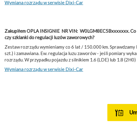
Wymiana rozrządu w serwisie Dixi-Car
Zakupiłem OPLA INSIGNIE NR VIN: W0LGM8EC5Bxxxxxxx. Co ile p
czy szklanki do regulacji luzów zaworowych?
Zestaw rozrządu wymieniamy co 6 lat / 150.000 km. Sprawdzamy lu
szt.) i zamawiana. Ew. regulacja luzu zaworów - jeśli pomiary 
rozrządu. W przypadku pojazdu z silnikiem 1.6 (LDE) lub 1.8 (2H
Wymiana rozrządu w serwisie Dixi-Car
U