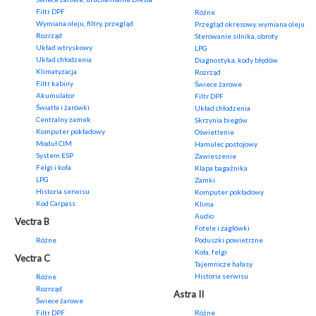
Filtr DPF
Różne
Wymiana oleju, filtry, przegląd
Przegląd okresowy, wymiana oleju
Rozrząd
Sterowanie silnika, obroty
Układ wtryskowy
LPG
Układ chłodzenia
Diagnostyka, kody błędów
Klimatyzacja
Rozrząd
Filtr kabiny
Świece żarowe
Akumulator
Filtr DPF
Światła i żarówki
Układ chłodzenia
Centralny zamek
Skrzynia biegów
Komputer pokładowy
Oświetlenie
Moduł CIM
Hamulec postojowy
System ESP
Zawieszenie
Felgi i koła
Klapa bagażnika
LPG
Zamki
Historia serwisu
Komputer pokładowy
Kod Carpass
Klima
Audio
Vectra B
Fotele i zagłówki
Różne
Poduszki powietrzne
Koła, felgi
Vectra C
Tajemnicze hałasy
Historia serwisu
Różne
Rozrząd
Astra II
Świece żarowe
Filtr DPF
Różne