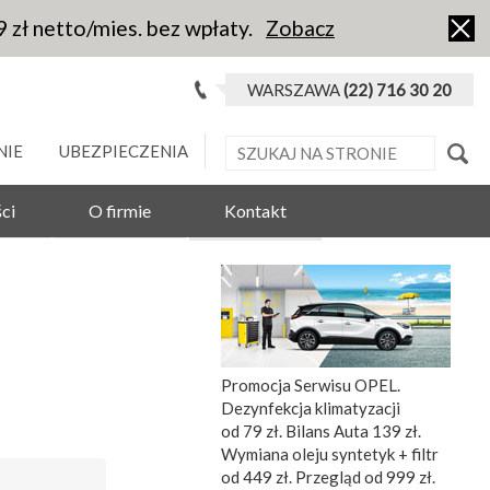
9 zł netto/mies. bez wpłaty.
Zobacz
WARSZAWA
(22) 716 30 20
NIE
UBEZPIECZENIA
ci
O firmie
Kontakt
Promocja Serwisu OPEL.
Dezynfekcja klimatyzacji
od 79 zł. Bilans Auta 139 zł.
Wymiana oleju syntetyk + filtr
od 449 zł. Przegląd od 999 zł.