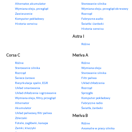
Alternator, akumulator
Sterowanie silnika
Wymiana oleju, przegląd
Wymiana oleju, przegląd okresowy
Zawieszenie
Rozrząd
Komputer pokładowy
Fabryczne audio
Historia serwisu
Światła i żarówki
Historia serwisu
Astra I
Różne
Corsa C
Meriva A
Różne
Różne
Sterowanie silnika
Wymiana oleju
Rozrząd
Sterowanie silnika
Świece żarowe
Filtr paliwa
Recyrkulacja spalin, EGR
Układ chłodzenia
Układ smarowania
Rozrząd
Układ chłodzenia i ogrzewanie
Sprzęgło
Wymiana oleju, filtry, przegląd
Komputer pokładowy
Alternator
Fabryczne radio
Akumulator
Światła, żarówki
Układ paliwowy, filtr paliwa
Meriva B
Zderzaki
Fotele, zagłówki, kanapa
Różne
Zamki, kluczyki
Anomalie w pracy silnika