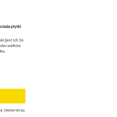
siada płytki
i (jest ich 16
e obu wałków
ka.
y. Umów teraz.