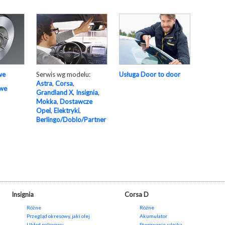
Serwis wg modelu:
Usługa Door to door
we
Astra
,
Corsa
,
owe
Grandland X
,
Insignia
,
Mokka
,
Dostawcze
Opel
,
Elektryki
,
Berlingo/Doblo/Partner
Insignia
Corsa D
Różne
Różne
Przegląd okresowy, jaki olej
Akumulator
Układ paliwowy
Sterowanie silnika