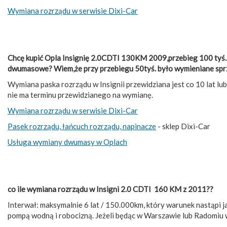
Wymiana rozrządu w serwisie Dixi-Car
Chcę kupić Opla Insignię 2.0CDTI 130KM 2009,przebieg 100 tyś.au
dwumasowe? Wiem,że przy przebiegu 50tyś. było wymieniane sprz
Wymiana paska rozrządu w Insignii przewidziana jest co 10 lat lu
nie ma terminu przewidzianego na wymianę.
Wymiana rozrządu w serwisie Dixi-Car
Pasek rozrządu, łańcuch rozrządu, napinacze
- sklep Dixi-Car
Usługa wymiany dwumasy w Oplach
co ile wymiana rozrządu w Insigni 2.0 CDTI 160 KM z 2011??
Interwał: maksymalnie 6 lat / 150.000km, który warunek nastąpi 
pompą wodną i robocizną. Jeżeli będąc w Warszawie lub Radomiu 