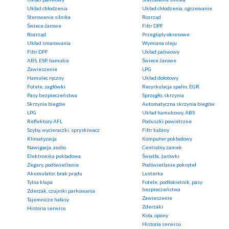
Układ chłodzenia
Układ chłodzenia, ogrzewanie
Sterowanie silnika
Rozrząd
Świece żarowe
Filtr DPF
Rozrząd
Przeglądy okresowe
Układ smarowania
Wymiana oleju
Filtr DPF
Układ paliwowy
ABS, ESP, hamulce
Świece żarowe
Zawieszenie
LPG
Hamulec ręczny
Układ dolotowy
Fotele, zagłówki
Recyrkulacja spalin, EGR
Pasy bezpieczeństwa
Sprzęgło, skrzynia
Skrzynia biegów
Automatyczna skrzynia biegów
LPG
Układ hamulcowy, ABS
Reflektory AFL
Poduszki powietrzne
Szyby, wycieraczki, spryskiwacz
Filtr kabiny
Klimatyzacja
Komputer pokładowy
Nawigacja, audio
Centralny zamek
Elektronika pokładowa
Światła, żarówki
Zegary, podświetlenie
Podświetlanie pokręteł
Akumulator, brak prądu
Lusterka
Tylna klapa
Fotele, podłokietnik, pasy
bezpieczeństwa
Zderzak, czujniki parkowania
Zawieszenie
Tajemnicze hałasy
Zderzaki
Historia serwisu
Koła, opony
Historia serwisu