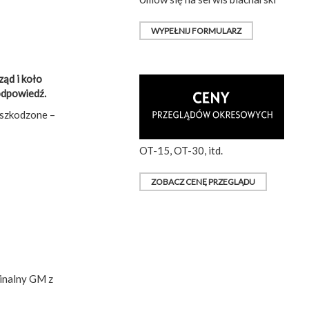
WYPEŁNIJ FORMULARZ
ąd i koło
 odpowiedź.
uszkodzone –
OT-15, OT-30, itd.
ZOBACZ CENĘ PRZEGLĄDU
ginalny GM z