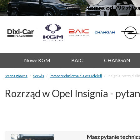
Torres od 799 zł+v
Nowe KGM
BAIC
CHANGAN
Strona główna
Serwis
Pomoc techniczna dla właścicieli
Insignia, rozrząd sil
Rozrząd w Opel Insignia - pyta
Masz pytanie technic