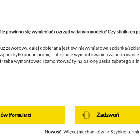
owinno się wymieniać rozrząd w danym modelu? Czy silnik ten po
z zaworowy, dalej dobierana jest ew. niewymiarowa szklanka/szklank
wykażą odchyłki ponad normę - obejmuje wymontowanie i zamontowani
0) trzeba wymontować i zamontować tylną osłonę paska zębatego silni
mów
Zadzwoń
(formularz)
Nowość:
Więcej mechaników -> Szybkie termin