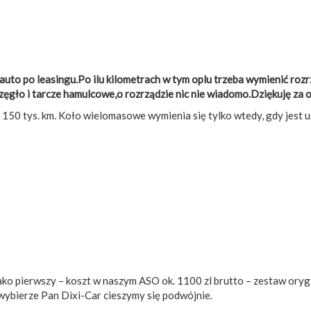
to po leasingu.Po ilu kilometrach w tym oplu trzeba wymienić rozrz
ęgło i tarcze hamulcowe,o rozrządzie nic nie wiadomo.Dziękuję za
b 150 tys. km. Koło wielomasowe wymienia się tylko wtedy, gdy jest 
jako pierwszy – koszt w naszym ASO ok. 1100 zl brutto – zestaw ory
wybierze Pan Dixi-Car cieszymy się podwójnie.