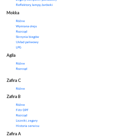
Reflektory, lampy, żarówki
Mokka
Różne
Wymiana oleju
Rozrząd
Skrzynia biegów
Układ paliwowy
LPG
Agila
Różne
Rozrząd
Zafira C
Różne
Zafira B
Różne
Filtr DPF
Rozrząd
Liczniki, zegary
Historia serwisu
Zafira A