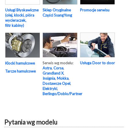
Usługi Błyskawiczne
Sklep Oryginalne
Promocje serwisu
(olej, klocki, pióra
Części SsangYong
wycieraczek,
filtr kabiny)
Serwis wg modelu:
Usługa Door to door
Klocki hamulcowe
Astra
,
Corsa
,
Tarcze hamulcowe
Grandland X
,
Insignia
,
Mokka
,
Dostawcze Opel
,
Elektryki
,
Berlingo/Doblo/Partner
Pytania wg modelu