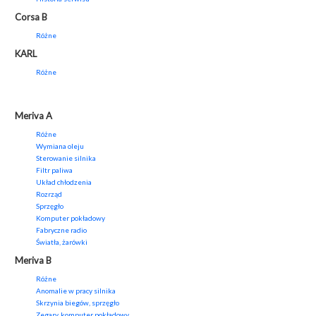
Corsa B
Różne
KARL
Różne
Meriva A
Różne
Wymiana oleju
Sterowanie silnika
Filtr paliwa
Układ chłodzenia
Rozrząd
Sprzęgło
Komputer pokładowy
Fabryczne radio
Światła, żarówki
Meriva B
Różne
Anomalie w pracy silnika
Skrzynia biegów, sprzęgło
Zegary, komputer pokładowy