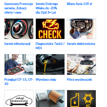
Sezonowa Promocja
Serwis Dobrego
Bilans Auta 139 zł
serwisu. Zobacz
Wieku do ‑20%
oferty i ceny
dla Opli 3+ Lat
Serwis elektroniczny
Serwis klimatyzacji
Diagnostyka Tech2 /
MDI
Pióra wycieraczek
Przegląd OT-15, OT-
Wymiana oleju
30