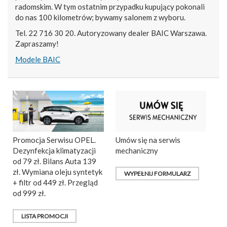
radomskim. W tym ostatnim przypadku kupujący pokonali
do nas 100 kilometrów; bywamy salonem z wyboru.
Tel. 22 716 30 20. Autoryzowany dealer BAIC Warszawa.
Zapraszamy!
Modele BAIC
Promocja Serwisu OPEL.
Umów się na serwis
Dezynfekcja klimatyzacji
mechaniczny
od 79 zł. Bilans Auta 139
zł. Wymiana oleju syntetyk
WYPEŁNIJ FORMULARZ
+ filtr od 449 zł. Przegląd
od 999 zł.
LISTA PROMOCJI