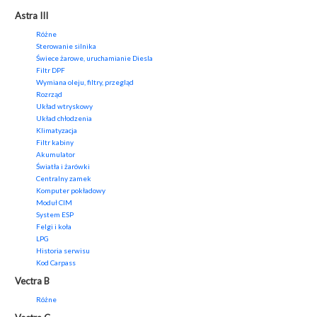
Astra III
Różne
Sterowanie silnika
Świece żarowe, uruchamianie Diesla
Filtr DPF
Wymiana oleju, filtry, przegląd
Rozrząd
Układ wtryskowy
Układ chłodzenia
Klimatyzacja
Filtr kabiny
Akumulator
Światła i żarówki
Centralny zamek
Komputer pokładowy
Moduł CIM
System ESP
Felgi i koła
LPG
Historia serwisu
Kod Carpass
Vectra B
Różne