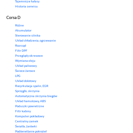
Tajemnicze hałasy
Historia serwisu
Corsa D
Różne
Akumulator
Sterowanie silnika
Układ chłodzenia, ogrzewanie
Rozrząd
Filtr DPF
Przeglądy okresowe
Wymiana oleju
Układ paliwowy
Świece żarowe
LPG
Układ dolotowy
Recyrkulacja spalin, EGR
Sprzęgło, skrzynia
Automatyczna skrzynia biegów
Układ hamulcowy, ABS
Poduszki powietrzne
Filtr kabiny
Komputer pokładowy
Centralny zamek
Światła, żarówki
Podświetlanie pokręteł