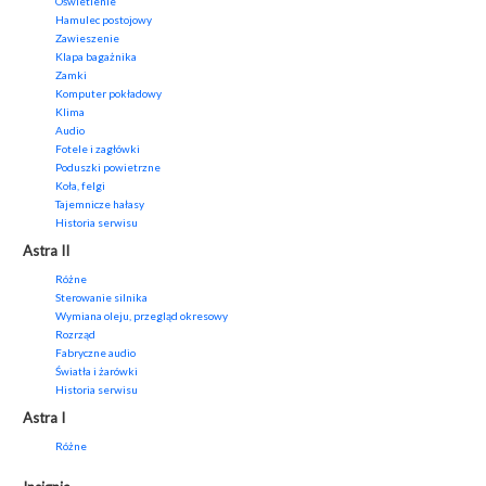
Oświetlenie
Hamulec postojowy
Zawieszenie
Klapa bagażnika
Zamki
Komputer pokładowy
Klima
Audio
Fotele i zagłówki
Poduszki powietrzne
Koła, felgi
Tajemnicze hałasy
Historia serwisu
Astra II
Różne
Sterowanie silnika
Wymiana oleju, przegląd okresowy
Rozrząd
Fabryczne audio
Światła i żarówki
Historia serwisu
Astra I
Różne