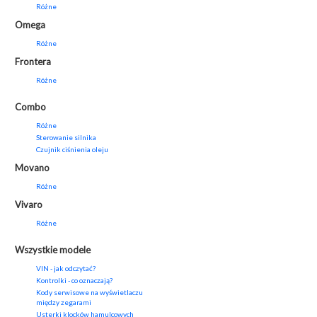
Różne
Omega
Różne
Frontera
Różne
Combo
Różne
Sterowanie silnika
Czujnik ciśnienia oleju
Movano
Różne
Vivaro
Różne
Wszystkie modele
VIN - jak odczytać?
Kontrolki - co oznaczają?
Kody serwisowe na wyświetlaczu
między zegarami
Usterki klocków hamulcowych