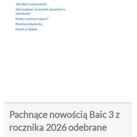
Jak dbać o akumulator
Jak kupować samochód (poradnik w
odcinkach)
Kiedy wymienić opony?
Pytania o blacharkę
Ocynk w Oplach
Pachnące nowością Baic 3 z
rocznika 2026 odebrane