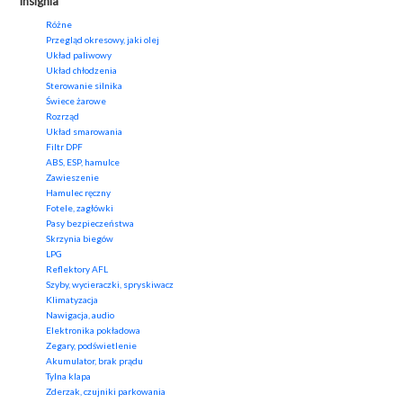
Insignia
Różne
Przegląd okresowy, jaki olej
Układ paliwowy
Układ chłodzenia
Sterowanie silnika
Świece żarowe
Rozrząd
Układ smarowania
Filtr DPF
ABS, ESP, hamulce
Zawieszenie
Hamulec ręczny
Fotele, zagłówki
Pasy bezpieczeństwa
Skrzynia biegów
LPG
Reflektory AFL
Szyby, wycieraczki, spryskiwacz
Klimatyzacja
Nawigacja, audio
Elektronika pokładowa
Zegary, podświetlenie
Akumulator, brak prądu
Tylna klapa
Zderzak, czujniki parkowania