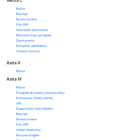
Vectra C
Różne
Rozrząd
Świece żarowe
Filtr DPF
Alternator, akumulator
Wymiana oleju, przegląd
Zawieszenie
Komputer pokładowy
Historia serwisu
Astra V
Różne
Astra IV
Różne
Przegląd okresowy, wymiana oleju
Sterowanie silnika, obroty
LPG
Diagnostyka, kody błędów
Rozrząd
Świece żarowe
Filtr DPF
Układ chłodzenia
Skrzynia biegów