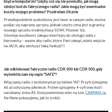
błąd w komputerze? Gdyby coś się nie powiodło, jak mogę
zdobyć kod do fabrycznego radia? Jakie mogą być ewentualne
koszty mojego problemu? Pozdrwiam ślicznie
Prawdopodobnie uszkodzony jest laser w samym radiu, można
podjac się naprawy sprzętu, jednak często cena jest w granicy
nowego sprzetu średniej klasy SONY, Pionner itd..
Istenieje mozliwość zakupu interfejsu do obsługi radia z
kierownicy - wazne aby radio, które Pani zakupi, miało wejście
na JACK, aby obsłuzyć taką funkcje!!!
Jak odblokować fabryczne radio CDR 300 lub CDR 500, gdy
wyświetla nam się napis "SAFE"?
Włączamy radio z wciśnietym przyciskiem "AS". Przytrzymujemy
AS aż usłyszymy pikniecie. Potem spisujemy 4-cyfrowy kod i
naciskamy znów AS. Kod powinnismy miec na tzw.
CARPASS-ie
.
Na filmie pokazujemy, jak to zrobić.