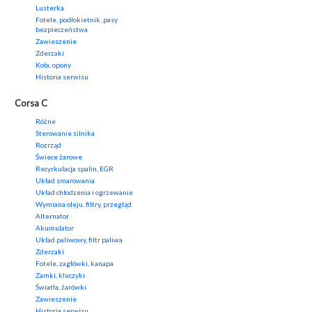
Lusterka
Fotele, podłokietnik, pasy
bezpieczeństwa
Zawieszenie
Zderzaki
Koła, opony
Historia serwisu
Corsa C
Różne
Sterowanie silnika
Rozrząd
Świece żarowe
Recyrkulacja spalin, EGR
Układ smarowania
Układ chłodzenia i ogrzewanie
Wymiana oleju, filtry, przegląd
Alternator
Akumulator
Układ paliwowy, filtr paliwa
Zderzaki
Fotele, zagłówki, kanapa
Zamki, kluczyki
Światła, żarówki
Zawieszenie
Historia serwisu