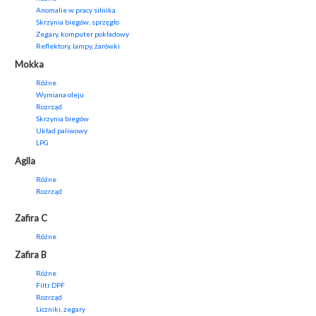
Anomalie w pracy silnika
Skrzynia biegów, sprzęgło
Zegary, komputer pokładowy
Reflektory, lampy, żarówki
Mokka
Różne
Wymiana oleju
Rozrząd
Skrzynia biegów
Układ paliwowy
LPG
Agila
Różne
Rozrząd
Zafira C
Różne
Zafira B
Różne
Filtr DPF
Rozrząd
Liczniki, zegary