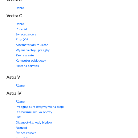
Różne
Vectra C
Różne
Rozrząd
Świece żarowe
Filtr DPF
Alternator, akumulator
Wymiana oleju, przegląd
Zawieszenie
Komputer pokładowy
Historia serwisu
Astra V
Różne
Astra IV
Różne
Przegląd okresowy, wymiana oleju
Sterowanie silnika, obroty
LPG
Diagnostyka, kody błędów
Rozrząd
Świece żarowe