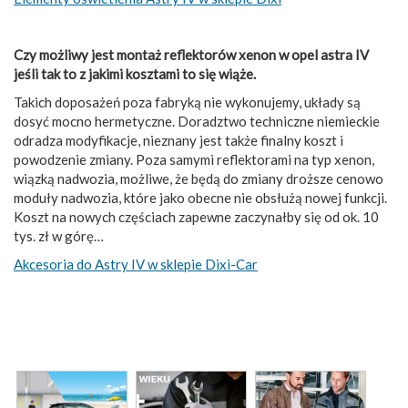
Czy możliwy jest montaż reflektorów xenon w opel astra IV
jeśli tak to z jakimi kosztami to się wiąże.
Takich doposażeń poza fabryką nie wykonujemy, układy są
dosyć mocno hermetyczne. Doradztwo techniczne niemieckie
odradza modyfikacje, nieznany jest także finalny koszt i
powodzenie zmiany. Poza samymi reflektorami na typ xenon,
wiązką nadwozia, możliwe, że będą do zmiany droższe cenowo
moduły nadwozia, które jako obecne nie obsłużą nowej funkcji.
Koszt na nowych częściach zapewne zaczynałby się od ok. 10
tys. zł w górę…
Akcesoria do Astry IV w sklepie Dixi-Car