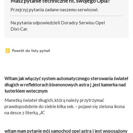
Masz pytanie techniczne nt. swojego Opla?
Przejrzyj pytania zadane naszemu serwisowi.
Na pytania odpowiedzieli Doradcy Serwisu Opel
Dixi‑Car.
Witam jak włączyć system automatycznego sterowania świateł
długich w reflektorach bixenonowych astra j ,jest kamerka nad
lusterkiem wstecznym
Manetką świateł długich, którą należy przytrzymać
prawdopodobnie do siebie kilka sek. – pojawi się zielona ikona
na desce z literką „A”.
witam mam pytanie mój samochod opel astra j jest wyposażony