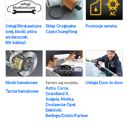
Usługi Błyskawiczne
Sklep Oryginalne
Promocje serwisu
(olej, klocki, pióra
Części SsangYong
wycieraczek,
filtr kabiny)
Serwis wg modelu:
Usługa Door to door
Klocki hamulcowe
Astra
,
Corsa
,
Tarcze hamulcowe
Grandland X
,
Insignia
,
Mokka
,
Dostawcze Opel
,
Elektryki
,
Berlingo/Doblo/Partner