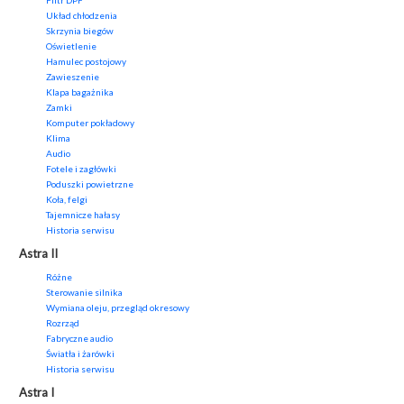
Filtr DPF
Układ chłodzenia
Skrzynia biegów
Oświetlenie
Hamulec postojowy
Zawieszenie
Klapa bagażnika
Zamki
Komputer pokładowy
Klima
Audio
Fotele i zagłówki
Poduszki powietrzne
Koła, felgi
Tajemnicze hałasy
Historia serwisu
Astra II
Różne
Sterowanie silnika
Wymiana oleju, przegląd okresowy
Rozrząd
Fabryczne audio
Światła i żarówki
Historia serwisu
Astra I