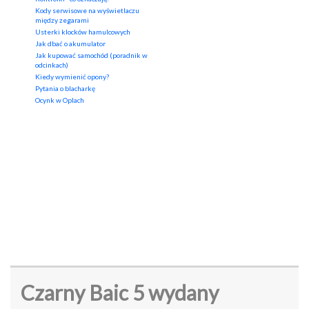
Kody serwisowe na wyświetlaczu
między zegarami
Usterki klocków hamulcowych
Jak dbać o akumulator
Jak kupować samochód (poradnik w
odcinkach)
Kiedy wymienić opony?
Pytania o blacharkę
Ocynk w Oplach
Czarny Baic 5 wydany