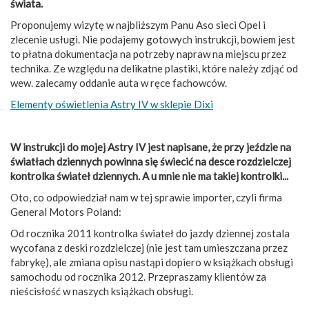
świata.
Proponujemy wizytę w najbliższym Panu Aso sieci Opel i
zlecenie usługi. Nie podajemy gotowych instrukcji, bowiem jest
to płatna dokumentacja na potrzeby napraw na miejscu przez
technika. Ze względu na delikatne plastiki, które należy zdjąć od
wew. zalecamy oddanie auta w ręce fachowców.
Elementy oświetlenia Astry IV w sklepie Dixi
W instrukcji do mojej Astry IV jest napisane, że przy jeździe na
światłach dziennych powinna się świecić na desce rozdzielczej
kontrolka świateł dziennych. A u mnie nie ma takiej kontrolki...
Oto, co odpowiedział nam w tej sprawie importer, czyli firma
General Motors Poland:
Od rocznika 2011 kontrolka świateł do jazdy dziennej zostala
wycofana z deski rozdzielczej (nie jest tam umieszczana przez
fabrykę), ale zmiana opisu nastąpi dopiero w książkach obsługi
samochodu od rocznika 2012. Przepraszamy klientów za
nieścisłość w naszych książkach obsługi.