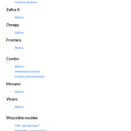
Historia serwisu
Zafira A
Różne
Omega
Różne
Frontera
Różne
Combo
Różne
Sterowanie silnika
Czujnik ciśnienia oleju
Movano
Różne
Vivaro
Różne
Wszystkie modele
VIN - jak odczytać?
Kontrolki - co oznaczają?