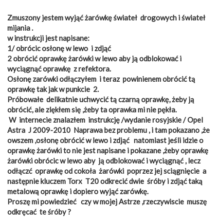
Zmuszony jestem wyjąć żarówkę świateł drogowych i świateł
mijania .
w instrukcji jest napisane:
1/ obrócic osłonę w lewo i zdjąć
2 obrócić oprawkę żarówki w lewo aby ją odblokować i
wyciągnąć oprawkę z refektora.
Osłonę zarówki odłączyłem i teraz powinienem obrócić tą
oprawkę tak jak w punkcie 2.
Próbowałe delikatnie uchwycić tą czarną oprawkę, żeby ją
obrócić, ale zlękłem się ,żeby ta oprawka mi nie pękła.
W internecie znalazłem instrukcję /wydanie rosyjskie / Opel
Astra J 2009-2010 Naprawa bez problemu , i tam pokazano ,że
owszem ,osłonę obrócić w lewo i zdjąć natomiast jeśli idzie o
oprawkę żarówki to nie jest napisane i pokazane ,żeby oprawkę
żarówki obrócic w lewo aby ją odblokować i wyciągnąć , lecz
odłączć oprawkę od cokoła żarówki poprzez jej sciągnięcie a
następnie kluczem Torx T20 odkrecić dwie śróby i zdjąć taką
metalową oprawkę i dopiero wyjąć zarówkę.
Proszę mi powiedzieć czy w mojej Astrze ,rzeczywiscie muszę
odkręcać te śróby ?