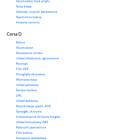
Akumulator, brak prądu
Tylna klapa
Zderzak, czujniki parkowania
Tajemnicze hałasy
Historia serwisu
Corsa D
Różne
Akumulator
Sterowanie silnika
Układ chłodzenia, ogrzewanie
Rozrząd
Filtr DPF
Przeglądy okresowe
Wymiana oleju
Układ paliwowy
Świece żarowe
LPG
Układ dolotowy
Recyrkulacja spalin, EGR
Sprzęgło, skrzynia
Automatyczna skrzynia biegów
Układ hamulcowy, ABS
Poduszki powietrzne
Filtr kabiny
Komputer pokładowy