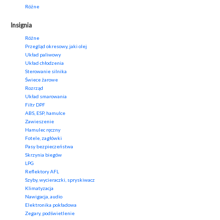
Różne
Insignia
Różne
Przegląd okresowy, jaki olej
Układ paliwowy
Układ chłodzenia
Sterowanie silnika
Świece żarowe
Rozrząd
Układ smarowania
Filtr DPF
ABS, ESP, hamulce
Zawieszenie
Hamulec ręczny
Fotele, zagłówki
Pasy bezpieczeństwa
Skrzynia biegów
LPG
Reflektory AFL
Szyby, wycieraczki, spryskiwacz
Klimatyzacja
Nawigacja, audio
Elektronika pokładowa
Zegary, podświetlenie