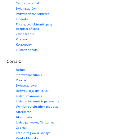
Centralny zamek
Światła, żarówki
Podświetlanie pokręteł
Lusterka
Fotele, podłokietnik, pasy
bezpieczeństwa
Zawieszenie
Zderzaki
Koła, opony
Historia serwisu
Corsa C
Różne
Sterowanie silnika
Rozrząd
Świece żarowe
Recyrkulacja spalin, EGR
Układ smarowania
Układ chłodzenia i ogrzewanie
Wymiana oleju, filtry, przegląd
Alternator
Akumulator
Układ paliwowy, filtr paliwa
Zderzaki
Fotele, zagłówki, kanapa
Zamki, kluczyki