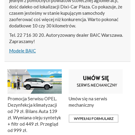
jednym z północnych powiatów stołecznej aglomeracji,
dość daleko od lokalizacji Dixi-Car Plaza. Co pokazuje, że
czasem jesteśmy w stanie kupującym samochody
zaoferować coś więcej niż konkurencja. Warto pokonać
dodatkowe 10 czy 30 kilometrów.
Tel. 22 716 30 20. Autoryzowany dealer BAIC Warszawa.
Zapraszamy!
Modele BAIC
Promocja Serwisu OPEL.
Umów się na serwis
Dezynfekcja klimatyzacji
mechaniczny
od 79 zł. Bilans Auta 139
zł. Wymiana oleju syntetyk
WYPEŁNIJ FORMULARZ
+ filtr od 449 zł. Przegląd
od 999 zł.