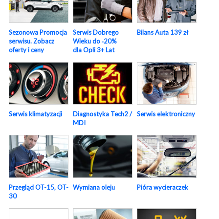
Sezonowa Promocja
Serwis Dobrego
Bilans Auta 139 zł
serwisu. Zobacz
Wieku do ‑20%
oferty i ceny
dla Opli 3+ Lat
Serwis elektroniczny
Serwis klimatyzacji
Diagnostyka Tech2 /
MDI
Pióra wycieraczek
Przegląd OT-15, OT-
Wymiana oleju
30