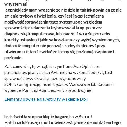
w system afl
lecz niekiedy mam wrazenie ze nie działa tak jak powinien ze nie
zmienia trybow oświetlenia, czy jest jakas techniczna
możliwość sprawdzenia tego systemu pod względem
sprawności przelaczania trybow swiatla np. po przez
diagnostykę komputerowa, lub inaczej. i w razie potrzeby
korekty ustawien i jakie sa koszta rzeczy wyżej wymienionych,
dodam iż komputer nie pokazuje zadnych bledow i przy
otwieraniu i starcie widać ze lampy się poziomuja w pionie i
poziomie.
Zalecamy wizytę w najbliższym Panu Aso Opla i spr.
parametrów pracy sekcji AFL, można wykonać odczyt, test
sprawnościowy układu, może wgrać nowszy
SOFT/konfigurację. Jeżeli będąc w Warszawie lub Radomiu
wybierze Pan Dixi-Car cieszymy się podwójnie;
Elementy oświetlenia Astry IV w sklepie Dixi
brak światła stop na klapie bagażnika w Astra J
Hatchback.Proszę o podpowiedz związane z demontażem tego