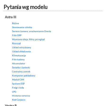
Pytania wg modelu
Astra III
Różne
Sterowanie silnika
Świece żarowe, uruchamianie Diesla
Filtr DPF
Wymiana oleju, filtry, przegląd
Rozrząd
Układ wtryskowy
Układ chłodzenia
Klimatyzacja
Filtr kabiny
Akumulator
Światła i żarówki
Centralny zamek
Komputer pokładowy
Moduł CIM
System ESP
Felgi i koła
LPG
Historia serwisu
Kod Carpass
Vectra B