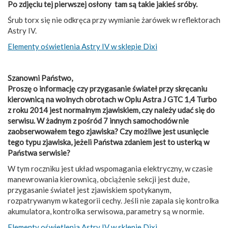
Po zdjęciu tej pierwszej osłony tam są takie jakieś sróby.
Śrub torx się nie odkręca przy wymianie żarówek w reflektorach
Astry IV.
Elementy oświetlenia Astry IV w sklepie Dixi
Szanowni Państwo,
Proszę o informację czy przygasanie świateł przy skręcaniu
kierownicą na wolnych obrotach w Oplu Astra J GTC 1,4 Turbo
z roku 2014 jest normalnym zjawiskiem, czy należy udać się do
serwisu. W żadnym z pośród 7 innych samochodów nie
zaobserwowałem tego zjawiska? Czy możliwe jest usunięcie
tego typu zjawiska, jeżeli Państwa zdaniem jest to usterką w
Państwa serwisie?
W tym roczniku jest układ wspomagania elektryczny, w czasie
manewrowania kierownicą, obciążenie sekcji jest duże,
przygasanie świateł jest zjawiskiem spotykanym,
rozpatrywanym w kategorii cechy. Jeśli nie zapala się kontrolka
akumulatora, kontrolka serwisowa, parametry są w normie.
Elementy oświetlenia Astry IV w sklepie Dixi